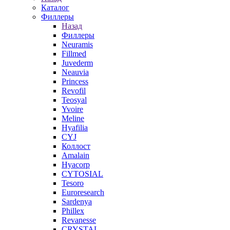
Каталог
Филлеры
Назад
Филлеры
Neuramis
Fillmed
Juvederm
Neauvia
Princess
Revofil
Teosyal
Yvoire
Meline
Hyafilia
CYJ
Коллост
Amalain
Hyacorp
CYTOSIAL
Tesoro
Euroresearch
Sardenya
Phillex
Revanesse
CRYSTAL