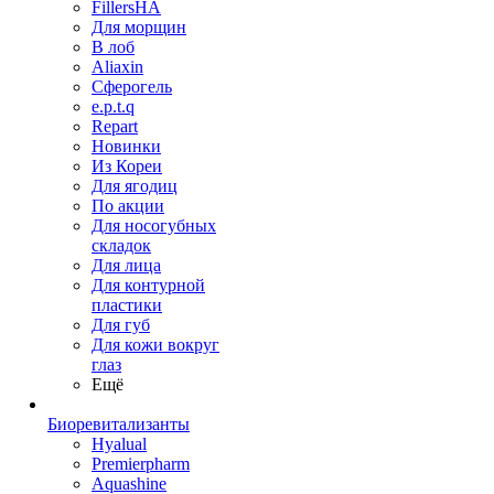
FillersHA
Для морщин
В лоб
Aliaxin
Сферогель
e.p.t.q
Repart
Новинки
Из Кореи
Для ягодиц
По акции
Для носогубных
складок
Для лица
Для контурной
пластики
Для губ
Для кожи вокруг
глаз
Ещё
Биоревитализанты
Hyalual
Premierpharm
Aquashine