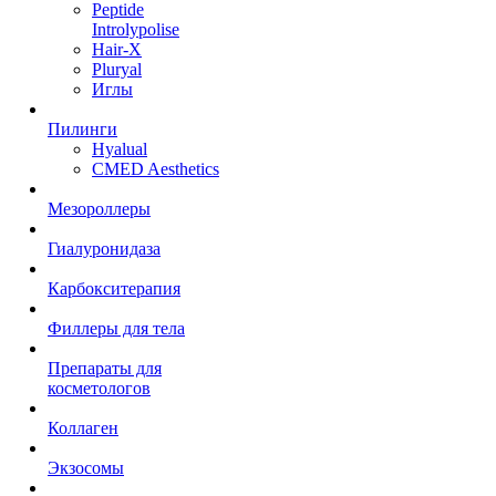
Peptide
Introlypolise
Hair-X
Pluryal
Иглы
Пилинги
Hyalual
CMED Aesthetics
Мезороллеры
Гиалуронидаза
Карбокситерапия
Филлеры для тела
Препараты для
косметологов
Коллаген
Экзосомы