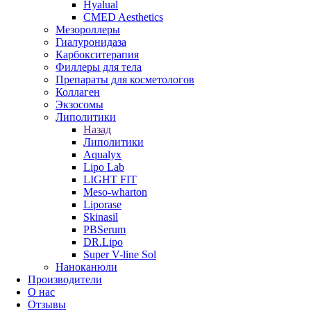
Hyalual
CMED Aesthetics
Мезороллеры
Гиалуронидаза
Карбокситерапия
Филлеры для тела
Препараты для косметологов
Коллаген
Экзосомы
Липолитики
Назад
Липолитики
Aqualyx
Lipo Lab
LIGHT FIT
Meso-wharton
Liporase
Skinasil
PBSerum
DR.Lipo
Super V-line Sol
Наноканюли
Производители
О нас
Отзывы