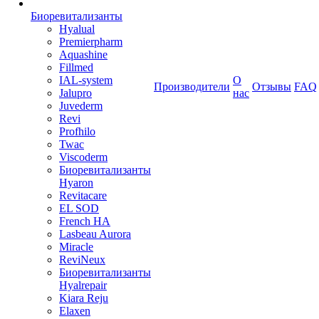
Биоревитализанты
Hyalual
Premierpharm
Aquashine
Fillmed
IAL-system
О
Производители
Отзывы
FAQ
Jalupro
нас
Juvederm
Revi
Profhilo
Twac
Viscoderm
Биоревитализанты
Hyaron
Revitacare
EL SOD
French HA
Lasbeau Aurora
Miracle
ReviNeux
Биоревитализанты
Hyalrepair
Kiara Reju
Elaxen