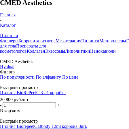
CMED Aesthetics
Главная
-
Каталог
-
Пилинги
Филлеры
Биоревитализанты
Мезотерапия
Пилинги
Мезороллеры
Г
для тела
Препараты для
косметологов
Коллаген
Экзосомы
Липолитики
Наноканюли
-
CMED Aesthetics
Hyalual
Фильтр
По популярности
По алфавиту
По цене
Быстрый просмотр
Пилинг BioRePeelCl3 - 1 коробка
20 800
руб.
/шт
-
+
В корзину
Быстрый просмотр
Пилинг BiorepeelСI3body 12ml коробка 3шт.