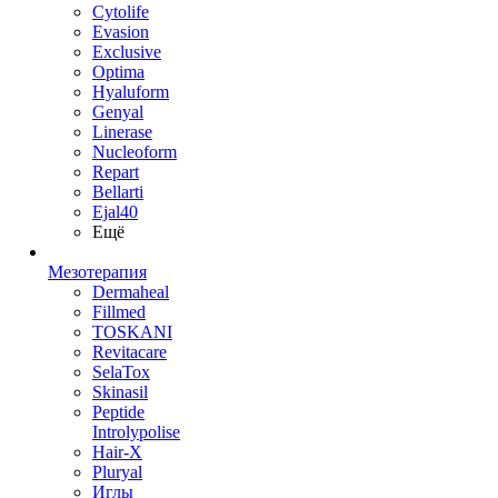
Cytolife
Evasion
Exclusive
Optima
Hyaluform
Genyal
Linerase
Nucleoform
Repart
Bellarti
Ejal40
Ещё
Мезотерапия
Dermaheal
Fillmed
TOSKANI
Revitacare
SelaTox
Skinasil
Peptide
Introlypolise
Hair-X
Pluryal
Иглы