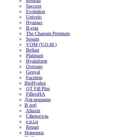
Reneall
Success
Evolution
Univelo
Hyamax
B-esta
The Chaeum Premium
Sosum
VOM (V.O.M.)
Bellast
Platinum
Hyaluform
Overage
Genyal
Facetem
BioHyalux
QT Fill Plus
FillersHA
Для морщин
В лоб
Aliaxin
Сферогель
e.p.t.q
Repart
Новинки