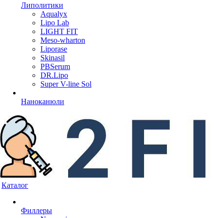
Липолитики
Aqualyx
Lipo Lab
LIGHT FIT
Meso-wharton
Liporase
Skinasil
PBSerum
DR.Lipo
Super V-line Sol
Наноканюли
Каталог
Филлеры