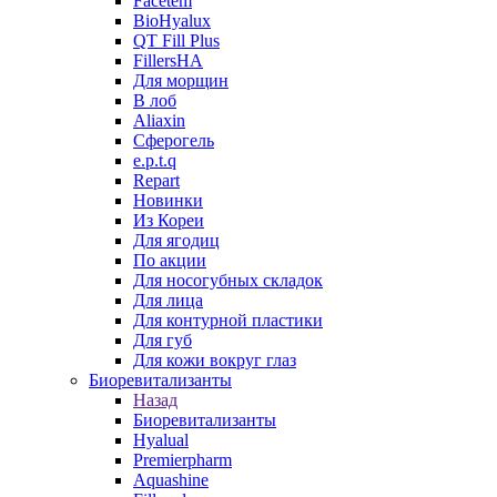
Facetem
BioHyalux
QT Fill Plus
FillersHA
Для морщин
В лоб
Aliaxin
Сферогель
e.p.t.q
Repart
Новинки
Из Кореи
Для ягодиц
По акции
Для носогубных складок
Для лица
Для контурной пластики
Для губ
Для кожи вокруг глаз
Биоревитализанты
Назад
Биоревитализанты
Hyalual
Premierpharm
Aquashine