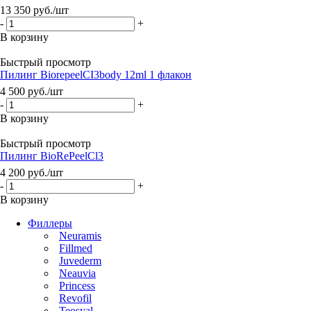
13 350
руб.
/шт
-
+
В корзину
Быстрый просмотр
Пилинг BiorepeelСI3body 12ml 1 флакон
4 500
руб.
/шт
-
+
В корзину
Быстрый просмотр
Пилинг BioRePeelCl3
4 200
руб.
/шт
-
+
В корзину
Филлеры
Neuramis
Fillmed
Juvederm
Neauvia
Princess
Revofil
Teosyal