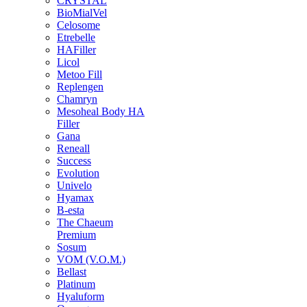
CRYSTAL
BioMialVel
Celosome
Etrebelle
HAFiller
Licol
Metoo Fill
Replengen
Chamryn
Mesoheal Body HA
Filler
Gana
Reneall
Success
Evolution
Univelo
Hyamax
B-esta
The Chaeum
Premium
Sosum
VOM (V.O.M.)
Bellast
Platinum
Hyaluform