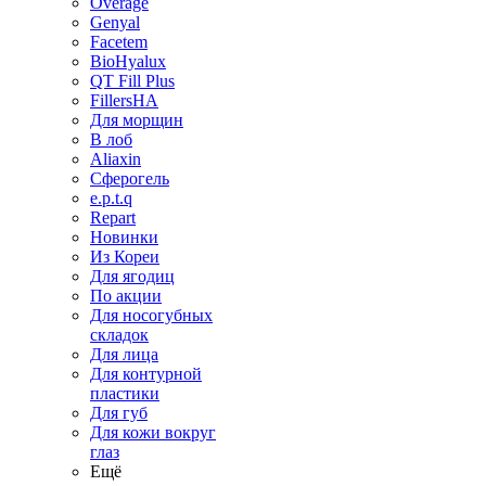
Overage
Genyal
Facetem
BioHyalux
QT Fill Plus
FillersHA
Для морщин
В лоб
Aliaxin
Сферогель
e.p.t.q
Repart
Новинки
Из Кореи
Для ягодиц
По акции
Для носогубных
складок
Для лица
Для контурной
пластики
Для губ
Для кожи вокруг
глаз
Ещё