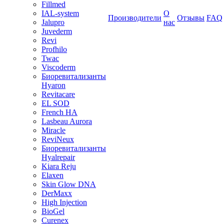
Fillmed
IAL-system
О
Производители
Отзывы
FAQ
Jalupro
нас
Juvederm
Revi
Profhilo
Twac
Viscoderm
Биоревитализанты
Hyaron
Revitacare
EL SOD
French HA
Lasbeau Aurora
Miracle
ReviNeux
Биоревитализанты
Hyalrepair
Kiara Reju
Elaxen
Skin Glow DNA
DerMaxx
High Injection
BioGel
Curenex