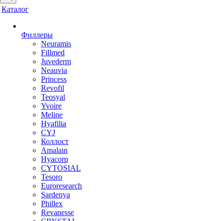
Каталог
Филлеры
Neuramis
Fillmed
Juvederm
Neauvia
Princess
Revofil
Teosyal
Yvoire
Meline
Hyafilia
CYJ
Коллост
Amalain
Hyacorp
CYTOSIAL
Tesoro
Euroresearch
Sardenya
Phillex
Revanesse