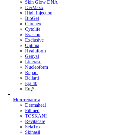
Skin Glow DNA
DerMaxx
High Injection
BioGel
Curenex
Cytolife
Evasion
Exclusive
Optima
Hyaluform
Genyal
Linerase
Nucleoform
Repart
Bellarti
Ejal40
Ещё
Мезотерапия
Dermaheal
Fillmed
TOSKANI
Revitacare
SelaTox
Skinasil