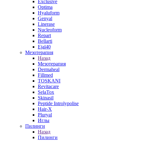
Exclusive
Optima
Hyaluform
Genyal
Linerase
Nucleoform
Repart
Bellarti
Ejal40
Мезотерапия
Назад
Мезотерапия
Dermaheal
Fillmed
TOSKANI
Revitacare
SelaTox
Skinasil
Peptide Introlypolise
Hair-X
Pluryal
Иглы
Пилинги
Назад
Пилинги