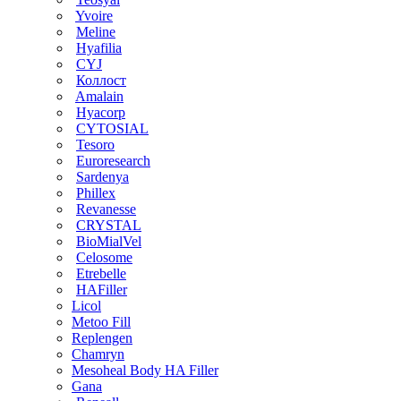
Yvoire
Meline
Hyafilia
CYJ
Коллост
Amalain
Hyacorp
CYTOSIAL
Tesoro
Euroresearch
Sardenya
Phillex
Revanesse
CRYSTAL
BioMialVel
Celosome
Etrebelle
HAFiller
Licol
Metoo Fill
Replengen
Chamryn
Mesoheal Body HA Filler
Gana