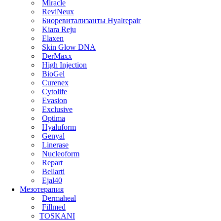
Miracle
ReviNeux
Биоревитализанты Hyalrepair
Kiara Reju
Elaxen
Skin Glow DNA
DerMaxx
High Injection
BioGel
Curenex
Cytolife
Evasion
Exclusive
Optima
Hyaluform
Genyal
Linerase
Nucleoform
Repart
Bellarti
Ejal40
Мезотерапия
Dermaheal
Fillmed
TOSKANI