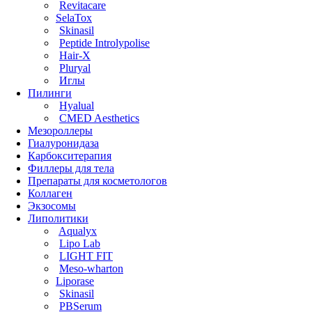
Revitacare
SelaTox
Skinasil
Peptide Introlypolise
Hair-X
Pluryal
Иглы
Пилинги
Hyalual
CMED Aesthetics
Мезороллеры
Гиалуронидаза
Карбокситерапия
Филлеры для тела
Препараты для косметологов
Коллаген
Экзосомы
Липолитики
Aqualyx
Lipo Lab
LIGHT FIT
Meso-wharton
Liporase
Skinasil
PBSerum