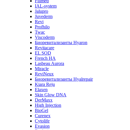
Fillmed
IAL-system
Jalupro
Juvederm
Revi
Profhilo
Twac
Viscoderm
Биоревитализанты Hyaron
Revitacare
EL SOD
French HA
Lasbeau Aurora
Miracle
ReviNeux
Биоревитализанты Hyalrepair
Kiara Reju
Elaxen
Skin Glow DNA
DerMaxx
High Injection
BioGel
Curenex
Cytolife
Evasion