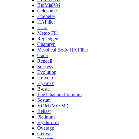
BioMialVel
Celosome
Etrebelle
HAFiller
Licol
Metoo Fill
Replengen
Chamryn
Mesoheal Body HA Filler
Gana
Reneall
Success
Evolution
Univelo
Hyamax
B-esta
The Chaeum Premium
Sosum
VOM (V.O.M.)
Bellast
Platinum
Hyaluform
Overage
Genyal