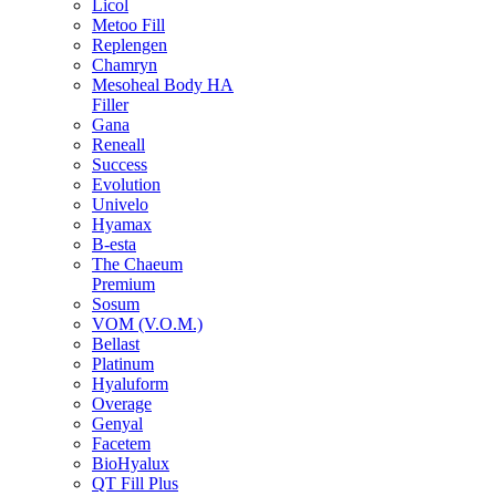
Licol
Metoo Fill
Replengen
Chamryn
Mesoheal Body HA
Filler
Gana
Reneall
Success
Evolution
Univelo
Hyamax
B-esta
The Chaeum
Premium
Sosum
VOM (V.O.M.)
Bellast
Platinum
Hyaluform
Overage
Genyal
Facetem
BioHyalux
QT Fill Plus