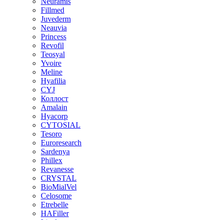
Neuramis
Fillmed
Juvederm
Neauvia
Princess
Revofil
Teosyal
Yvoire
Meline
Hyafilia
CYJ
Коллост
Amalain
Hyacorp
CYTOSIAL
Tesoro
Euroresearch
Sardenya
Phillex
Revanesse
CRYSTAL
BioMialVel
Celosome
Etrebelle
HAFiller