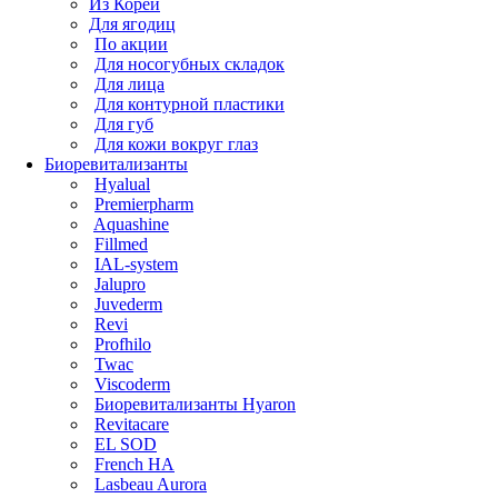
Из Кореи
Для ягодиц
По акции
Для носогубных складок
Для лица
Для контурной пластики
Для губ
Для кожи вокруг глаз
Биоревитализанты
Hyalual
Premierpharm
Aquashine
Fillmed
IAL-system
Jalupro
Juvederm
Revi
Profhilo
Twac
Viscoderm
Биоревитализанты Hyaron
Revitacare
EL SOD
French HA
Lasbeau Aurora