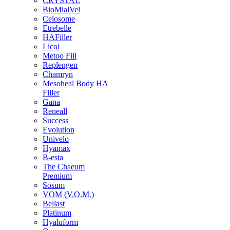
CRYSTAL
BioMialVel
Celosome
Etrebelle
HAFiller
Licol
Metoo Fill
Replengen
Chamryn
Mesoheal Body HA
Filler
Gana
Reneall
Success
Evolution
Univelo
Hyamax
B-esta
The Chaeum
Premium
Sosum
VOM (V.O.M.)
Bellast
Platinum
Hyaluform