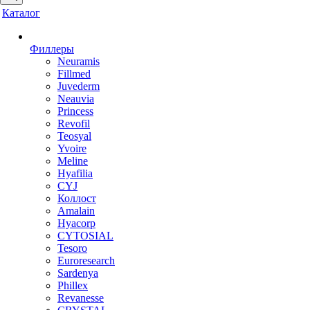
Каталог
Филлеры
Neuramis
Fillmed
Juvederm
Neauvia
Princess
Revofil
Teosyal
Yvoire
Meline
Hyafilia
CYJ
Коллост
Amalain
Hyacorp
CYTOSIAL
Tesoro
Euroresearch
Sardenya
Phillex
Revanesse