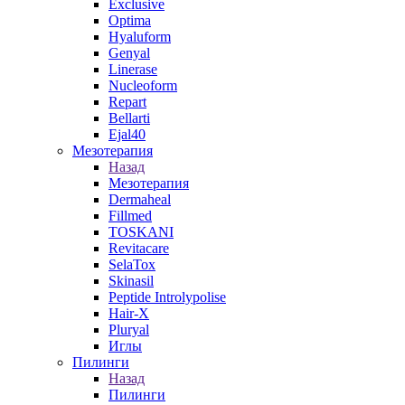
Exclusive
Optima
Hyaluform
Genyal
Linerase
Nucleoform
Repart
Bellarti
Ejal40
Мезотерапия
Назад
Мезотерапия
Dermaheal
Fillmed
TOSKANI
Revitacare
SelaTox
Skinasil
Peptide Introlypolise
Hair-X
Pluryal
Иглы
Пилинги
Назад
Пилинги