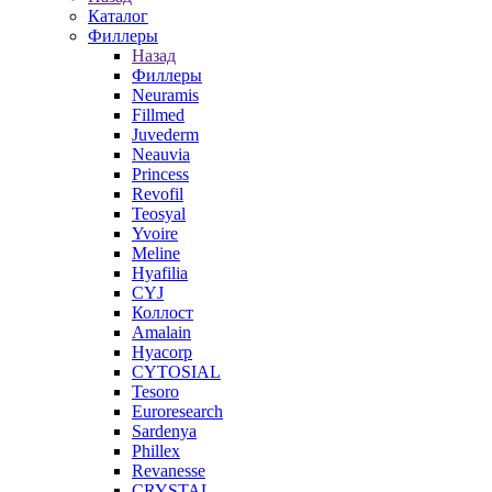
Каталог
Филлеры
Назад
Филлеры
Neuramis
Fillmed
Juvederm
Neauvia
Princess
Revofil
Teosyal
Yvoire
Meline
Hyafilia
CYJ
Коллост
Amalain
Hyacorp
CYTOSIAL
Tesoro
Euroresearch
Sardenya
Phillex
Revanesse
CRYSTAL