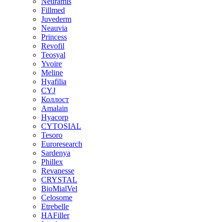
Neuramis
Fillmed
Juvederm
Neauvia
Princess
Revofil
Teosyal
Yvoire
Meline
Hyafilia
CYJ
Коллост
Amalain
Hyacorp
CYTOSIAL
Tesoro
Euroresearch
Sardenya
Phillex
Revanesse
CRYSTAL
BioMialVel
Celosome
Etrebelle
HAFiller