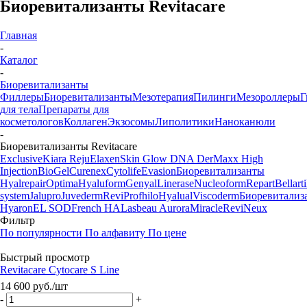
Биоревитализанты Revitacare
Главная
-
Каталог
-
Биоревитализанты
Филлеры
Биоревитализанты
Мезотерапия
Пилинги
Мезороллеры
Г
для тела
Препараты для
косметологов
Коллаген
Экзосомы
Липолитики
Наноканюли
-
Биоревитализанты Revitacare
Exclusive
Kiara Reju
Elaxen
Skin Glow DNA
DerMaxx
High
Injection
BioGel
Curenex
Cytolife
Evasion
Биоревитализанты
Hyalrepair
Optima
Hyaluform
Genyal
Linerase
Nucleoform
Repart
Bellarti
system
Jalupro
Juvederm
Revi
Profhilo
Hyalual
Viscoderm
Биоревитализ
Hyaron
EL SOD
French HA
Lasbeau Aurora
Miracle
ReviNeux
Фильтр
По популярности
По алфавиту
По цене
Быстрый просмотр
Revitacare Cytocare S Line
14 600
руб.
/шт
-
+