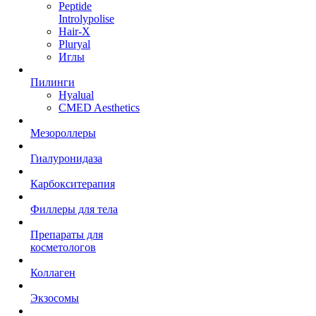
Peptide
Introlypolise
Hair-X
Pluryal
Иглы
Пилинги
Hyalual
CMED Aesthetics
Мезороллеры
Гиалуронидаза
Карбокситерапия
Филлеры для тела
Препараты для
косметологов
Коллаген
Экзосомы