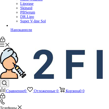
Liporase
Skinasil
PBSerum
DR.Lipo
Super V-line Sol
Наноканюли
Сравнение
0
Отложенные
0
Корзина
0
0
Телефоны