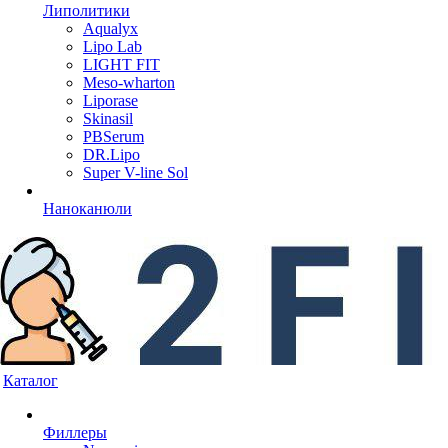
Липолитики
Aqualyx
Lipo Lab
LIGHT FIT
Meso-wharton
Liporase
Skinasil
PBSerum
DR.Lipo
Super V-line Sol
Наноканюли
Каталог
Филлеры