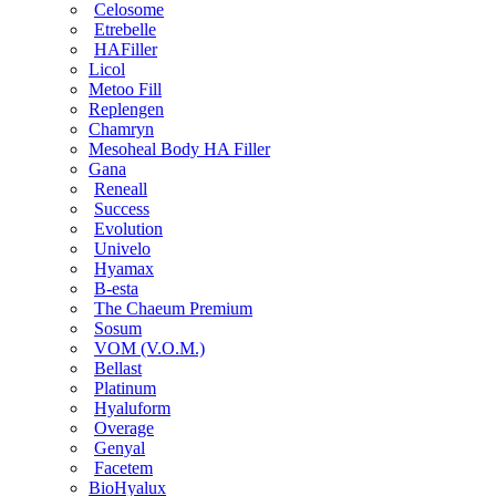
Celosome
Etrebelle
HAFiller
Licol
Metoo Fill
Replengen
Chamryn
Mesoheal Body HA Filler
Gana
Reneall
Success
Evolution
Univelo
Hyamax
B-esta
The Chaeum Premium
Sosum
VOM (V.O.M.)
Bellast
Platinum
Hyaluform
Overage
Genyal
Facetem
BioHyalux