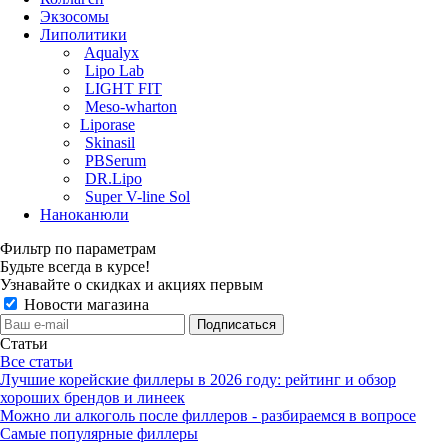
Экзосомы
Липолитики
Aqualyx
Lipo Lab
LIGHT FIT
Meso-wharton
Liporase
Skinasil
PBSerum
DR.Lipo
Super V-line Sol
Наноканюли
Фильтр по параметрам
Будьте всегда в курсе!
Узнавайте о скидках и акциях первым
Новости магазина
Статьи
Все статьи
Лучшие корейские филлеры в 2026 году: рейтинг и обзор
хороших брендов и линеек
Можно ли алкоголь после филлеров - разбираемся в вопросе
Самые популярные филлеры