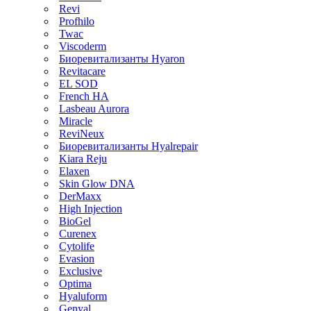
Revi
Profhilo
Twac
Viscoderm
Биоревитализанты Hyaron
Revitacare
EL SOD
French HA
Lasbeau Aurora
Miracle
ReviNeux
Биоревитализанты Hyalrepair
Kiara Reju
Elaxen
Skin Glow DNA
DerMaxx
High Injection
BioGel
Curenex
Cytolife
Evasion
Exclusive
Optima
Hyaluform
Genyal