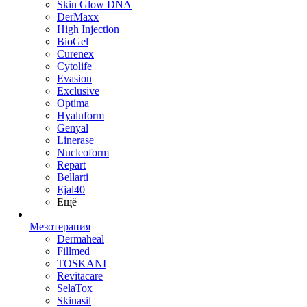
Skin Glow DNA
DerMaxx
High Injection
BioGel
Curenex
Cytolife
Evasion
Exclusive
Optima
Hyaluform
Genyal
Linerase
Nucleoform
Repart
Bellarti
Ejal40
Ещё
Мезотерапия
Dermaheal
Fillmed
TOSKANI
Revitacare
SelaTox
Skinasil