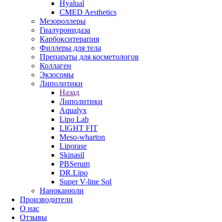
Hyalual
CMED Aesthetics
Мезороллеры
Гиалуронидаза
Карбокситерапия
Филлеры для тела
Препараты для косметологов
Коллаген
Экзосомы
Липолитики
Назад
Липолитики
Aqualyx
Lipo Lab
LIGHT FIT
Meso-wharton
Liporase
Skinasil
PBSerum
DR.Lipo
Super V-line Sol
Наноканюли
Производители
О нас
Отзывы