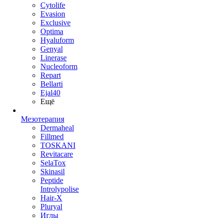
Cytolife
Evasion
Exclusive
Optima
Hyaluform
Genyal
Linerase
Nucleoform
Repart
Bellarti
Ejal40
Ещё
Мезотерапия
Dermaheal
Fillmed
TOSKANI
Revitacare
SelaTox
Skinasil
Peptide
Introlypolise
Hair-X
Pluryal
Иглы