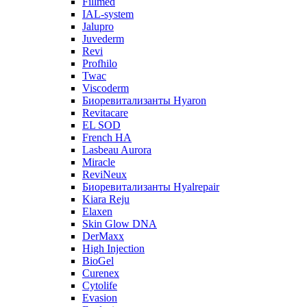
Fillmed
IAL-system
Jalupro
Juvederm
Revi
Profhilo
Twac
Viscoderm
Биоревитализанты Hyaron
Revitacare
EL SOD
French HA
Lasbeau Aurora
Miracle
ReviNeux
Биоревитализанты Hyalrepair
Kiara Reju
Elaxen
Skin Glow DNA
DerMaxx
High Injection
BioGel
Curenex
Cytolife
Evasion