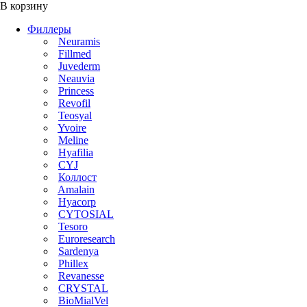
В корзину
Филлеры
Neuramis
Fillmed
Juvederm
Neauvia
Princess
Revofil
Teosyal
Yvoire
Meline
Hyafilia
CYJ
Коллост
Amalain
Hyacorp
CYTOSIAL
Tesoro
Euroresearch
Sardenya
Phillex
Revanesse
CRYSTAL
BioMialVel