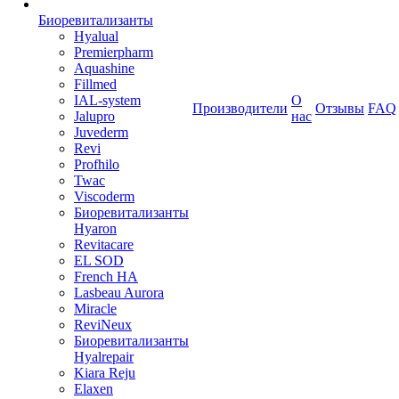
Биоревитализанты
Hyalual
Premierpharm
Aquashine
Fillmed
IAL-system
О
Производители
Отзывы
FAQ
Jalupro
нас
Juvederm
Revi
Profhilo
Twac
Viscoderm
Биоревитализанты
Hyaron
Revitacare
EL SOD
French HA
Lasbeau Aurora
Miracle
ReviNeux
Биоревитализанты
Hyalrepair
Kiara Reju
Elaxen