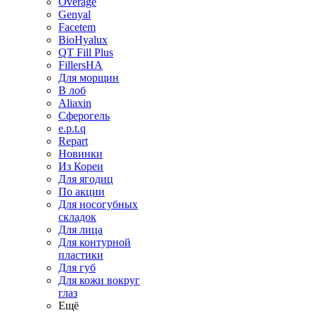
Overage
Genyal
Facetem
BioHyalux
QT Fill Plus
FillersHA
Для морщин
В лоб
Aliaxin
Сферогель
e.p.t.q
Repart
Новинки
Из Кореи
Для ягодиц
По акции
Для носогубных
складок
Для лица
Для контурной
пластики
Для губ
Для кожи вокруг
глаз
Ещё