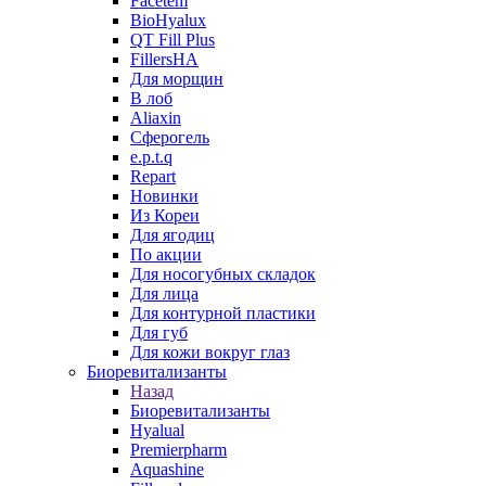
Facetem
BioHyalux
QT Fill Plus
FillersHA
Для морщин
В лоб
Aliaxin
Сферогель
e.p.t.q
Repart
Новинки
Из Кореи
Для ягодиц
По акции
Для носогубных складок
Для лица
Для контурной пластики
Для губ
Для кожи вокруг глаз
Биоревитализанты
Назад
Биоревитализанты
Hyalual
Premierpharm
Aquashine