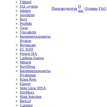
Fillmed
IAL-system
О
Производители
Отзывы
FAQ
Jalupro
нас
Juvederm
Revi
Profhilo
Twac
Viscoderm
Биоревитализанты
Hyaron
Revitacare
EL SOD
French HA
Lasbeau Aurora
Miracle
ReviNeux
Биоревитализанты
Hyalrepair
Kiara Reju
Elaxen
Skin Glow DNA
DerMaxx
High Injection
BioGel
Curenex