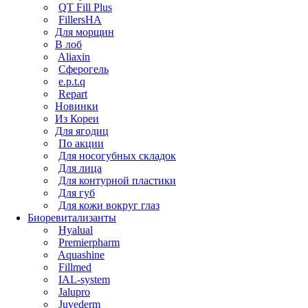
QT Fill Plus
FillersHA
Для морщин
В лоб
Aliaxin
Сферогель
e.p.t.q
Repart
Новинки
Из Кореи
Для ягодиц
По акции
Для носогубных складок
Для лица
Для контурной пластики
Для губ
Для кожи вокруг глаз
Биоревитализанты
Hyalual
Premierpharm
Aquashine
Fillmed
IAL-system
Jalupro
Juvederm