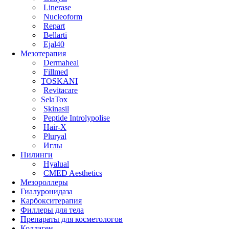
Linerase
Nucleoform
Repart
Bellarti
Ejal40
Мезотерапия
Dermaheal
Fillmed
TOSKANI
Revitacare
SelaTox
Skinasil
Peptide Introlypolise
Hair-X
Pluryal
Иглы
Пилинги
Hyalual
CMED Aesthetics
Мезороллеры
Гиалуронидаза
Карбокситерапия
Филлеры для тела
Препараты для косметологов
Коллаген