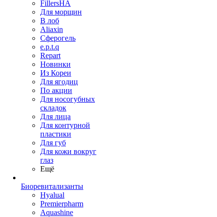
FillersHA
Для морщин
В лоб
Aliaxin
Сферогель
e.p.t.q
Repart
Новинки
Из Кореи
Для ягодиц
По акции
Для носогубных
складок
Для лица
Для контурной
пластики
Для губ
Для кожи вокруг
глаз
Ещё
Биоревитализанты
Hyalual
Premierpharm
Aquashine