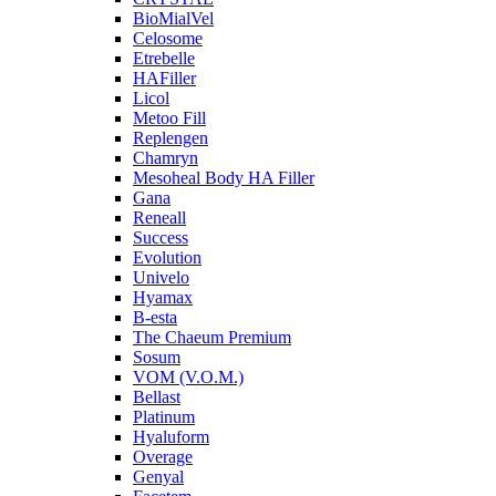
BioMialVel
Celosome
Etrebelle
HAFiller
Licol
Metoo Fill
Replengen
Chamryn
Mesoheal Body HA Filler
Gana
Reneall
Success
Evolution
Univelo
Hyamax
B-esta
The Chaeum Premium
Sosum
VOM (V.O.M.)
Bellast
Platinum
Hyaluform
Overage
Genyal