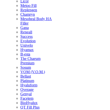
Licol
Metoo Fill
Replengen
Chamryn
Mesoheal Body HA
Filler
Gana
Reneall
Success
Evolution
Univelo
Hyamax
B-esta
The Chaeum
Premium
Sosum
VOM (V.O.M.)
Bellast
Platinum
Hyaluform
Overage
Genyal
Facetem
BioHyalux
QT Fill Plus