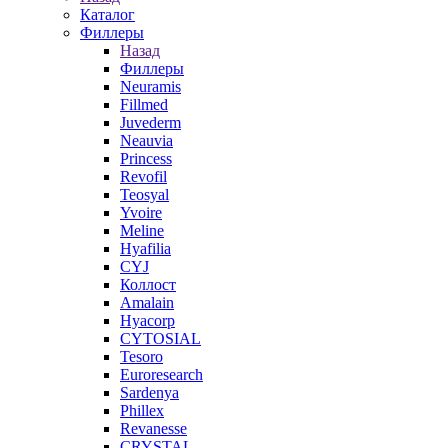
Каталог
Филлеры
Назад
Филлеры
Neuramis
Fillmed
Juvederm
Neauvia
Princess
Revofil
Teosyal
Yvoire
Meline
Hyafilia
CYJ
Коллост
Amalain
Hyacorp
CYTOSIAL
Tesoro
Euroresearch
Sardenya
Phillex
Revanesse
CRYSTAL