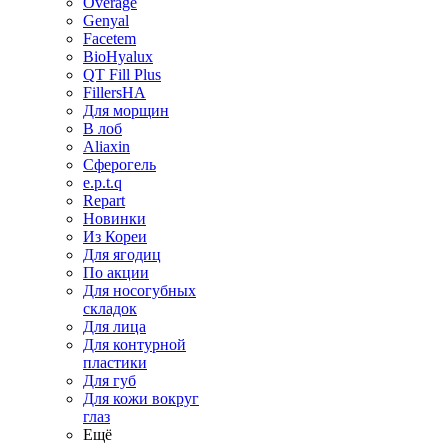
Overage
Genyal
Facetem
BioHyalux
QT Fill Plus
FillersHA
Для морщин
В лоб
Aliaxin
Сферогель
e.p.t.q
Repart
Новинки
Из Кореи
Для ягодиц
По акции
Для носогубных
складок
Для лица
Для контурной
пластики
Для губ
Для кожи вокруг
глаз
Ещё