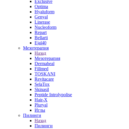
Exclusive
Optima
Hyaluform
Genyal
Linerase
Nucleoform
Repart
Bellarti
Ejal40
Мезотерапия
Назад
Мезотерапия
Dermaheal
Fillmed
TOSKANI
Revitacare
SelaTox
Skinasil
Peptide Introlypolise
Hair-X
Pluryal
Иглы
Пилинги
Назад
Пилинги