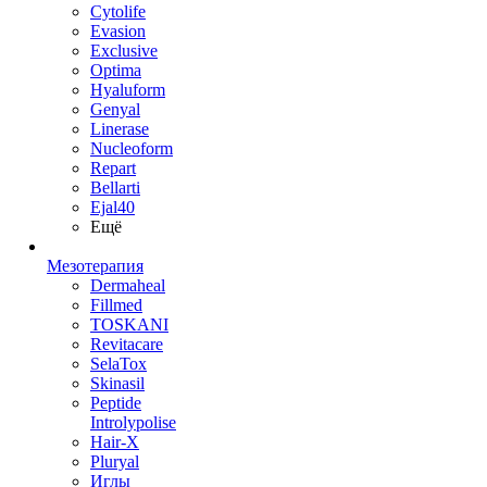
Cytolife
Evasion
Exclusive
Optima
Hyaluform
Genyal
Linerase
Nucleoform
Repart
Bellarti
Ejal40
Ещё
Мезотерапия
Dermaheal
Fillmed
TOSKANI
Revitacare
SelaTox
Skinasil
Peptide
Introlypolise
Hair-X
Pluryal
Иглы