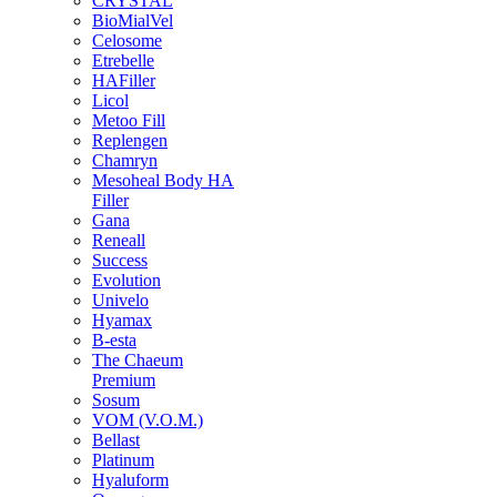
CRYSTAL
BioMialVel
Celosome
Etrebelle
HAFiller
Licol
Metoo Fill
Replengen
Chamryn
Mesoheal Body HA
Filler
Gana
Reneall
Success
Evolution
Univelo
Hyamax
B-esta
The Chaeum
Premium
Sosum
VOM (V.O.M.)
Bellast
Platinum
Hyaluform