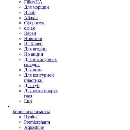
FillersHA
Для морщин
В лоб
Aliaxin
Сферогель
e.p.t.q
Repart
Новинки
Из Кореи
Для ягодиц
По акции
Для носогубных
складок
Для лица
Для контурной
пластики
Для губ
Для кожи вокруг
глаз
Ещё
Биоревитализанты
Hyalual
Premierpharm
Aquashine