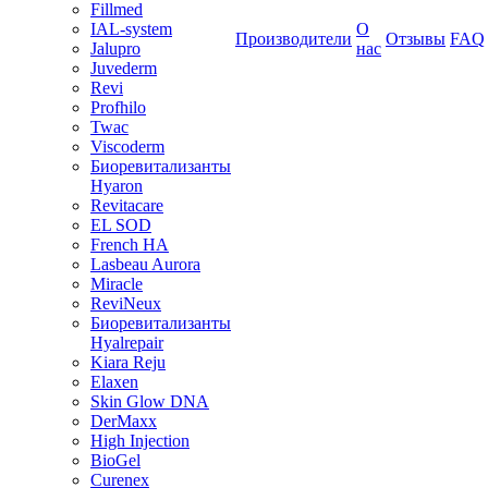
Fillmed
IAL-system
О
Производители
Отзывы
FAQ
Jalupro
нас
Juvederm
Revi
Profhilo
Twac
Viscoderm
Биоревитализанты
Hyaron
Revitacare
EL SOD
French HA
Lasbeau Aurora
Miracle
ReviNeux
Биоревитализанты
Hyalrepair
Kiara Reju
Elaxen
Skin Glow DNA
DerMaxx
High Injection
BioGel
Curenex