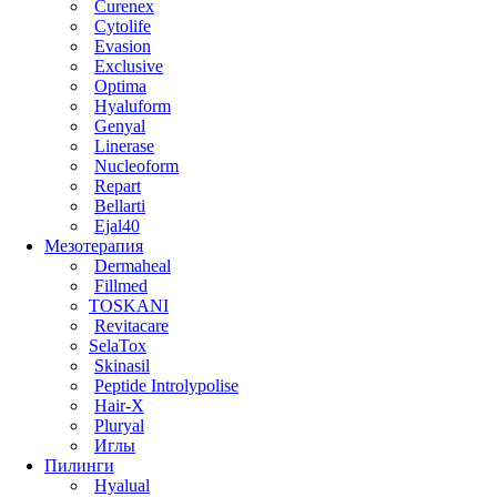
Curenex
Cytolife
Evasion
Exclusive
Optima
Hyaluform
Genyal
Linerase
Nucleoform
Repart
Bellarti
Ejal40
Мезотерапия
Dermaheal
Fillmed
TOSKANI
Revitacare
SelaTox
Skinasil
Peptide Introlypolise
Hair-X
Pluryal
Иглы
Пилинги
Hyalual