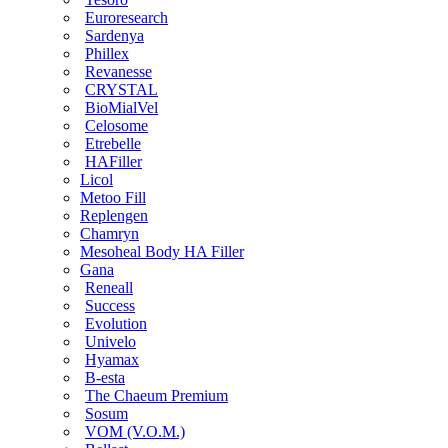
Euroresearch
Sardenya
Phillex
Revanesse
CRYSTAL
BioMialVel
Celosome
Etrebelle
HAFiller
Licol
Metoo Fill
Replengen
Chamryn
Mesoheal Body HA Filler
Gana
Reneall
Success
Evolution
Univelo
Hyamax
B-esta
The Chaeum Premium
Sosum
VOM (V.O.M.)