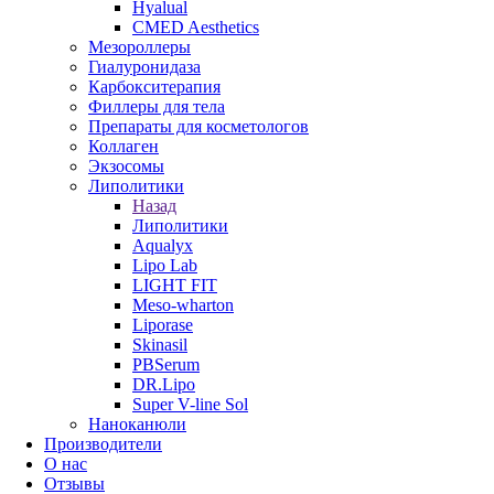
Hyalual
CMED Aesthetics
Мезороллеры
Гиалуронидаза
Карбокситерапия
Филлеры для тела
Препараты для косметологов
Коллаген
Экзосомы
Липолитики
Назад
Липолитики
Aqualyx
Lipo Lab
LIGHT FIT
Meso-wharton
Liporase
Skinasil
PBSerum
DR.Lipo
Super V-line Sol
Наноканюли
Производители
О нас
Отзывы