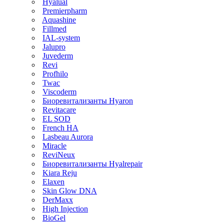
Hyalual
Premierpharm
Aquashine
Fillmed
IAL-system
Jalupro
Juvederm
Revi
Profhilo
Twac
Viscoderm
Биоревитализанты Hyaron
Revitacare
EL SOD
French HA
Lasbeau Aurora
Miracle
ReviNeux
Биоревитализанты Hyalrepair
Kiara Reju
Elaxen
Skin Glow DNA
DerMaxx
High Injection
BioGel