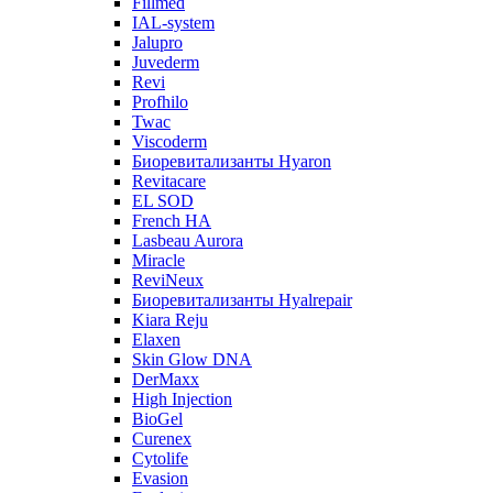
Fillmed
IAL-system
Jalupro
Juvederm
Revi
Profhilo
Twac
Viscoderm
Биоревитализанты Hyaron
Revitacare
EL SOD
French HA
Lasbeau Aurora
Miracle
ReviNeux
Биоревитализанты Hyalrepair
Kiara Reju
Elaxen
Skin Glow DNA
DerMaxx
High Injection
BioGel
Curenex
Cytolife
Evasion