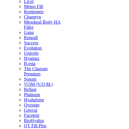
Licol
Metoo Fill
Replengen
Chamryn
Mesoheal Body HA
Filler
Gana
Reneall
Success
Evolution
Univelo
Hyamax
B-esta
The Chaeum
Premium
Sosum
VOM (V.O.M.)
Bellast
Platinum
Hyaluform
Overage
Genyal
Facetem
BioHyalux
QT Fill Plus