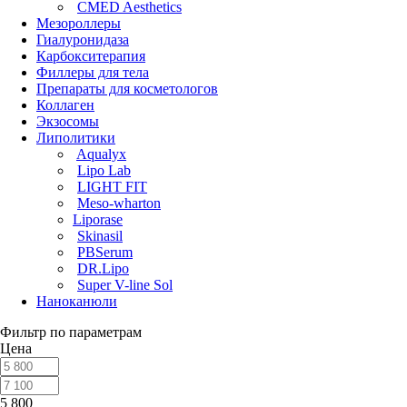
CMED Aesthetics
Мезороллеры
Гиалуронидаза
Карбокситерапия
Филлеры для тела
Препараты для косметологов
Коллаген
Экзосомы
Липолитики
Aqualyx
Lipo Lab
LIGHT FIT
Meso-wharton
Liporase
Skinasil
PBSerum
DR.Lipo
Super V-line Sol
Наноканюли
Фильтр по параметрам
Цена
5 800