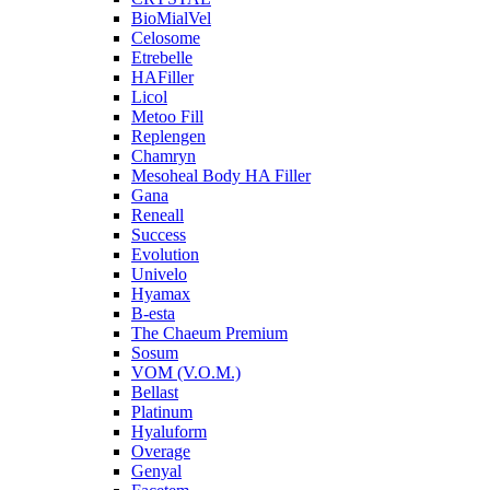
BioMialVel
Celosome
Etrebelle
HAFiller
Licol
Metoo Fill
Replengen
Chamryn
Mesoheal Body HA Filler
Gana
Reneall
Success
Evolution
Univelo
Hyamax
B-esta
The Chaeum Premium
Sosum
VOM (V.O.M.)
Bellast
Platinum
Hyaluform
Overage
Genyal