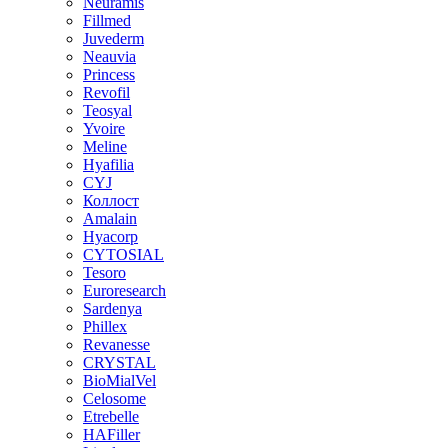
Neuramis
Fillmed
Juvederm
Neauvia
Princess
Revofil
Teosyal
Yvoire
Meline
Hyafilia
CYJ
Коллост
Amalain
Hyacorp
CYTOSIAL
Tesoro
Euroresearch
Sardenya
Phillex
Revanesse
CRYSTAL
BioMialVel
Celosome
Etrebelle
HAFiller