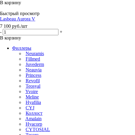
В корзину
Быстрый просмотр
Lasbeau Aurora V
7 100
руб.
/шт
-
+
В корзину
Филлеры
Neuramis
Fillmed
Juvederm
Neauvia
Princess
Revofil
Teosyal
Yvoire
Meline
Hyafilia
CYJ
Коллост
Amalain
Hyacorp
CYTOSIAL
Tesoro