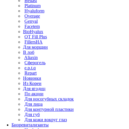
Bellast
Platinum
Hyaluform
Overage
Genyal
Facetem
BioHyalux
QT Fill Plus
FillersHA
Для морщин
В лоб
Aliaxin
Сферогель
e.p.t.q
Repart
Новинки
Из Кореи
Для ягодиц
По акции
Для носогубных складок
Для лица
Для контурной пластики
Для губ
Для кожи вокруг глаз
Биоревитализанты