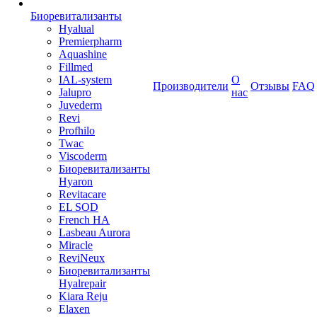
Биоревитализанты
Hyalual
Premierpharm
Aquashine
Fillmed
IAL-system
О
Производители
Отзывы
FAQ
Jalupro
нас
Juvederm
Revi
Profhilo
Twac
Viscoderm
Биоревитализанты
Hyaron
Revitacare
EL SOD
French HA
Lasbeau Aurora
Miracle
ReviNeux
Биоревитализанты
Hyalrepair
Kiara Reju
Elaxen