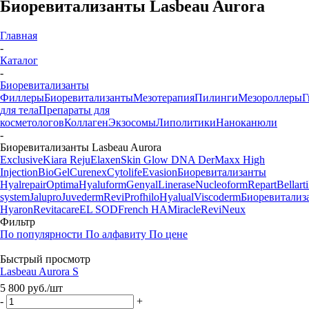
Биоревитализанты Lasbeau Aurora
Главная
-
Каталог
-
Биоревитализанты
Филлеры
Биоревитализанты
Мезотерапия
Пилинги
Мезороллеры
Г
для тела
Препараты для
косметологов
Коллаген
Экзосомы
Липолитики
Наноканюли
-
Биоревитализанты Lasbeau Aurora
Exclusive
Kiara Reju
Elaxen
Skin Glow DNA
DerMaxx
High
Injection
BioGel
Curenex
Cytolife
Evasion
Биоревитализанты
Hyalrepair
Optima
Hyaluform
Genyal
Linerase
Nucleoform
Repart
Bellarti
system
Jalupro
Juvederm
Revi
Profhilo
Hyalual
Viscoderm
Биоревитализ
Hyaron
Revitacare
EL SOD
French HA
Miracle
ReviNeux
Фильтр
По популярности
По алфавиту
По цене
Быстрый просмотр
Lasbeau Aurora S
5 800
руб.
/шт
-
+