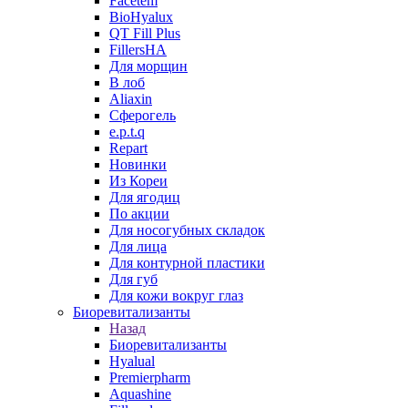
Facetem
BioHyalux
QT Fill Plus
FillersHA
Для морщин
В лоб
Aliaxin
Сферогель
e.p.t.q
Repart
Новинки
Из Кореи
Для ягодиц
По акции
Для носогубных складок
Для лица
Для контурной пластики
Для губ
Для кожи вокруг глаз
Биоревитализанты
Назад
Биоревитализанты
Hyalual
Premierpharm
Aquashine