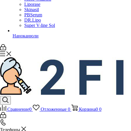
Liporase
Skinasil
PBSerum
DR.Lipo
Super V-line Sol
Наноканюли
Сравнение
0
Отложенные
0
Корзина
0
0
Телефоны