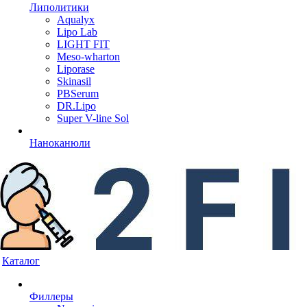
Липолитики
Aqualyx
Lipo Lab
LIGHT FIT
Meso-wharton
Liporase
Skinasil
PBSerum
DR.Lipo
Super V-line Sol
Наноканюли
Каталог
Филлеры