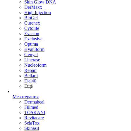
Skin Glow DNA
DerMaxx
High Injection
BioGel
Curenex
Cytolife
Evasion
Exclusive
Optima
Hyaluform
Genyal
Linerase
Nucleoform
Repart
Bellarti
Ejal40
Ещё
Мезотерапия
Dermaheal
Fillmed
TOSKANI
Revitacare
SelaTox
Skinasil