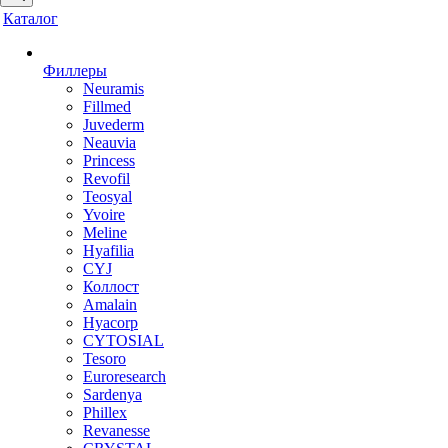
Каталог
Филлеры
Neuramis
Fillmed
Juvederm
Neauvia
Princess
Revofil
Teosyal
Yvoire
Meline
Hyafilia
CYJ
Коллост
Amalain
Hyacorp
CYTOSIAL
Tesoro
Euroresearch
Sardenya
Phillex
Revanesse