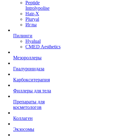
Peptide
Introlypolise
Hair-X
Pluryal
Иглы
Пилинги
Hyalual
CMED Aesthetics
Мезороллеры
Гиалуронидаза
Карбокситерапия
Филлеры для тела
Препараты для
косметологов
Коллаген
Экзосомы