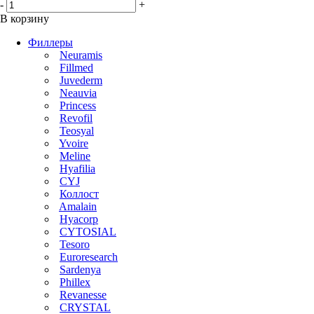
-
+
В корзину
Филлеры
Neuramis
Fillmed
Juvederm
Neauvia
Princess
Revofil
Teosyal
Yvoire
Meline
Hyafilia
CYJ
Коллост
Amalain
Hyacorp
CYTOSIAL
Tesoro
Euroresearch
Sardenya
Phillex
Revanesse
CRYSTAL