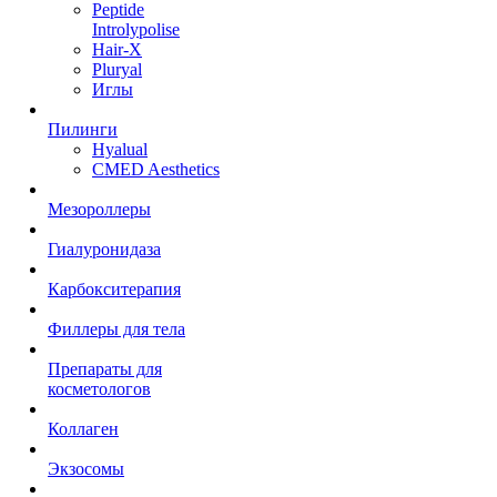
Peptide
Introlypolise
Hair-X
Pluryal
Иглы
Пилинги
Hyalual
CMED Aesthetics
Мезороллеры
Гиалуронидаза
Карбокситерапия
Филлеры для тела
Препараты для
косметологов
Коллаген
Экзосомы