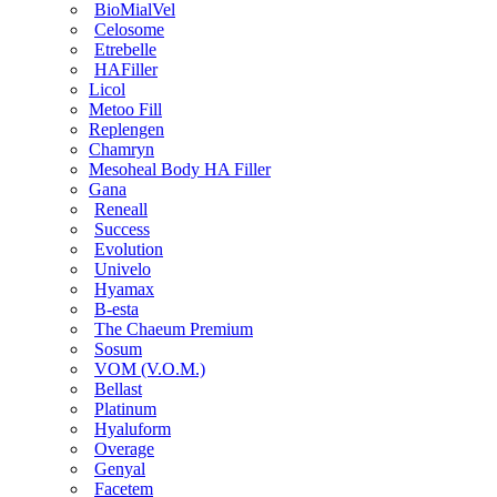
BioMialVel
Celosome
Etrebelle
HAFiller
Licol
Metoo Fill
Replengen
Chamryn
Mesoheal Body HA Filler
Gana
Reneall
Success
Evolution
Univelo
Hyamax
B-esta
The Chaeum Premium
Sosum
VOM (V.O.M.)
Bellast
Platinum
Hyaluform
Overage
Genyal
Facetem