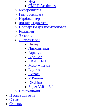
Hyalual
CMED Aesthetics
Мезороллеры
Гиалуронидаза
Карбокситерапия
Филлеры для тела
Препараты для косметологов
Коллаген
Экзосомы
Липолитики
Назад
Липолитики
Aqualyx
Lipo Lab
LIGHT FIT
Meso-wharton
Liporase
Skinasil
PBSerum
DR.Lipo
Super V-line Sol
Наноканюли
Производители
О нас
Отзывы