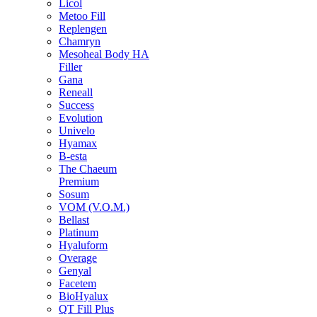
Licol
Metoo Fill
Replengen
Chamryn
Mesoheal Body HA
Filler
Gana
Reneall
Success
Evolution
Univelo
Hyamax
B-esta
The Chaeum
Premium
Sosum
VOM (V.O.M.)
Bellast
Platinum
Hyaluform
Overage
Genyal
Facetem
BioHyalux
QT Fill Plus