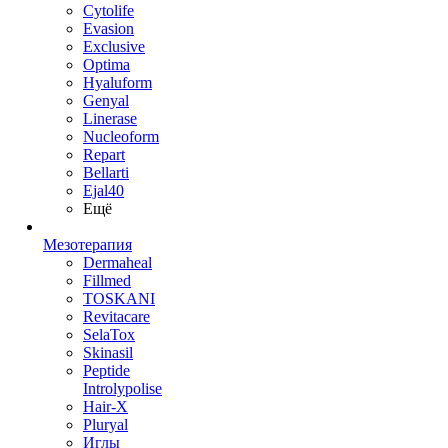
Cytolife
Evasion
Exclusive
Optima
Hyaluform
Genyal
Linerase
Nucleoform
Repart
Bellarti
Ejal40
Ещё
Мезотерапия
Dermaheal
Fillmed
TOSKANI
Revitacare
SelaTox
Skinasil
Peptide
Introlypolise
Hair-X
Pluryal
Иглы