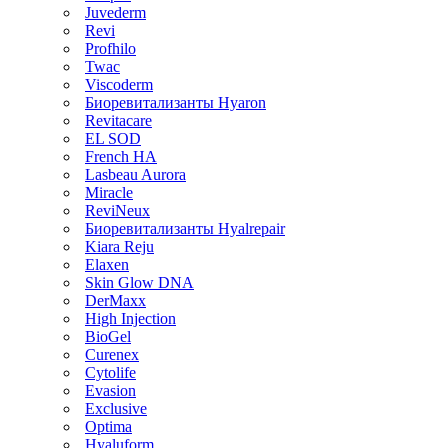
Juvederm
Revi
Profhilo
Twac
Viscoderm
Биоревитализанты Hyaron
Revitacare
EL SOD
French HA
Lasbeau Aurora
Miracle
ReviNeux
Биоревитализанты Hyalrepair
Kiara Reju
Elaxen
Skin Glow DNA
DerMaxx
High Injection
BioGel
Curenex
Cytolife
Evasion
Exclusive
Optima
Hyaluform