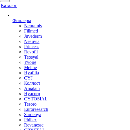
Каталог
Филлеры
Neuramis
Fillmed
Juvederm
Neauvia
Princess
Revofil
Teosyal
Yvoire
Meline
Hyafilia
CYJ
Коллост
Amalain
Hyacorp
CYTOSIAL
Tesoro
Euroresearch
Sardenya
Phillex
Revanesse