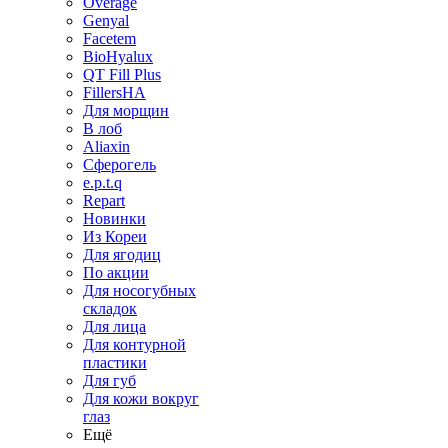
Overage
Genyal
Facetem
BioHyalux
QT Fill Plus
FillersHA
Для морщин
В лоб
Aliaxin
Сферогель
e.p.t.q
Repart
Новинки
Из Кореи
Для ягодиц
По акции
Для носогубных
складок
Для лица
Для контурной
пластики
Для губ
Для кожи вокруг
глаз
Ещё