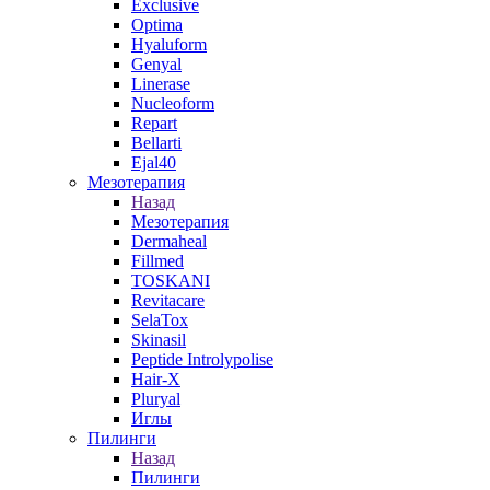
Exclusive
Optima
Hyaluform
Genyal
Linerase
Nucleoform
Repart
Bellarti
Ejal40
Мезотерапия
Назад
Мезотерапия
Dermaheal
Fillmed
TOSKANI
Revitacare
SelaTox
Skinasil
Peptide Introlypolise
Hair-X
Pluryal
Иглы
Пилинги
Назад
Пилинги