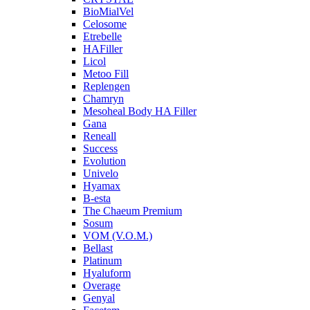
BioMialVel
Celosome
Etrebelle
HAFiller
Licol
Metoo Fill
Replengen
Chamryn
Mesoheal Body HA Filler
Gana
Reneall
Success
Evolution
Univelo
Hyamax
B-esta
The Chaeum Premium
Sosum
VOM (V.O.M.)
Bellast
Platinum
Hyaluform
Overage
Genyal