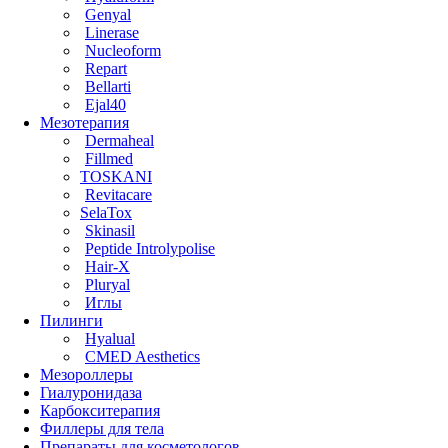
Genyal
Linerase
Nucleoform
Repart
Bellarti
Ejal40
Мезотерапия
Dermaheal
Fillmed
TOSKANI
Revitacare
SelaTox
Skinasil
Peptide Introlypolise
Hair-X
Pluryal
Иглы
Пилинги
Hyalual
CMED Aesthetics
Мезороллеры
Гиалуронидаза
Карбокситерапия
Филлеры для тела
Препараты для косметологов