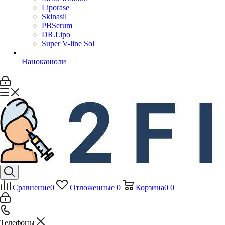
Liporase
Skinasil
PBSerum
DR.Lipo
Super V-line Sol
Наноканюли
Сравнение
0
Отложенные
0
Корзина
0
0
Телефоны