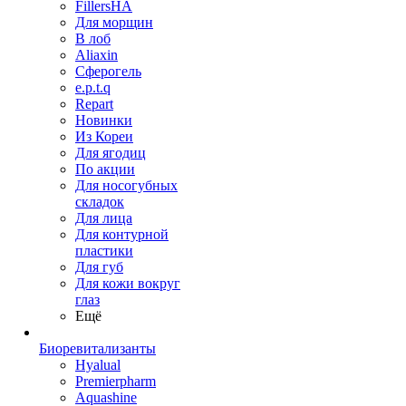
FillersHA
Для морщин
В лоб
Aliaxin
Сферогель
e.p.t.q
Repart
Новинки
Из Кореи
Для ягодиц
По акции
Для носогубных
складок
Для лица
Для контурной
пластики
Для губ
Для кожи вокруг
глаз
Ещё
Биоревитализанты
Hyalual
Premierpharm
Aquashine