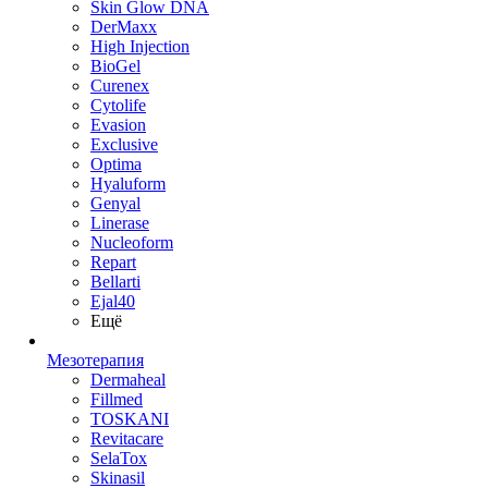
Skin Glow DNA
DerMaxx
High Injection
BioGel
Curenex
Cytolife
Evasion
Exclusive
Optima
Hyaluform
Genyal
Linerase
Nucleoform
Repart
Bellarti
Ejal40
Ещё
Мезотерапия
Dermaheal
Fillmed
TOSKANI
Revitacare
SelaTox
Skinasil