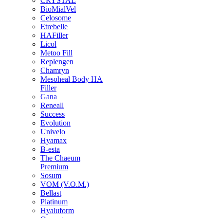
CRYSTAL
BioMialVel
Celosome
Etrebelle
HAFiller
Licol
Metoo Fill
Replengen
Chamryn
Mesoheal Body HA
Filler
Gana
Reneall
Success
Evolution
Univelo
Hyamax
B-esta
The Chaeum
Premium
Sosum
VOM (V.O.M.)
Bellast
Platinum
Hyaluform