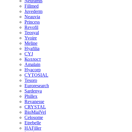
Neuramis
Fillmed
Juvederm
Neauvia
Princess
Revofil
Teosyal
Yvoire
Meline
Hyafilia
CYJ
Коллост
Amalain
Hyacorp
CYTOSIAL
Tesoro
Euroresearch
Sardenya
Phillex
Revanesse
CRYSTAL
BioMialVel
Celosome
Etrebelle
HAFiller