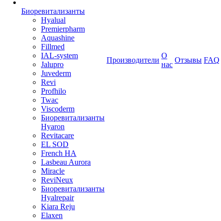
Биоревитализанты
Hyalual
Premierpharm
Aquashine
Fillmed
IAL-system
О
Производители
Отзывы
FAQ
Jalupro
нас
Juvederm
Revi
Profhilo
Twac
Viscoderm
Биоревитализанты
Hyaron
Revitacare
EL SOD
French HA
Lasbeau Aurora
Miracle
ReviNeux
Биоревитализанты
Hyalrepair
Kiara Reju
Elaxen