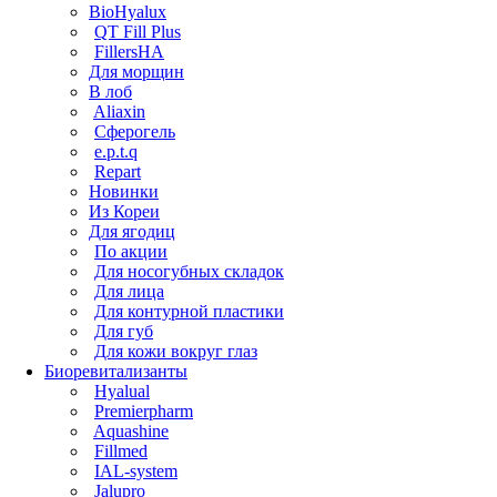
BioHyalux
QT Fill Plus
FillersHA
Для морщин
В лоб
Aliaxin
Сферогель
e.p.t.q
Repart
Новинки
Из Кореи
Для ягодиц
По акции
Для носогубных складок
Для лица
Для контурной пластики
Для губ
Для кожи вокруг глаз
Биоревитализанты
Hyalual
Premierpharm
Aquashine
Fillmed
IAL-system
Jalupro