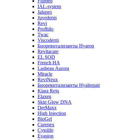
Fillmed
IAL-system
Jalupro
Juvederm
Revi
Profhilo
Twac
Viscoderm
Биоревитализанты Hyaron
Revitacare
EL SOD
French HA
Lasbeau Aurora
Miracle
ReviNeux
Биоревитализанты Hyalrepair
Kiara Reju
Elaxen
Skin Glow DNA
DerMaxx
High Injection
BioGel
Curenex
Cytolife
Evasion