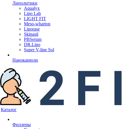
Липолитики
Aqualyx
Lipo Lab
LIGHT FIT
Meso-wharton
Liporase
Skinasil
PBSerum
DR.Lipo
Super V-line Sol
Наноканюли
Каталог
Филлеры