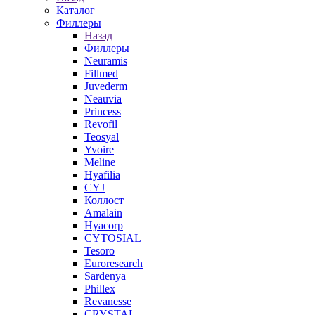
Каталог
Филлеры
Назад
Филлеры
Neuramis
Fillmed
Juvederm
Neauvia
Princess
Revofil
Teosyal
Yvoire
Meline
Hyafilia
CYJ
Коллост
Amalain
Hyacorp
CYTOSIAL
Tesoro
Euroresearch
Sardenya
Phillex
Revanesse
CRYSTAL