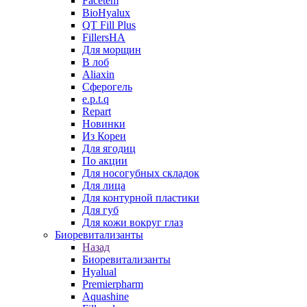
Facetem
BioHyalux
QT Fill Plus
FillersHA
Для морщин
В лоб
Aliaxin
Сферогель
e.p.t.q
Repart
Новинки
Из Кореи
Для ягодиц
По акции
Для носогубных складок
Для лица
Для контурной пластики
Для губ
Для кожи вокруг глаз
Биоревитализанты
Назад
Биоревитализанты
Hyalual
Premierpharm
Aquashine