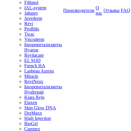
Fillmed
IAL-system
О
Производители
Отзывы
FAQ
Jalupro
нас
Juvederm
Revi
Profhilo
Twac
Viscoderm
Биоревитализанты
Hyaron
Revitacare
EL SOD
French HA
Lasbeau Aurora
Miracle
ReviNeux
Биоревитализанты
Hyalrepair
Kiara Reju
Elaxen
Skin Glow DNA
DerMaxx
High Injection
BioGel
Curenex