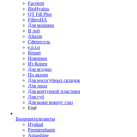
Facetem
BioHyalux
QT Fill Plus
FillersHA
Для морщин
В лоб
Aliaxin
Сферогель
e.p.t.q
Repart
Новинки
Из Кореи
Для ягодиц
По акции
Для носогубных складок
Для лица
Для контурной пластики
Для губ
Для кожи вокруг глаз
Ещё
Биоревитализанты
Hyalual
Premierpharm
Aquashine