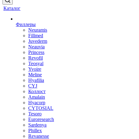
Каталог
Филлеры
Neuramis
Fillmed
Juvederm
Neauvia
Princess
Revofil
Teosyal
Yvoire
Meline
Hyafilia
CYJ
Коллост
Amalain
Hyacorp
CYTOSIAL
Tesoro
Euroresearch
Sardenya
Phillex
Revanesse