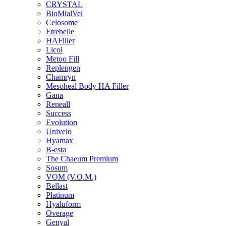
CRYSTAL
BioMialVel
Celosome
Etrebelle
HAFiller
Licol
Metoo Fill
Replengen
Chamryn
Mesoheal Body HA Filler
Gana
Reneall
Success
Evolution
Univelo
Hyamax
B-esta
The Chaeum Premium
Sosum
VOM (V.O.M.)
Bellast
Platinum
Hyaluform
Overage
Genyal