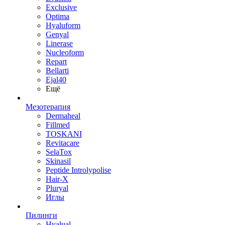
Exclusive
Optima
Hyaluform
Genyal
Linerase
Nucleoform
Repart
Bellarti
Ejal40
Ещё
Мезотерапия
Dermaheal
Fillmed
TOSKANI
Revitacare
SelaTox
Skinasil
Peptide Introlypolise
Hair-X
Pluryal
Иглы
Пилинги
Hyalual