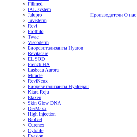
Fillmed
IAL-system
Jalupro
Производители
О нас
Juvederm
Revi
Profhilo
Twac
Viscoderm
Биоревитализанты Hyaron
Revitacare
EL SOD
French HA
Lasbeau Aurora
Miracle
ReviNeux
Биоревитализанты Hyalrepair
Kiara Reju
Elaxen
Skin Glow DNA
DerMaxx
High Injection
BioGel
Curenex
Cytolife
Evasion