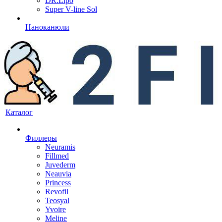
DR.Lipo
Super V-line Sol
Наноканюли
Каталог
Филлеры
Neuramis
Fillmed
Juvederm
Neauvia
Princess
Revofil
Teosyal
Yvoire
Meline