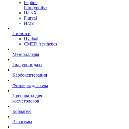
Peptide
Introlypolise
Hair-X
Pluryal
Иглы
Пилинги
Hyalual
CMED Aesthetics
Мезороллеры
Гиалуронидаза
Карбокситерапия
Филлеры для тела
Препараты для
косметологов
Коллаген
Экзосомы