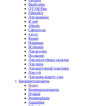
Facetem
BioHyalux
QT Fill Plus
FillersHA
Для морщин
В лоб
Aliaxin
Сферогель
e.p.t.q
Repart
Новинки
Из Кореи
Для ягодиц
По акции
Для носогубных складок
Для лица
Для контурной пластики
Для губ
Для кожи вокруг глаз
Биоревитализанты
Назад
Биоревитализанты
Hyalual
Premierpharm
Aquashine