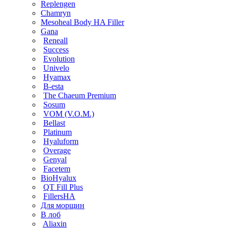
Replengen
Chamryn
Mesoheal Body HA Filler
Gana
Reneall
Success
Evolution
Univelo
Hyamax
B-esta
The Chaeum Premium
Sosum
VOM (V.O.M.)
Bellast
Platinum
Hyaluform
Overage
Genyal
Facetem
BioHyalux
QT Fill Plus
FillersHA
Для морщин
В лоб
Aliaxin