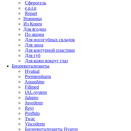
Сферогель
e.p.t.q
Repart
Новинки
Из Кореи
Для ягодиц
По акции
Для носогубных складок
Для лица
Для контурной пластики
Для губ
Для кожи вокруг глаз
Биоревитализанты
Hyalual
Premierpharm
Aquashine
Fillmed
IAL-system
Jalupro
Juvederm
Revi
Profhilo
Twac
Viscoderm
Биоревитализанты Hyaron