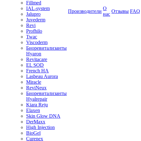
Fillmed
IAL-system
О
Производители
Отзывы
FAQ
Jalupro
нас
Juvederm
Revi
Profhilo
Twac
Viscoderm
Биоревитализанты
Hyaron
Revitacare
EL SOD
French HA
Lasbeau Aurora
Miracle
ReviNeux
Биоревитализанты
Hyalrepair
Kiara Reju
Elaxen
Skin Glow DNA
DerMaxx
High Injection
BioGel
Curenex