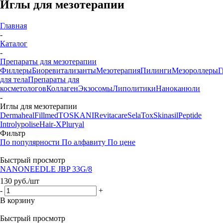
Иглы для мезотерапии
Главная
-
Каталог
-
Препараты для мезотерапии
Филлеры
Биоревитализанты
Мезотерапия
Пилинги
Мезороллеры
Г
для тела
Препараты для
косметологов
Коллаген
Экзосомы
Липолитики
Наноканюли
-
Иглы для мезотерапии
Dermaheal
Fillmed
TOSKANI
Revitacare
SelaTox
Skinasil
Peptide
Introlypolise
Hair-X
Pluryal
Фильтр
По популярности
По алфавиту
По цене
Быстрый просмотр
NANONEEDLE JBP 33G/8
130
руб.
/шт
-
+
В корзину
Быстрый просмотр