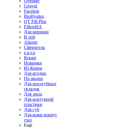
Overage
Genyal
Facetem
BioHyalux
QT Fill Plus
FillersHA
Для морщин
В лоб
Aliaxin
Сферогель
e.p.t.q
Repart
Новинки
Из Кореи
Для ягодиц
По акции
Для носогубных
складок
Для лица
Для контурной
пластики
Для губ
Для кожи вокруг
глаз
Ещё