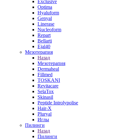
Exclusive
Optima
Hyaluform
Genyal
Linerase
Nucleoform
Repart
Bellarti
Ejal40
Мезотерапия
Назад
Мезотерапия
Dermaheal
Fillmed
TOSKANI
Revitacare
SelaTox
Skinasil
Peptide Introlypolise
Hair-X
Pluryal
Иглы
Пилинги
Назад
Пилинги