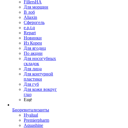
FillersHA
Для морщин
В лоб
Aliaxin
Сферогель
e.p.t.q
Repart
Новинки
Из Кореи
Для ягодиц
По акции
Для носогубных
складок
Для лица
Для контурной
пластики
Для губ
Для кожи вокруг
глаз
Ещё
Биоревитализанты
Hyalual
Premierpharm
Aquashine