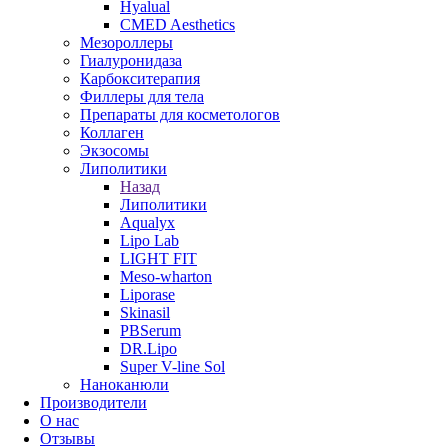
Hyalual
CMED Aesthetics
Мезороллеры
Гиалуронидаза
Карбокситерапия
Филлеры для тела
Препараты для косметологов
Коллаген
Экзосомы
Липолитики
Назад
Липолитики
Aqualyx
Lipo Lab
LIGHT FIT
Meso-wharton
Liporase
Skinasil
PBSerum
DR.Lipo
Super V-line Sol
Наноканюли
Производители
О нас
Отзывы