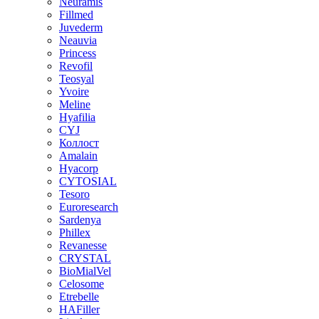
Neuramis
Fillmed
Juvederm
Neauvia
Princess
Revofil
Teosyal
Yvoire
Meline
Hyafilia
CYJ
Коллост
Amalain
Hyacorp
CYTOSIAL
Tesoro
Euroresearch
Sardenya
Phillex
Revanesse
CRYSTAL
BioMialVel
Celosome
Etrebelle
HAFiller