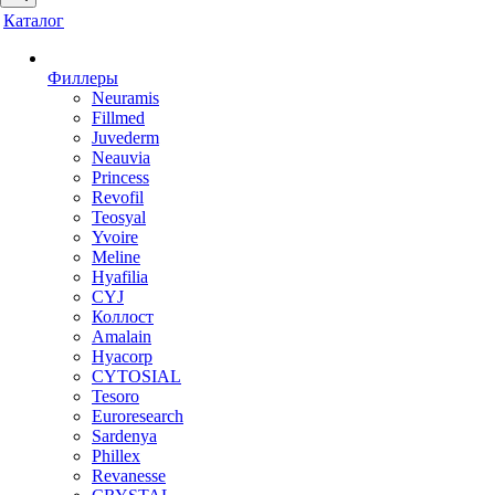
Каталог
Филлеры
Neuramis
Fillmed
Juvederm
Neauvia
Princess
Revofil
Teosyal
Yvoire
Meline
Hyafilia
CYJ
Коллост
Amalain
Hyacorp
CYTOSIAL
Tesoro
Euroresearch
Sardenya
Phillex
Revanesse