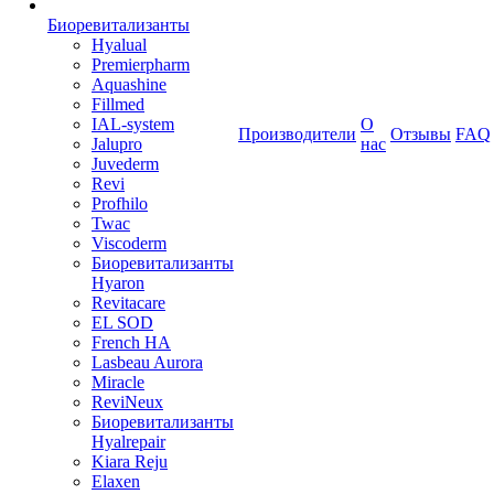
Биоревитализанты
Hyalual
Premierpharm
Aquashine
Fillmed
IAL-system
О
Производители
Отзывы
FAQ
Jalupro
нас
Juvederm
Revi
Profhilo
Twac
Viscoderm
Биоревитализанты
Hyaron
Revitacare
EL SOD
French HA
Lasbeau Aurora
Miracle
ReviNeux
Биоревитализанты
Hyalrepair
Kiara Reju
Elaxen