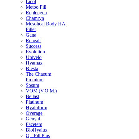
Licol
Metoo Fill
Replengen
Chamryn
Mesoheal Body HA
Filler
Gana
Reneall
Success
Evolution
Univelo
Hyamax
B-esta
The Chaeum
Premium
Sosum
VOM (V.O.M.)
Bellast
Platinum
Hyaluform
Overage
Genyal
Facetem
BioHyalux
QT Fill Plus