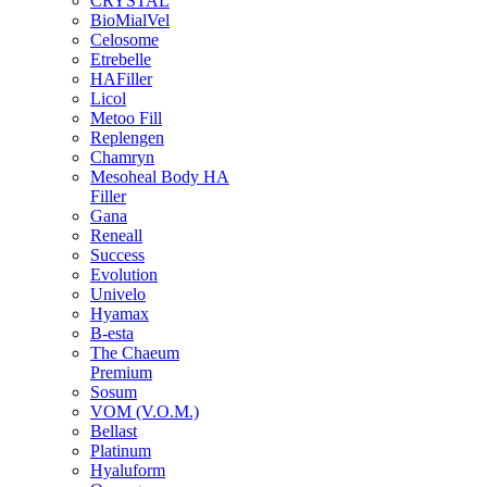
CRYSTAL
BioMialVel
Celosome
Etrebelle
HAFiller
Licol
Metoo Fill
Replengen
Chamryn
Mesoheal Body HA
Filler
Gana
Reneall
Success
Evolution
Univelo
Hyamax
B-esta
The Chaeum
Premium
Sosum
VOM (V.O.M.)
Bellast
Platinum
Hyaluform