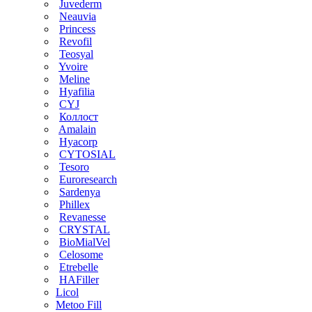
Juvederm
Neauvia
Princess
Revofil
Teosyal
Yvoire
Meline
Hyafilia
CYJ
Коллост
Amalain
Hyacorp
CYTOSIAL
Tesoro
Euroresearch
Sardenya
Phillex
Revanesse
CRYSTAL
BioMialVel
Celosome
Etrebelle
HAFiller
Licol
Metoo Fill