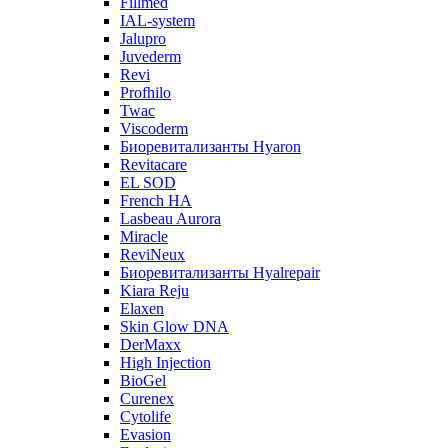
Fillmed
IAL-system
Jalupro
Juvederm
Revi
Profhilo
Twac
Viscoderm
Биоревитализанты Hyaron
Revitacare
EL SOD
French HA
Lasbeau Aurora
Miracle
ReviNeux
Биоревитализанты Hyalrepair
Kiara Reju
Elaxen
Skin Glow DNA
DerMaxx
High Injection
BioGel
Curenex
Cytolife
Evasion