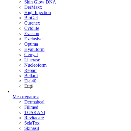
Skin Glow DNA
DerMaxx
High Injection
BioGel
Curenex
Cytolife
Evasion
Exclusive
Optima
Hyaluform
Genyal
Linerase
Nucleoform
Repart
Bellarti
Ejal40
Ещё
Мезотерапия
Dermaheal
Fillmed
TOSKANI
Revitacare
SelaTox
Skinasil