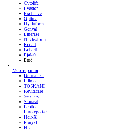
Cytolife
Evasion
Exclusive
Optima
Hyaluform
Genyal
Linerase
Nucleoform
Repart
Bellarti
Ejal40
Ещё
Мезотерапия
Dermaheal
Fillmed
TOSKANI
Revitacare
SelaTox
Skinasil
Peptide
Introlypolise
Hair-X
Pluryal
Иглы