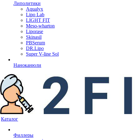
Липолитики
Aqualyx
Lipo Lab
LIGHT FIT
Meso-wharton
Liporase
Skinasil
PBSerum
DR.Lipo
Super V-line Sol
Наноканюли
Каталог
Филлеры