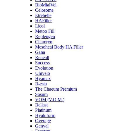
BioMialVel
Celosome
Etrebelle
HAFiller
Licol
Metoo Fill
Replengen
Chamryn
Mesoheal Body HA Filler
Gana
Reneall
Success
Evolution
Univelo
Hyamax
B-esta
The Chaeum Premium
Sosum
VOM (V.O.M.)
Bellast
Platinum
Hyaluform
Overage
Genyal