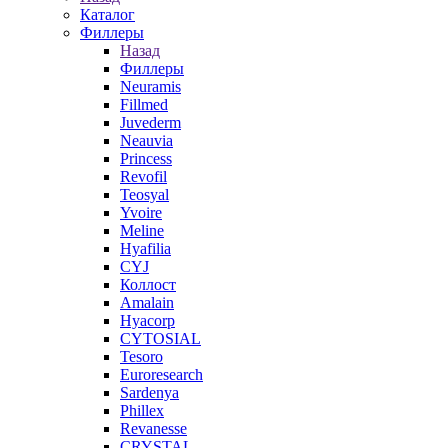
Каталог
Филлеры
Назад
Филлеры
Neuramis
Fillmed
Juvederm
Neauvia
Princess
Revofil
Teosyal
Yvoire
Meline
Hyafilia
CYJ
Коллост
Amalain
Hyacorp
CYTOSIAL
Tesoro
Euroresearch
Sardenya
Phillex
Revanesse
CRYSTAL