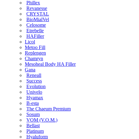
Phillex
Revanesse
CRYSTAL
BioMialVel
Celosome
Etrebelle
HAFiller
Licol
Metoo Fill
Replengen
Chamryn
Mesoheal Body HA Filler
Gana
Reneall
Success
Evolution
Univelo
Hyamax
B-esta
The Chaeum Premium
Sosum
VOM (V.O.M.)
Bellast
Platinum
Hyaluform