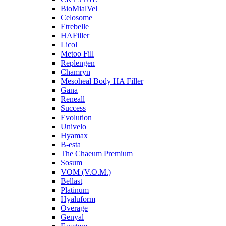
BioMialVel
Celosome
Etrebelle
HAFiller
Licol
Metoo Fill
Replengen
Chamryn
Mesoheal Body HA Filler
Gana
Reneall
Success
Evolution
Univelo
Hyamax
B-esta
The Chaeum Premium
Sosum
VOM (V.O.M.)
Bellast
Platinum
Hyaluform
Overage
Genyal