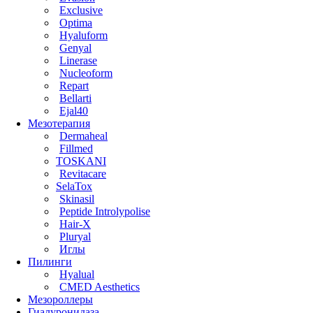
Exclusive
Optima
Hyaluform
Genyal
Linerase
Nucleoform
Repart
Bellarti
Ejal40
Мезотерапия
Dermaheal
Fillmed
TOSKANI
Revitacare
SelaTox
Skinasil
Peptide Introlypolise
Hair-X
Pluryal
Иглы
Пилинги
Hyalual
CMED Aesthetics
Мезороллеры
Гиалуронидаза