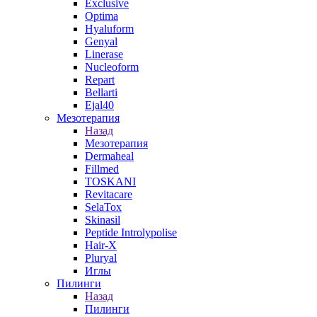
Exclusive
Optima
Hyaluform
Genyal
Linerase
Nucleoform
Repart
Bellarti
Ejal40
Мезотерапия
Назад
Мезотерапия
Dermaheal
Fillmed
TOSKANI
Revitacare
SelaTox
Skinasil
Peptide Introlypolise
Hair-X
Pluryal
Иглы
Пилинги
Назад
Пилинги