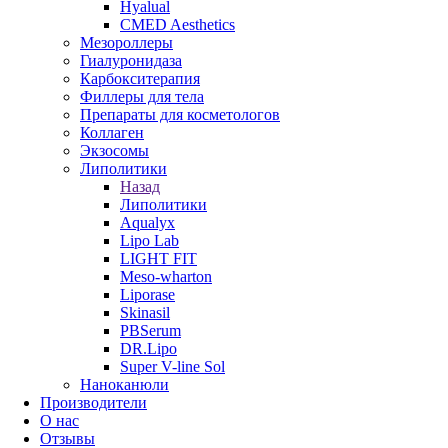
Hyalual
CMED Aesthetics
Мезороллеры
Гиалуронидаза
Карбокситерапия
Филлеры для тела
Препараты для косметологов
Коллаген
Экзосомы
Липолитики
Назад
Липолитики
Aqualyx
Lipo Lab
LIGHT FIT
Meso-wharton
Liporase
Skinasil
PBSerum
DR.Lipo
Super V-line Sol
Наноканюли
Производители
О нас
Отзывы