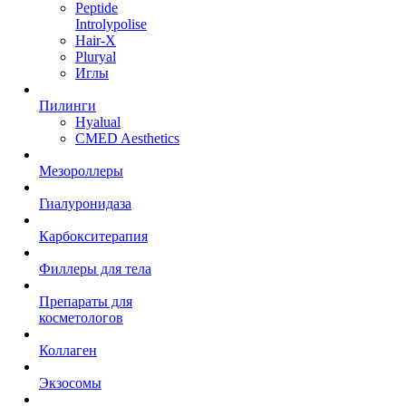
Peptide
Introlypolise
Hair-X
Pluryal
Иглы
Пилинги
Hyalual
CMED Aesthetics
Мезороллеры
Гиалуронидаза
Карбокситерапия
Филлеры для тела
Препараты для
косметологов
Коллаген
Экзосомы