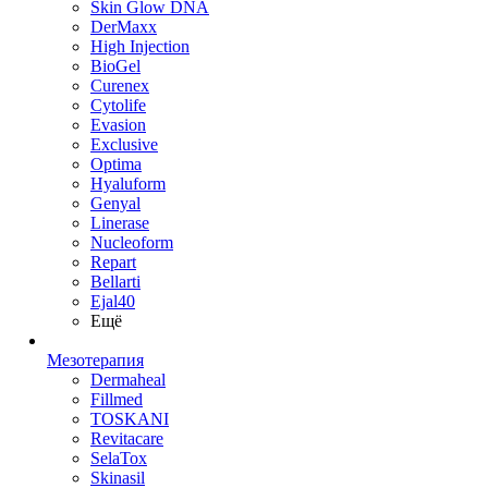
Skin Glow DNA
DerMaxx
High Injection
BioGel
Curenex
Cytolife
Evasion
Exclusive
Optima
Hyaluform
Genyal
Linerase
Nucleoform
Repart
Bellarti
Ejal40
Ещё
Мезотерапия
Dermaheal
Fillmed
TOSKANI
Revitacare
SelaTox
Skinasil