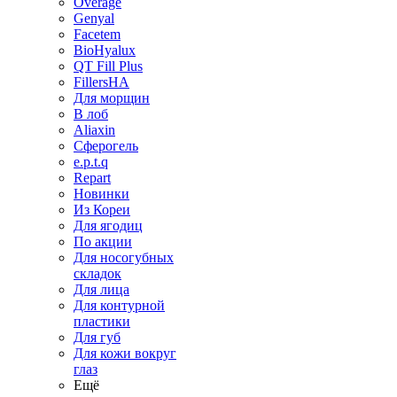
Overage
Genyal
Facetem
BioHyalux
QT Fill Plus
FillersHA
Для морщин
В лоб
Aliaxin
Сферогель
e.p.t.q
Repart
Новинки
Из Кореи
Для ягодиц
По акции
Для носогубных
складок
Для лица
Для контурной
пластики
Для губ
Для кожи вокруг
глаз
Ещё