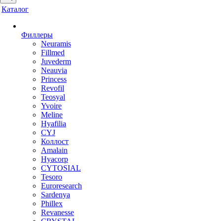
Каталог
Филлеры
Neuramis
Fillmed
Juvederm
Neauvia
Princess
Revofil
Teosyal
Yvoire
Meline
Hyafilia
CYJ
Коллост
Amalain
Hyacorp
CYTOSIAL
Tesoro
Euroresearch
Sardenya
Phillex
Revanesse