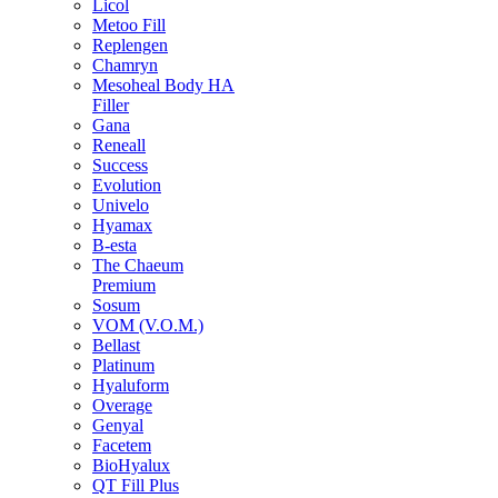
Licol
Metoo Fill
Replengen
Chamryn
Mesoheal Body HA
Filler
Gana
Reneall
Success
Evolution
Univelo
Hyamax
B-esta
The Chaeum
Premium
Sosum
VOM (V.O.M.)
Bellast
Platinum
Hyaluform
Overage
Genyal
Facetem
BioHyalux
QT Fill Plus