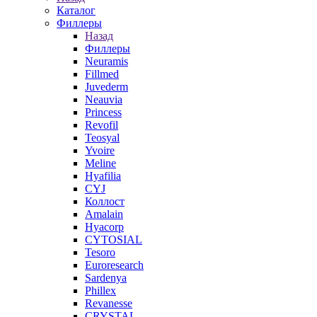
Каталог
Филлеры
Назад
Филлеры
Neuramis
Fillmed
Juvederm
Neauvia
Princess
Revofil
Teosyal
Yvoire
Meline
Hyafilia
CYJ
Коллост
Amalain
Hyacorp
CYTOSIAL
Tesoro
Euroresearch
Sardenya
Phillex
Revanesse
CRYSTAL