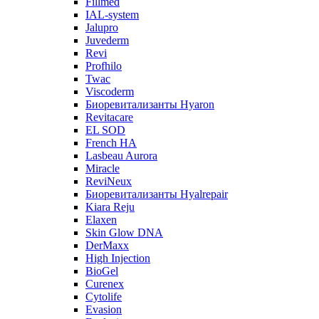
Fillmed
IAL-system
Jalupro
Juvederm
Revi
Profhilo
Twac
Viscoderm
Биоревитализанты Hyaron
Revitacare
EL SOD
French HA
Lasbeau Aurora
Miracle
ReviNeux
Биоревитализанты Hyalrepair
Kiara Reju
Elaxen
Skin Glow DNA
DerMaxx
High Injection
BioGel
Curenex
Cytolife
Evasion