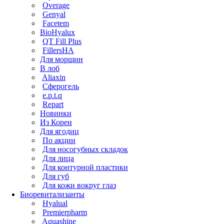
Overage
Genyal
Facetem
BioHyalux
QT Fill Plus
FillersHA
Для морщин
В лоб
Aliaxin
Сферогель
e.p.t.q
Repart
Новинки
Из Кореи
Для ягодиц
По акции
Для носогубных складок
Для лица
Для контурной пластики
Для губ
Для кожи вокруг глаз
Биоревитализанты
Hyalual
Premierpharm
Aquashine