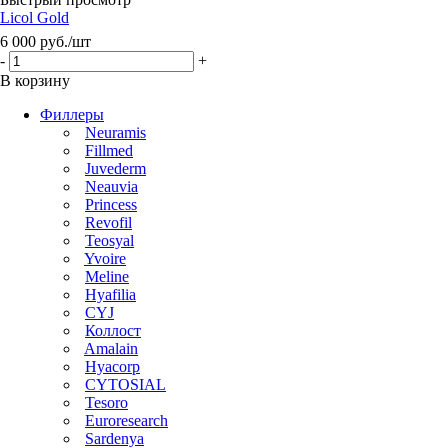
Licol Gold
6 000
руб.
/шт
-
+
В корзину
Филлеры
Neuramis
Fillmed
Juvederm
Neauvia
Princess
Revofil
Teosyal
Yvoire
Meline
Hyafilia
CYJ
Коллост
Amalain
Hyacorp
CYTOSIAL
Tesoro
Euroresearch
Sardenya