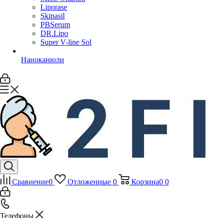
Liporase
Skinasil
PBSerum
DR.Lipo
Super V-line Sol
Наноканюли
Сравнение
0
Отложенные
0
Корзина
0
0
Телефоны