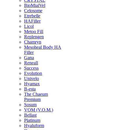
CRYSTAL
BioMialVel
Celosome
Etrebelle
HAFiller
Licol
Metoo Fill
Replengen
Chamryn
Mesoheal Body HA
Filler
Gana
Reneall
Success
Evolution
Univelo
Hyamax
B-esta
The Chaeum
Premium
Sosum
VOM (V.O.M.)
Bellast
Platinum
Hyaluform