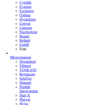
Cytolife
Evasion
Exclusive
Optima
Hyaluform
Genyal
Linerase
Nucleoform
Repart
Bellarti
Ejal40
Ещё
Мезотерапия
Dermaheal
Fillmed
TOSKANI
Revitacare
SelaTox
Skinasil
Peptide
Introlypolise
Hair-X
Pluryal
Иглы