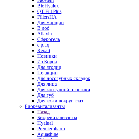
Facetem
BioHyalux
QT Fill Plus
FillersHA
Для морщин
В лоб
Aliaxin
Сферогель
e.p.t.q
Repart
Новинки
Из Кореи
Для ягодиц
По акции
Для носогубных складок
Для лица
Для контурной пластики
Для губ
Для кожи вокруг глаз
Биоревитализанты
Назад
Биоревитализанты
Hyalual
Premierpharm
Aquashine