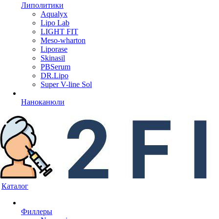
Липолитики
Aqualyx
Lipo Lab
LIGHT FIT
Meso-wharton
Liporase
Skinasil
PBSerum
DR.Lipo
Super V-line Sol
Наноканюли
Каталог
Филлеры