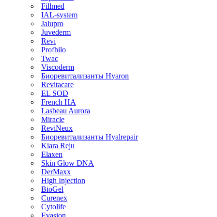
Fillmed
IAL-system
Jalupro
Juvederm
Revi
Profhilo
Twac
Viscoderm
Биоревитализанты Hyaron
Revitacare
EL SOD
French HA
Lasbeau Aurora
Miracle
ReviNeux
Биоревитализанты Hyalrepair
Kiara Reju
Elaxen
Skin Glow DNA
DerMaxx
High Injection
BioGel
Curenex
Cytolife
Evasion