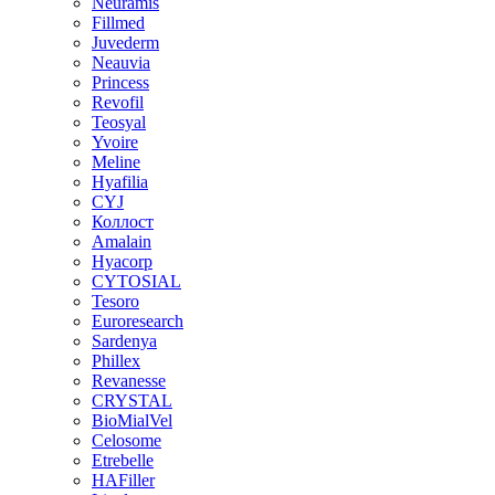
Neuramis
Fillmed
Juvederm
Neauvia
Princess
Revofil
Teosyal
Yvoire
Meline
Hyafilia
CYJ
Коллост
Amalain
Hyacorp
CYTOSIAL
Tesoro
Euroresearch
Sardenya
Phillex
Revanesse
CRYSTAL
BioMialVel
Celosome
Etrebelle
HAFiller