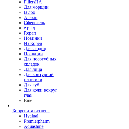
FillersHA
Для морщин
В лоб
Aliaxin
Сферогель
e.p.t.q
Repart
Новинки
Из Кореи
Для ягодиц
По акции
Для носогубных
складок
Для лица
Для контурной
пластики
Для губ
Для кожи вокруг
глаз
Ещё
Биоревитализанты
Hyalual
Premierpharm
Aquashine