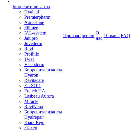
Биоревитализанты
Hyalual
Premierpharm
Aquashine
Fillmed
IAL-system
О
Производители
Отзывы
FAQ
Jalupro
нас
Juvederm
Revi
Profhilo
Twac
Viscoderm
Биоревитализанты
Hyaron
Revitacare
EL SOD
French HA
Lasbeau Aurora
Miracle
ReviNeux
Биоревитализанты
Hyalrepair
Kiara Reju
Elaxen