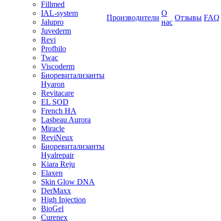
Fillmed
IAL-system
О
Производители
Отзывы
FAQ
Jalupro
нас
Juvederm
Revi
Profhilo
Twac
Viscoderm
Биоревитализанты
Hyaron
Revitacare
EL SOD
French HA
Lasbeau Aurora
Miracle
ReviNeux
Биоревитализанты
Hyalrepair
Kiara Reju
Elaxen
Skin Glow DNA
DerMaxx
High Injection
BioGel
Curenex