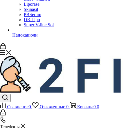
Liporase
Skinasil
PBSerum
DR.Lipo
Super V-line Sol
Наноканюли
Сравнение
0
Отложенные
0
Корзина
0
0
Телефоны