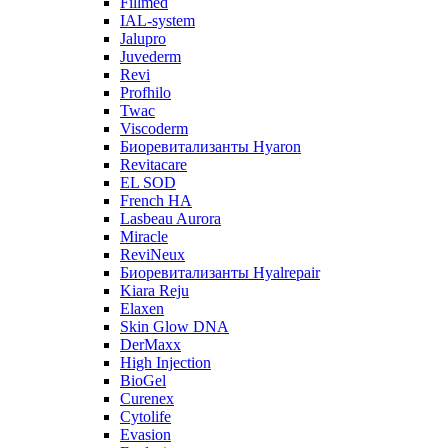
Fillmed
IAL-system
Jalupro
Juvederm
Revi
Profhilo
Twac
Viscoderm
Биоревитализанты Hyaron
Revitacare
EL SOD
French HA
Lasbeau Aurora
Miracle
ReviNeux
Биоревитализанты Hyalrepair
Kiara Reju
Elaxen
Skin Glow DNA
DerMaxx
High Injection
BioGel
Curenex
Cytolife
Evasion