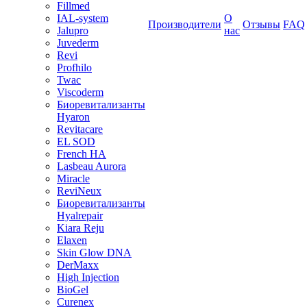
Fillmed
IAL-system
О
Производители
Отзывы
FAQ
Jalupro
нас
Juvederm
Revi
Profhilo
Twac
Viscoderm
Биоревитализанты
Hyaron
Revitacare
EL SOD
French HA
Lasbeau Aurora
Miracle
ReviNeux
Биоревитализанты
Hyalrepair
Kiara Reju
Elaxen
Skin Glow DNA
DerMaxx
High Injection
BioGel
Curenex