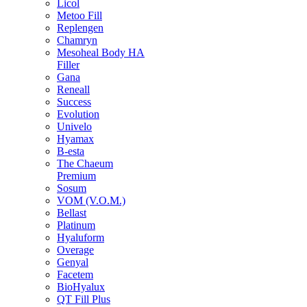
Licol
Metoo Fill
Replengen
Chamryn
Mesoheal Body HA
Filler
Gana
Reneall
Success
Evolution
Univelo
Hyamax
B-esta
The Chaeum
Premium
Sosum
VOM (V.O.M.)
Bellast
Platinum
Hyaluform
Overage
Genyal
Facetem
BioHyalux
QT Fill Plus