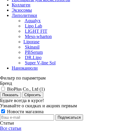
Коллаген
Экзосомы
Липолитики
Aqualyx
Lipo Lab
LIGHT FIT
Meso-wharton
Liporase
Skinasil
PBSerum
DR.Lipo
Super V-line Sol
Наноканюли
Фильтр по параметрам
Бренд
BioPlus Co., Ltd (
1
)
Сбросить
Будьте всегда в курсе!
Узнавайте о скидках и акциях первым
Новости магазина
Статьи
Все статьи