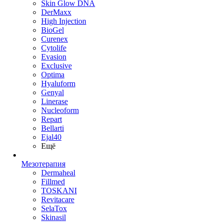
Skin Glow DNA
DerMaxx
High Injection
BioGel
Curenex
Cytolife
Evasion
Exclusive
Optima
Hyaluform
Genyal
Linerase
Nucleoform
Repart
Bellarti
Ejal40
Ещё
Мезотерапия
Dermaheal
Fillmed
TOSKANI
Revitacare
SelaTox
Skinasil