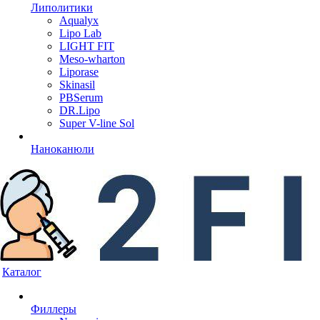
Липолитики
Aqualyx
Lipo Lab
LIGHT FIT
Meso-wharton
Liporase
Skinasil
PBSerum
DR.Lipo
Super V-line Sol
Наноканюли
Каталог
Филлеры