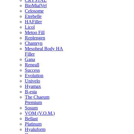
CRYSTAL
BioMialVel
Celosome
Etrebelle
HAFiller
Licol
Metoo Fill
Replengen
Chamryn
Mesoheal Body HA
Filler
Gana
Reneall
Success
Evolution
Univelo
Hyamax
B-esta
The Chaeum
Premium
Sosum
VOM (V.O.M.)
Bellast
Platinum
Hyaluform