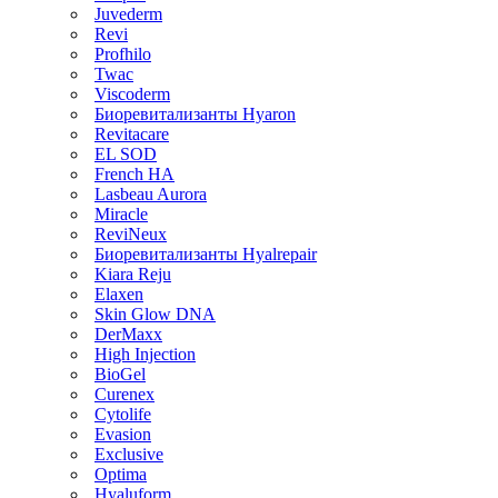
Juvederm
Revi
Profhilo
Twac
Viscoderm
Биоревитализанты Hyaron
Revitacare
EL SOD
French HA
Lasbeau Aurora
Miracle
ReviNeux
Биоревитализанты Hyalrepair
Kiara Reju
Elaxen
Skin Glow DNA
DerMaxx
High Injection
BioGel
Curenex
Cytolife
Evasion
Exclusive
Optima
Hyaluform