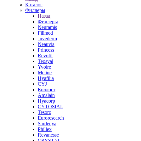
Каталог
Филлеры
Назад
Филлеры
Neuramis
Fillmed
Juvederm
Neauvia
Princess
Revofil
Teosyal
Yvoire
Meline
Hyafilia
CYJ
Коллост
Amalain
Hyacorp
CYTOSIAL
Tesoro
Euroresearch
Sardenya
Phillex
Revanesse
CRYSTAL