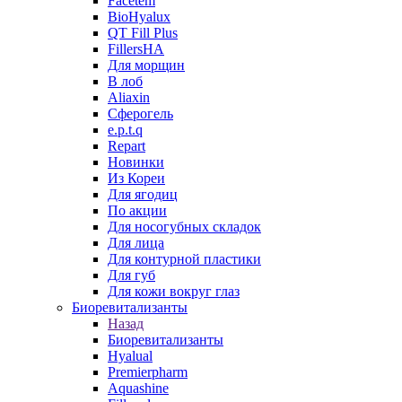
Facetem
BioHyalux
QT Fill Plus
FillersHA
Для морщин
В лоб
Aliaxin
Сферогель
e.p.t.q
Repart
Новинки
Из Кореи
Для ягодиц
По акции
Для носогубных складок
Для лица
Для контурной пластики
Для губ
Для кожи вокруг глаз
Биоревитализанты
Назад
Биоревитализанты
Hyalual
Premierpharm
Aquashine