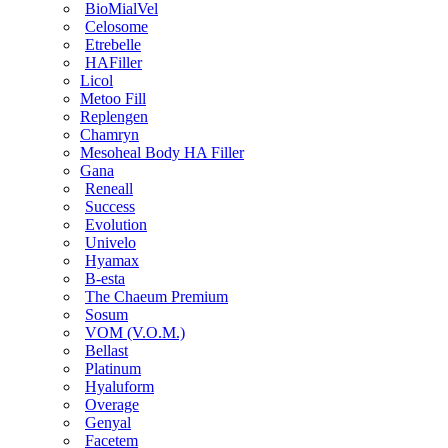
BioMialVel
Celosome
Etrebelle
HAFiller
Licol
Metoo Fill
Replengen
Chamryn
Mesoheal Body HA Filler
Gana
Reneall
Success
Evolution
Univelo
Hyamax
B-esta
The Chaeum Premium
Sosum
VOM (V.O.M.)
Bellast
Platinum
Hyaluform
Overage
Genyal
Facetem