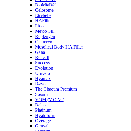
BioMialVel
Celosome
Etrebelle
HAFiller
Licol
Metoo Fill
Replengen
Chamryn
Mesoheal Body HA Filler
Gana
Reneall
Success
Evolution
Univelo
Hyamax
B-esta
The Chaeum Premium
Sosum
VOM (V.O.M.)
Bellast
Platinum
Hyaluform
Overage
Genyal