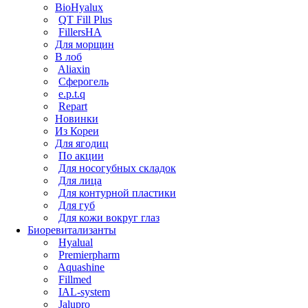
BioHyalux
QT Fill Plus
FillersHA
Для морщин
В лоб
Aliaxin
Сферогель
e.p.t.q
Repart
Новинки
Из Кореи
Для ягодиц
По акции
Для носогубных складок
Для лица
Для контурной пластики
Для губ
Для кожи вокруг глаз
Биоревитализанты
Hyalual
Premierpharm
Aquashine
Fillmed
IAL-system
Jalupro