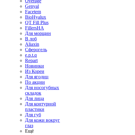
Overage
Genyal
Facetem
BioHyalux
QT Fill Plus
FillersHA
Для морщин
В лоб
Aliaxin
Сферогель
e.p.t.q
Repart
Новинки
Из Кореи
Для ягодиц
По акции
Для носогубных
складок
Для лица
Для контурной
пластики
Для губ
Для кожи вокруг
глаз
Ещё