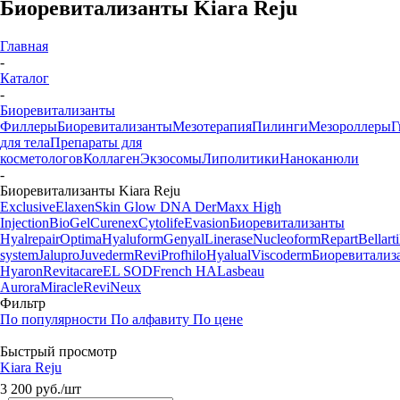
Биоревитализанты Kiara Reju
Главная
-
Каталог
-
Биоревитализанты
Филлеры
Биоревитализанты
Мезотерапия
Пилинги
Мезороллеры
Г
для тела
Препараты для
косметологов
Коллаген
Экзосомы
Липолитики
Наноканюли
-
Биоревитализанты Kiara Reju
Exclusive
Elaxen
Skin Glow DNA
DerMaxx
High
Injection
BioGel
Curenex
Cytolife
Evasion
Биоревитализанты
Hyalrepair
Optima
Hyaluform
Genyal
Linerase
Nucleoform
Repart
Bellarti
system
Jalupro
Juvederm
Revi
Profhilo
Hyalual
Viscoderm
Биоревитализ
Hyaron
Revitacare
EL SOD
French HA
Lasbeau
Aurora
Miracle
ReviNeux
Фильтр
По популярности
По алфавиту
По цене
Быстрый просмотр
Kiara Reju
3 200
руб.
/шт