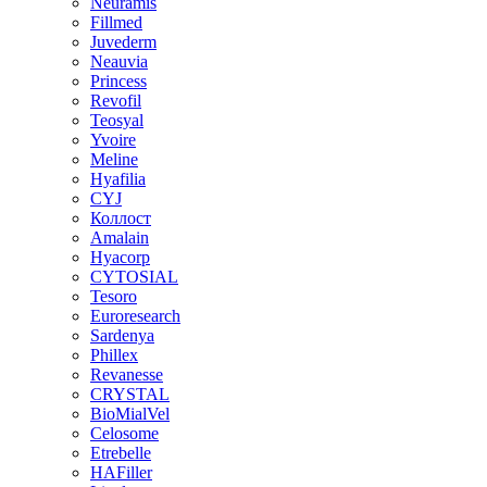
Neuramis
Fillmed
Juvederm
Neauvia
Princess
Revofil
Teosyal
Yvoire
Meline
Hyafilia
CYJ
Коллост
Amalain
Hyacorp
CYTOSIAL
Tesoro
Euroresearch
Sardenya
Phillex
Revanesse
CRYSTAL
BioMialVel
Celosome
Etrebelle
HAFiller