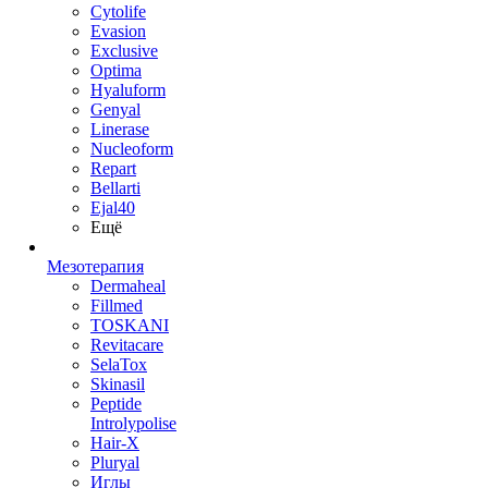
Cytolife
Evasion
Exclusive
Optima
Hyaluform
Genyal
Linerase
Nucleoform
Repart
Bellarti
Ejal40
Ещё
Мезотерапия
Dermaheal
Fillmed
TOSKANI
Revitacare
SelaTox
Skinasil
Peptide
Introlypolise
Hair-X
Pluryal
Иглы