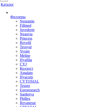
Каталог
Филлеры
Neuramis
Fillmed
Juvederm
Neauvia
Princess
Revofil
Teosyal
Yvoire
Meline
Hyafilia
CYJ
Коллост
Amalain
Hyacorp
CYTOSIAL
Tesoro
Euroresearch
Sardenya
Phillex
Revanesse