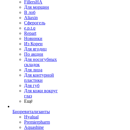
FillersHA
Для морщин
В лоб
Aliaxin
Сферогель
e.p.t.q
Repart
Новинки
Из Кореи
Для ягодиц
По акции
Для носогубных
складок
Для лица
Для контурной
пластики
Для губ
Для кожи вокруг
глаз
Ещё
Биоревитализанты
Hyalual
Premierpharm
Aquashine