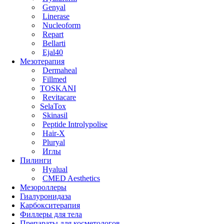
Genyal
Linerase
Nucleoform
Repart
Bellarti
Ejal40
Мезотерапия
Dermaheal
Fillmed
TOSKANI
Revitacare
SelaTox
Skinasil
Peptide Introlypolise
Hair-X
Pluryal
Иглы
Пилинги
Hyalual
CMED Aesthetics
Мезороллеры
Гиалуронидаза
Карбокситерапия
Филлеры для тела
Препараты для косметологов