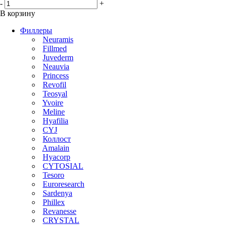
-
+
В корзину
Филлеры
Neuramis
Fillmed
Juvederm
Neauvia
Princess
Revofil
Teosyal
Yvoire
Meline
Hyafilia
CYJ
Коллост
Amalain
Hyacorp
CYTOSIAL
Tesoro
Euroresearch
Sardenya
Phillex
Revanesse
CRYSTAL