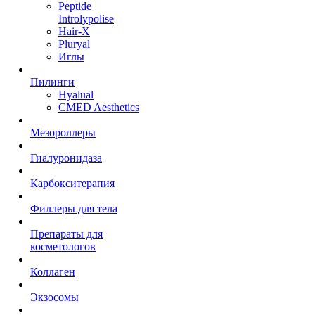
Peptide
Introlypolise
Hair-X
Pluryal
Иглы
Пилинги
Hyalual
CMED Aesthetics
Мезороллеры
Гиалуронидаза
Карбокситерапия
Филлеры для тела
Препараты для
косметологов
Коллаген
Экзосомы