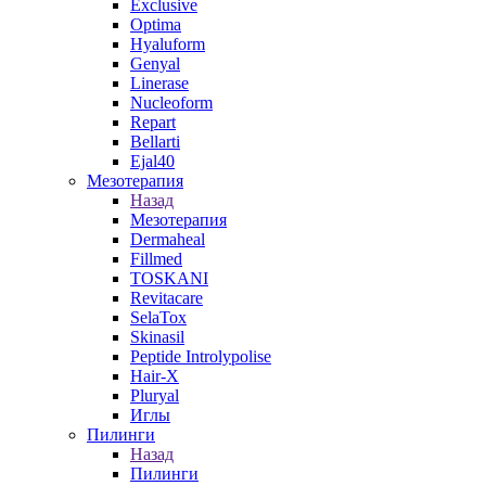
Exclusive
Optima
Hyaluform
Genyal
Linerase
Nucleoform
Repart
Bellarti
Ejal40
Мезотерапия
Назад
Мезотерапия
Dermaheal
Fillmed
TOSKANI
Revitacare
SelaTox
Skinasil
Peptide Introlypolise
Hair-X
Pluryal
Иглы
Пилинги
Назад
Пилинги