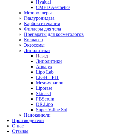
Hyalual
CMED Aesthetics
Мезороллеры
Гиалуронидаза
Карбокситерапия
Филлеры для тела
Препараты для косметологов
Коллаген
Экзосомы
Липолитики
Назад
Липолитики
Aqualyx
Lipo Lab
LIGHT FIT
Meso-wharton
Liporase
Skinasil
PBSerum
DR.Lipo
Super V-line Sol
Наноканюли
Производители
О нас
Отзывы