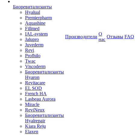
Биоревитализанты
Hyalual
Premierpharm
Aquashine
Fillmed
IAL-system
О
Производители
Отзывы
FAQ
Jalupro
нас
Juvederm
Revi
Profhilo
Twac
Viscoderm
Биоревитализанты
Hyaron
Revitacare
EL SOD
French HA
Lasbeau Aurora
Miracle
ReviNeux
Биоревитализанты
Hyalrepair
Kiara Reju
Elaxen