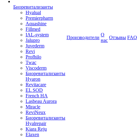
Биоревитализанты
Hyalual
Premierpharm
Aquashine
Fillmed
IAL-system
О
Производители
Отзывы
FAQ
Jalupro
нас
Juvederm
Revi
Profhilo
Twac
Viscoderm
Биоревитализанты
Hyaron
Revitacare
EL SOD
French HA
Lasbeau Aurora
Miracle
ReviNeux
Биоревитализанты
Hyalrepair
Kiara Reju
Elaxen