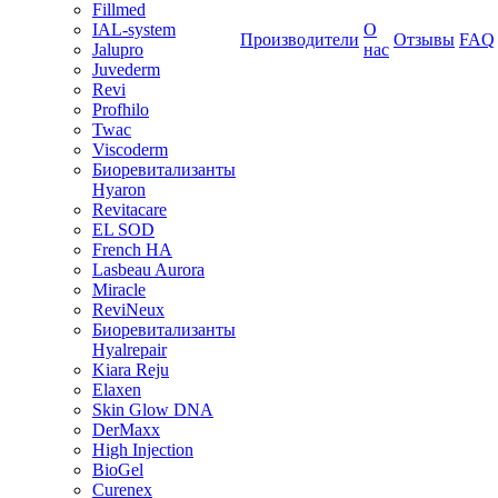
Fillmed
IAL-system
О
Производители
Отзывы
FAQ
Jalupro
нас
Juvederm
Revi
Profhilo
Twac
Viscoderm
Биоревитализанты
Hyaron
Revitacare
EL SOD
French HA
Lasbeau Aurora
Miracle
ReviNeux
Биоревитализанты
Hyalrepair
Kiara Reju
Elaxen
Skin Glow DNA
DerMaxx
High Injection
BioGel
Curenex