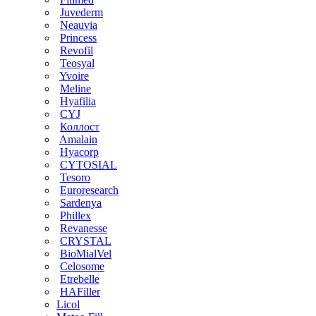
Juvederm
Neauvia
Princess
Revofil
Teosyal
Yvoire
Meline
Hyafilia
CYJ
Коллост
Amalain
Hyacorp
CYTOSIAL
Tesoro
Euroresearch
Sardenya
Phillex
Revanesse
CRYSTAL
BioMialVel
Celosome
Etrebelle
HAFiller
Licol