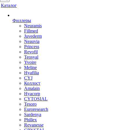
Каталог
Филлеры
Neuramis
Fillmed
Juvederm
Neauvia
Princess
Revofil
Teosyal
Yvoire
Meline
Hyafilia
CYJ
Коллост
Amalain
Hyacorp
CYTOSIAL
Tesoro
Euroresearch
Sardenya
Phillex
Revanesse