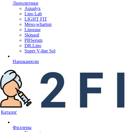
Липолитики
Aqualyx
Lipo Lab
LIGHT FIT
Meso-wharton
Liporase
Skinasil
PBSerum
DR.Lipo
Super V-line Sol
Наноканюли
Каталог
Филлеры