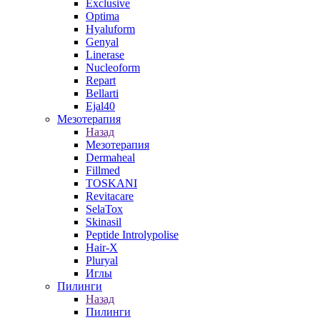
Exclusive
Optima
Hyaluform
Genyal
Linerase
Nucleoform
Repart
Bellarti
Ejal40
Мезотерапия
Назад
Мезотерапия
Dermaheal
Fillmed
TOSKANI
Revitacare
SelaTox
Skinasil
Peptide Introlypolise
Hair-X
Pluryal
Иглы
Пилинги
Назад
Пилинги