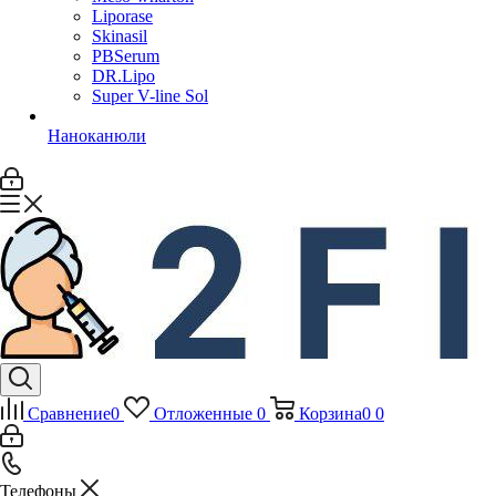
Liporase
Skinasil
PBSerum
DR.Lipo
Super V-line Sol
Наноканюли
Сравнение
0
Отложенные
0
Корзина
0
0
Телефоны