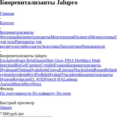
Биоревитализанты Jalupro
Главная
-
Каталог
-
Биоревитализанты
Филлеры
Биоревитализанты
Мезотерапия
Пилинги
Мезороллеры
Г
для тела
Препараты для
косметологов
Коллаген
Экзосомы
Липолитики
Наноканюли
-
Биоревитализанты Jalupro
Exclusive
Kiara Reju
Elaxen
Skin Glow DNA
DerMaxx
High
Injection
BioGel
Curenex
Cytolife
Evasion
Биоревитализанты
Hyalrepair
Optima
Hyaluform
Genyal
Linerase
Nucleoform
Repart
Bellarti
system
Juvederm
Revi
Profhilo
Hyalual
Viscoderm
Биоревитализанты
Hyaron
Revitacare
EL SOD
French HA
Lasbeau
Aurora
Miracle
ReviNeux
Фильтр
По популярности
По алфавиту
По цене
Быстрый просмотр
Jalupro
7 800
руб.
/шт