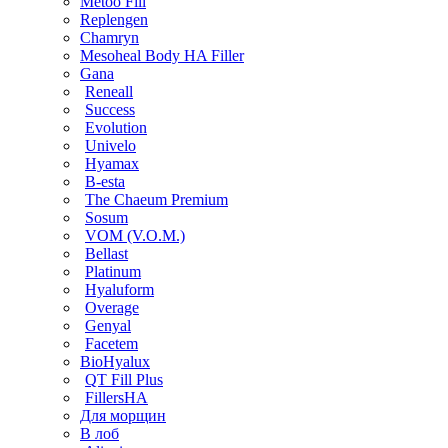
Metoo Fill
Replengen
Chamryn
Mesoheal Body HA Filler
Gana
Reneall
Success
Evolution
Univelo
Hyamax
B-esta
The Chaeum Premium
Sosum
VOM (V.O.M.)
Bellast
Platinum
Hyaluform
Overage
Genyal
Facetem
BioHyalux
QT Fill Plus
FillersHA
Для морщин
В лоб