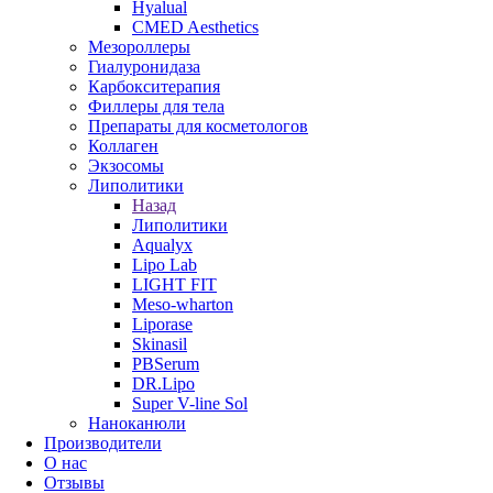
Hyalual
CMED Aesthetics
Мезороллеры
Гиалуронидаза
Карбокситерапия
Филлеры для тела
Препараты для косметологов
Коллаген
Экзосомы
Липолитики
Назад
Липолитики
Aqualyx
Lipo Lab
LIGHT FIT
Meso-wharton
Liporase
Skinasil
PBSerum
DR.Lipo
Super V-line Sol
Наноканюли
Производители
О нас
Отзывы