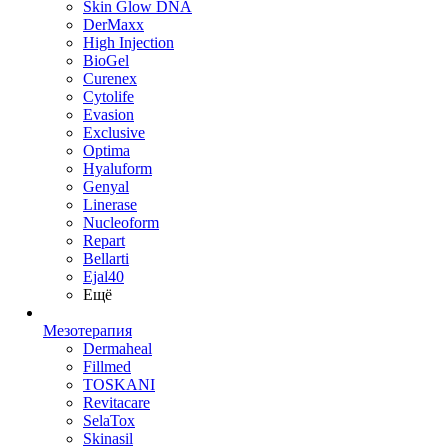
Skin Glow DNA
DerMaxx
High Injection
BioGel
Curenex
Cytolife
Evasion
Exclusive
Optima
Hyaluform
Genyal
Linerase
Nucleoform
Repart
Bellarti
Ejal40
Ещё
Мезотерапия
Dermaheal
Fillmed
TOSKANI
Revitacare
SelaTox
Skinasil