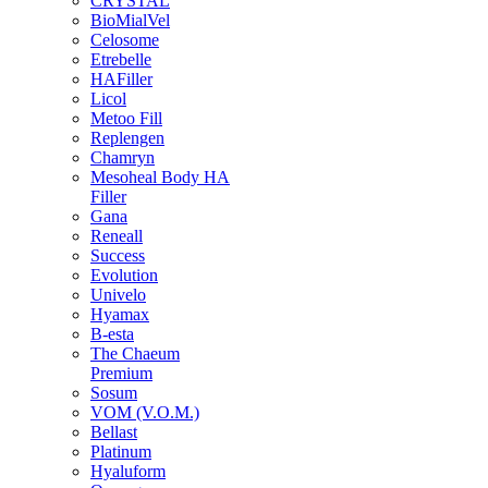
CRYSTAL
BioMialVel
Celosome
Etrebelle
HAFiller
Licol
Metoo Fill
Replengen
Chamryn
Mesoheal Body HA
Filler
Gana
Reneall
Success
Evolution
Univelo
Hyamax
B-esta
The Chaeum
Premium
Sosum
VOM (V.O.M.)
Bellast
Platinum
Hyaluform