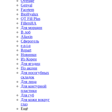
Overage
Genyal
Facetem
BioHyalux
QT Fill Plus
FillersHA
Для морщин
В лоб
Aliaxin
Сферогель
e.p.t.q
Repart
Новинки
Из Кореи
Для ягодиц
По акции
Для носогубных
складок
Для лица
Для контурной
пластики
Для губ
Для кожи вокруг
глаз
Ещё