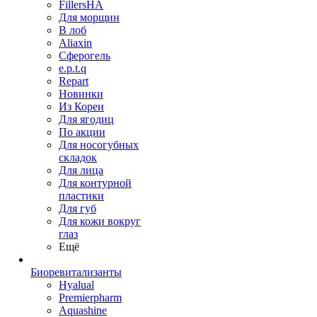
FillersHA
Для морщин
В лоб
Aliaxin
Сферогель
e.p.t.q
Repart
Новинки
Из Кореи
Для ягодиц
По акции
Для носогубных
складок
Для лица
Для контурной
пластики
Для губ
Для кожи вокруг
глаз
Ещё
Биоревитализанты
Hyalual
Premierpharm
Aquashine