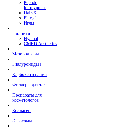
Peptide
Introlypolise
Hair-X
Pluryal
Иглы
Пилинги
Hyalual
CMED Aesthetics
Мезороллеры
Гиалуронидаза
Карбокситерапия
Филлеры для тела
Препараты для
косметологов
Коллаген
Экзосомы