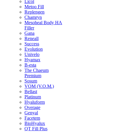
Licol
Metoo Fill
Replengen
Chamryn
Mesoheal Body HA
Filler
Gana
Reneall
Success
Evolution
Univelo
Hyamax
B-esta
The Chaeum
Premium
Sosum
VOM (V.O.M.)
Bellast
Platinum
Hyaluform
Overage
Genyal
Facetem
BioHyalux
QT Fill Plus