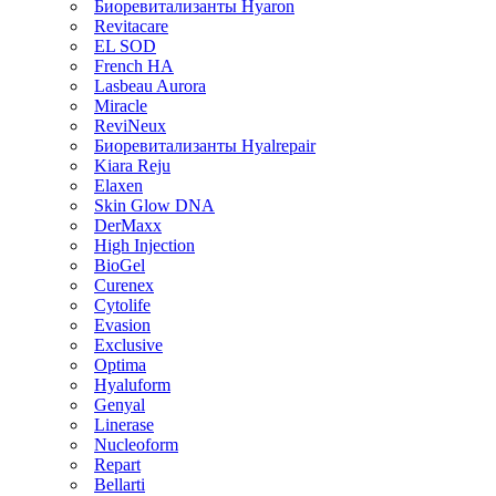
Биоревитализанты Hyaron
Revitacare
EL SOD
French HA
Lasbeau Aurora
Miracle
ReviNeux
Биоревитализанты Hyalrepair
Kiara Reju
Elaxen
Skin Glow DNA
DerMaxx
High Injection
BioGel
Curenex
Cytolife
Evasion
Exclusive
Optima
Hyaluform
Genyal
Linerase
Nucleoform
Repart
Bellarti