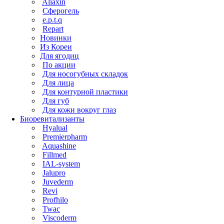
Aliaxin
Сферогель
e.p.t.q
Repart
Новинки
Из Кореи
Для ягодиц
По акции
Для носогубных складок
Для лица
Для контурной пластики
Для губ
Для кожи вокруг глаз
Биоревитализанты
Hyalual
Premierpharm
Aquashine
Fillmed
IAL-system
Jalupro
Juvederm
Revi
Profhilo
Twac
Viscoderm