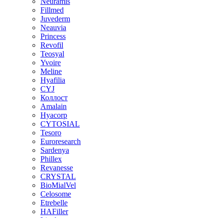
Neuramis
Fillmed
Juvederm
Neauvia
Princess
Revofil
Teosyal
Yvoire
Meline
Hyafilia
CYJ
Коллост
Amalain
Hyacorp
CYTOSIAL
Tesoro
Euroresearch
Sardenya
Phillex
Revanesse
CRYSTAL
BioMialVel
Celosome
Etrebelle
HAFiller