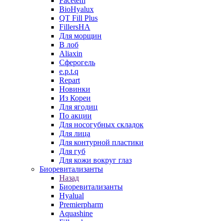
Facetem
BioHyalux
QT Fill Plus
FillersHA
Для морщин
В лоб
Aliaxin
Сферогель
e.p.t.q
Repart
Новинки
Из Кореи
Для ягодиц
По акции
Для носогубных складок
Для лица
Для контурной пластики
Для губ
Для кожи вокруг глаз
Биоревитализанты
Назад
Биоревитализанты
Hyalual
Premierpharm
Aquashine