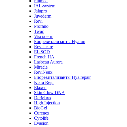
Fillmed
IAL-system
Jalupro
Juvederm
Revi
Profhilo
Twac
Viscoderm
Биоревитализанты Hyaron
Revitacare
EL SOD
French HA
Lasbeau Aurora
Miracle
ReviNeux
Биоревитализанты Hyalrepair
Kiara Reju
Elaxen
Skin Glow DNA
DerMaxx
High Injection
BioGel
Curenex
Cytolife
Evasion