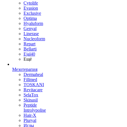
Cytolife
Evasion
Exclusive
Optima
Hyaluform
Genyal
Linerase
Nucleoform
Repart
Bellarti
Ejal40
Ещё
Мезотерапия
Dermaheal
Fillmed
TOSKANI
Revitacare
SelaTox
Skinasil
Peptide
Introlypolise
Hair-X
Pluryal
Иглы