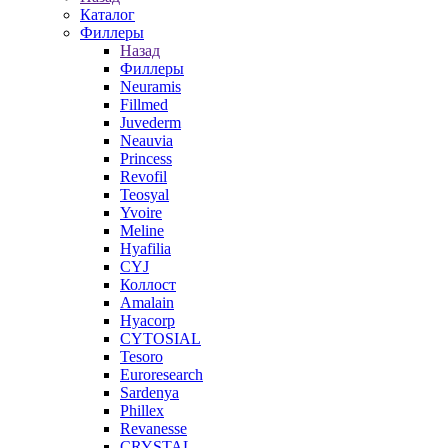
Каталог
Филлеры
Назад
Филлеры
Neuramis
Fillmed
Juvederm
Neauvia
Princess
Revofil
Teosyal
Yvoire
Meline
Hyafilia
CYJ
Коллост
Amalain
Hyacorp
CYTOSIAL
Tesoro
Euroresearch
Sardenya
Phillex
Revanesse
CRYSTAL