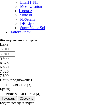
LIGHT FIT
Meso-wharton
Liporase
Skinasil
PBSerum
DR.Lipo
Super V-line Sol
Наноканюли
Фильтр по параметрам
Цена
5 900
6 375
6 850
7 325
7 800
Наши предложения
Популярные (
3
)
Бренд
Professional Derma (
4
)
Сбросить
Будьте всегда в курсе!