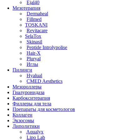
Ejal40
Мезотерапия
Dermaheal
Fillmed
TOSKANI
Revitacare
SelaTox
Skinasil
Peptide Introlypolise
Hair-X
Pluryal
Иглы
Пилинги
Hyalual
CMED Aesthetics
Мезороллеры
Гиалуронидаза
Карбокситерапия
Филлеры для тела
Препараты для косметологов
Коллаген
Экзосомы
Липолитики
Aqualyx
Lipo Lab