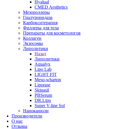
Hyalual
CMED Aesthetics
Мезороллеры
Гиалуронидаза
Карбокситерапия
Филлеры для тела
Препараты для косметологов
Коллаген
Экзосомы
Липолитики
Назад
Липолитики
Aqualyx
Lipo Lab
LIGHT FIT
Meso-wharton
Liporase
Skinasil
PBSerum
DR.Lipo
Super V-line Sol
Наноканюли
Производители
О нас
Отзывы