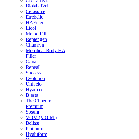
CRYSTAL
BioMialVel
Celosome
Etrebelle
HAFiller
Licol
Metoo Fill
Replengen
Chamryn
Mesoheal Body HA
Filler
Gana
Reneall
Success
Evolution
Univelo
Hyamax
B-esta
The Chaeum
Premium
Sosum
VOM (V.O.M.)
Bellast
Platinum
Hyaluform