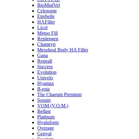
BioMialVel
Celosome
Etrebelle
HAFiller
Licol
Metoo Fill
Replengen
Chamryn
Mesoheal Body HA Filler
Gana
Reneall
Success
Evolution
Univelo
Hyamax
B-esta
The Chaeum Premium
Sosum
VOM (V.O.M.)
Bellast
Platinum
Hyaluform
Overage
Genyal