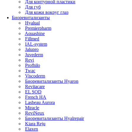
Для контурной пластики
Для губ
Для кожи вокруг глаз
Биоревитализанты
Hyalual
Premierpharm
Aquashine
Fillmed
IAL-system
Jalupro
Juvederm
Revi
Profhilo
Twac
Viscoderm
Биоревитализанты Hyaron
Revitacare
EL SOD
French HA
Lasbeau Aurora
Miracle
ReviNeux
Биоревитализанты Hyalrepair
Kiara Reju
Elaxen