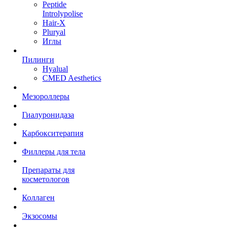
Peptide
Introlypolise
Hair-X
Pluryal
Иглы
Пилинги
Hyalual
CMED Aesthetics
Мезороллеры
Гиалуронидаза
Карбокситерапия
Филлеры для тела
Препараты для
косметологов
Коллаген
Экзосомы