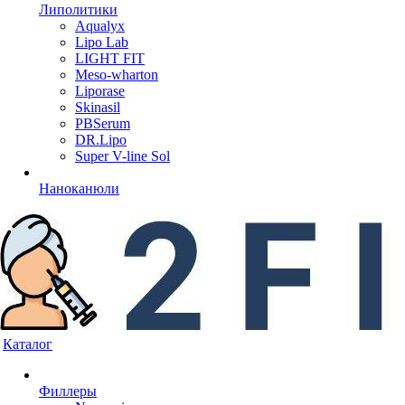
Липолитики
Aqualyx
Lipo Lab
LIGHT FIT
Meso-wharton
Liporase
Skinasil
PBSerum
DR.Lipo
Super V-line Sol
Наноканюли
Каталог
Филлеры