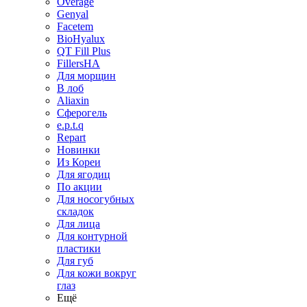
Overage
Genyal
Facetem
BioHyalux
QT Fill Plus
FillersHA
Для морщин
В лоб
Aliaxin
Сферогель
e.p.t.q
Repart
Новинки
Из Кореи
Для ягодиц
По акции
Для носогубных
складок
Для лица
Для контурной
пластики
Для губ
Для кожи вокруг
глаз
Ещё