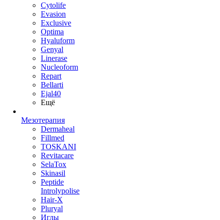
Cytolife
Evasion
Exclusive
Optima
Hyaluform
Genyal
Linerase
Nucleoform
Repart
Bellarti
Ejal40
Ещё
Мезотерапия
Dermaheal
Fillmed
TOSKANI
Revitacare
SelaTox
Skinasil
Peptide
Introlypolise
Hair-X
Pluryal
Иглы