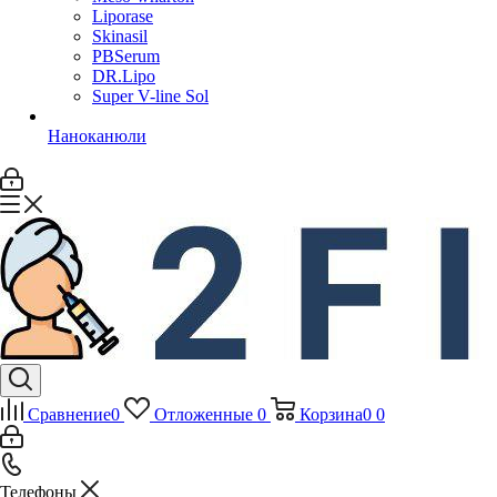
Liporase
Skinasil
PBSerum
DR.Lipo
Super V-line Sol
Наноканюли
Сравнение
0
Отложенные
0
Корзина
0
0
Телефоны