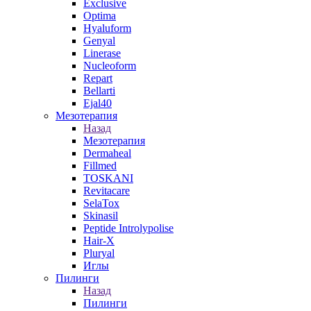
Exclusive
Optima
Hyaluform
Genyal
Linerase
Nucleoform
Repart
Bellarti
Ejal40
Мезотерапия
Назад
Мезотерапия
Dermaheal
Fillmed
TOSKANI
Revitacare
SelaTox
Skinasil
Peptide Introlypolise
Hair-X
Pluryal
Иглы
Пилинги
Назад
Пилинги