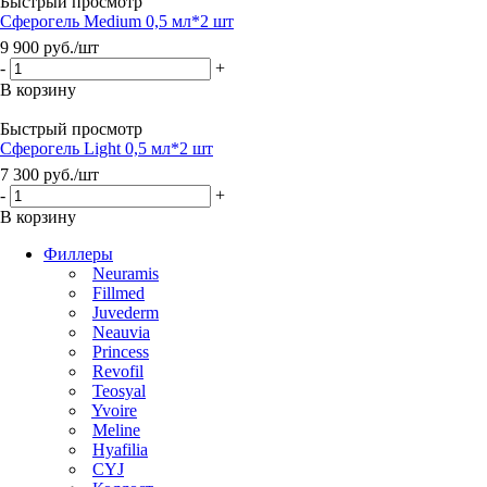
Быстрый просмотр
Сферогель Medium 0,5 мл*2 шт
9 900
руб.
/шт
-
+
В корзину
Быстрый просмотр
Сферогель Light 0,5 мл*2 шт
7 300
руб.
/шт
-
+
В корзину
Филлеры
Neuramis
Fillmed
Juvederm
Neauvia
Princess
Revofil
Teosyal
Yvoire
Meline
Hyafilia
CYJ