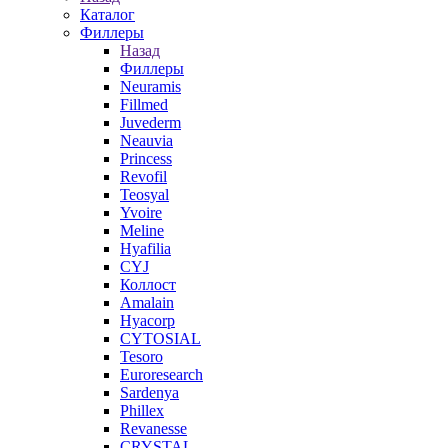
Каталог
Филлеры
Назад
Филлеры
Neuramis
Fillmed
Juvederm
Neauvia
Princess
Revofil
Teosyal
Yvoire
Meline
Hyafilia
CYJ
Коллост
Amalain
Hyacorp
CYTOSIAL
Tesoro
Euroresearch
Sardenya
Phillex
Revanesse
CRYSTAL