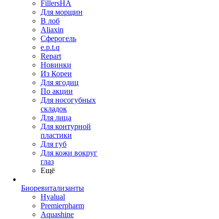
FillersHA
Для морщин
В лоб
Aliaxin
Сферогель
e.p.t.q
Repart
Новинки
Из Кореи
Для ягодиц
По акции
Для носогубных
складок
Для лица
Для контурной
пластики
Для губ
Для кожи вокруг
глаз
Ещё
Биоревитализанты
Hyalual
Premierpharm
Aquashine