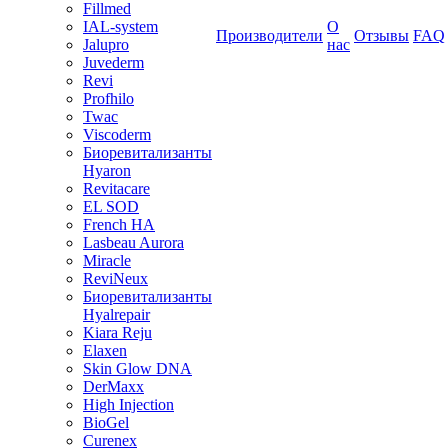
Fillmed
IAL-system
О
Производители
Отзывы
FAQ
Jalupro
нас
Juvederm
Revi
Profhilo
Twac
Viscoderm
Биоревитализанты
Hyaron
Revitacare
EL SOD
French HA
Lasbeau Aurora
Miracle
ReviNeux
Биоревитализанты
Hyalrepair
Kiara Reju
Elaxen
Skin Glow DNA
DerMaxx
High Injection
BioGel
Curenex