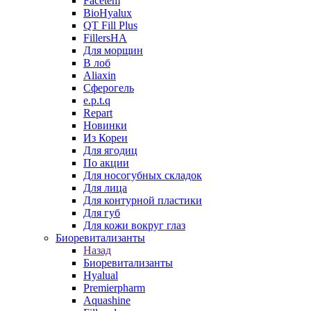
Facetem
BioHyalux
QT Fill Plus
FillersHA
Для морщин
В лоб
Aliaxin
Сферогель
e.p.t.q
Repart
Новинки
Из Кореи
Для ягодиц
По акции
Для носогубных складок
Для лица
Для контурной пластики
Для губ
Для кожи вокруг глаз
Биоревитализанты
Назад
Биоревитализанты
Hyalual
Premierpharm
Aquashine