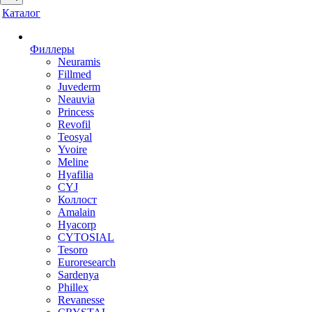
Каталог
Филлеры
Neuramis
Fillmed
Juvederm
Neauvia
Princess
Revofil
Teosyal
Yvoire
Meline
Hyafilia
CYJ
Коллост
Amalain
Hyacorp
CYTOSIAL
Tesoro
Euroresearch
Sardenya
Phillex
Revanesse