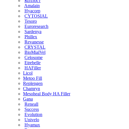
Коллост
Amalain
Hyacorp
CYTOSIAL
Tesoro
Euroresearch
Sardenya
Phillex
Revanesse
CRYSTAL
BioMialVel
Celosome
Etrebelle
HAFiller
Licol
Metoo Fill
Replengen
Chamryn
Mesoheal Body HA Filler
Gana
Reneall
Success
Evolution
Univelo
Hyamax