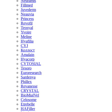
Neuramis
Fillmed
Juvederm
Neauvia
Princess
Revofil
Teosyal
Yvoire
Meline
Hyafilia
CYJ
Коллост
Amalain
Hyacorp
CYTOSIAL
Tesoro
Euroresearch
Sardenya
Phillex
Revanesse
CRYSTAL
BioMialVel
Celosome
Etrebelle
HAFiller