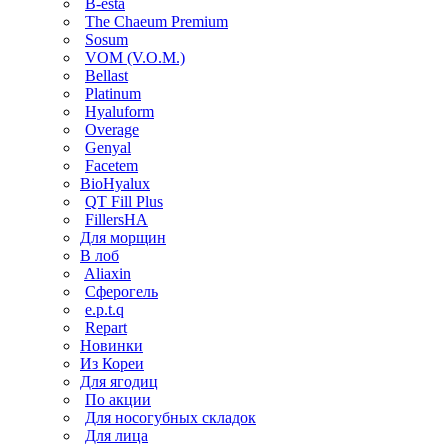
B-esta
The Chaeum Premium
Sosum
VOM (V.O.M.)
Bellast
Platinum
Hyaluform
Overage
Genyal
Facetem
BioHyalux
QT Fill Plus
FillersHA
Для морщин
В лоб
Aliaxin
Сферогель
e.p.t.q
Repart
Новинки
Из Кореи
Для ягодиц
По акции
Для носогубных складок
Для лица