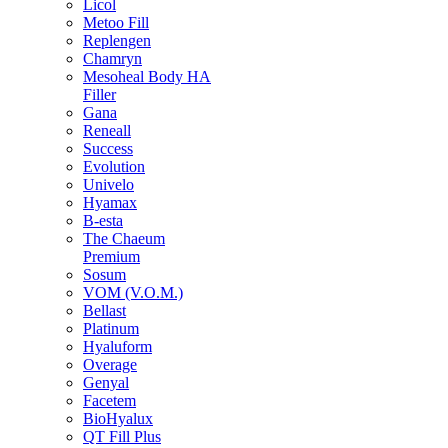
Licol
Metoo Fill
Replengen
Chamryn
Mesoheal Body HA
Filler
Gana
Reneall
Success
Evolution
Univelo
Hyamax
B-esta
The Chaeum
Premium
Sosum
VOM (V.O.M.)
Bellast
Platinum
Hyaluform
Overage
Genyal
Facetem
BioHyalux
QT Fill Plus