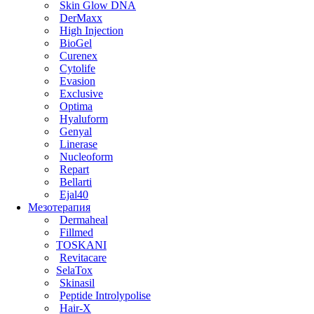
Skin Glow DNA
DerMaxx
High Injection
BioGel
Curenex
Cytolife
Evasion
Exclusive
Optima
Hyaluform
Genyal
Linerase
Nucleoform
Repart
Bellarti
Ejal40
Мезотерапия
Dermaheal
Fillmed
TOSKANI
Revitacare
SelaTox
Skinasil
Peptide Introlypolise
Hair-X