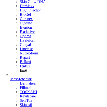
Skin Glow DNA
DerMaxx
High Injection
BioGel
Curenex
Cytolife
Evasion
Exclusive
Optima
Hyaluform
Genyal
Linerase
Nucleoform
Repart
Bellarti
Ejal40
Ещё
Мезотерапия
Dermaheal
Fillmed
TOSKANI
Revitacare
SelaTox
Skinasil