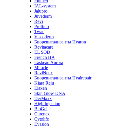
Fillmed
IAL-system
Jalupro
Juvederm
Revi
Profhilo
Twac
Viscoderm
Биоревитализанты Hyaron
Revitacare
EL SOD
French HA
Lasbeau Aurora
Miracle
ReviNeux
Биоревитализанты Hyalrepair
Kiara Reju
Elaxen
Skin Glow DNA
DerMaxx
High Injection
BioGel
Curenex
Cytolife
Evasion