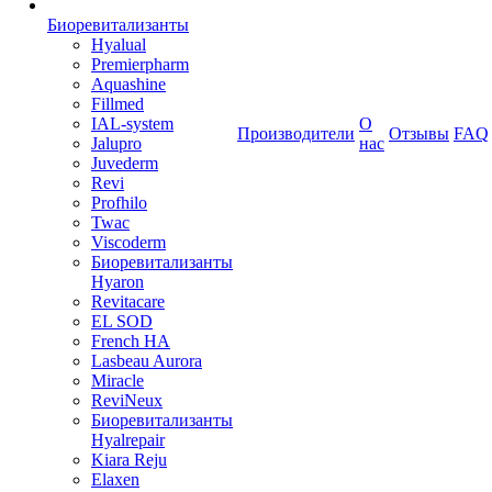
Биоревитализанты
Hyalual
Premierpharm
Aquashine
Fillmed
IAL-system
О
Производители
Отзывы
FAQ
Jalupro
нас
Juvederm
Revi
Profhilo
Twac
Viscoderm
Биоревитализанты
Hyaron
Revitacare
EL SOD
French HA
Lasbeau Aurora
Miracle
ReviNeux
Биоревитализанты
Hyalrepair
Kiara Reju
Elaxen