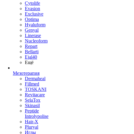
Cytolife
Evasion
Exclusive
Optima
Hyaluform
Genyal
Linerase
Nucleoform
Repart
Bellarti
Ejal40
Ещё
Мезотерапия
Dermaheal
Fillmed
TOSKANI
Revitacare
SelaTox
Skinasil
Peptide
Introlypolise
Hair-X
Pluryal
Иглы