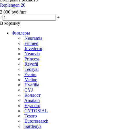
Replengen 20
2 000
руб.
/шт
-
+
В корзину
Филлеры
Neuramis
Fillmed
Juvederm
Neauvia
Princess
Revofil
Teosyal
Yvoire
Meline
Hyafilia
CYJ
Коллост
Amalain
Hyacorp
CYTOSIAL
Tesoro
Euroresearch
Sardenya