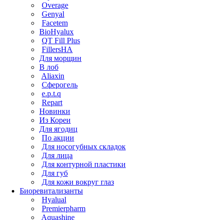
Overage
Genyal
Facetem
BioHyalux
QT Fill Plus
FillersHA
Для морщин
В лоб
Aliaxin
Сферогель
e.p.t.q
Repart
Новинки
Из Кореи
Для ягодиц
По акции
Для носогубных складок
Для лица
Для контурной пластики
Для губ
Для кожи вокруг глаз
Биоревитализанты
Hyalual
Premierpharm
Aquashine