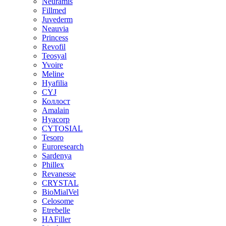
Neuramis
Fillmed
Juvederm
Neauvia
Princess
Revofil
Teosyal
Yvoire
Meline
Hyafilia
CYJ
Коллост
Amalain
Hyacorp
CYTOSIAL
Tesoro
Euroresearch
Sardenya
Phillex
Revanesse
CRYSTAL
BioMialVel
Celosome
Etrebelle
HAFiller