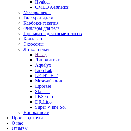
Hyalual
CMED Aesthetics
Мезороллеры
Гиалуронидаза
Карбокситерапия
Филлеры для тела
Препараты для косметологов
Коллаген
Экзосомы
Липолитики
Назад
Липолитики
Aqualyx
Lipo Lab
LIGHT FIT
Meso-wharton
Liporase
Skinasil
PBSerum
DR.Lipo
Super V-line Sol
Наноканюли
Производители
О нас
Отзывы