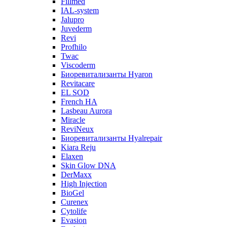
Fillmed
IAL-system
Jalupro
Juvederm
Revi
Profhilo
Twac
Viscoderm
Биоревитализанты Hyaron
Revitacare
EL SOD
French HA
Lasbeau Aurora
Miracle
ReviNeux
Биоревитализанты Hyalrepair
Kiara Reju
Elaxen
Skin Glow DNA
DerMaxx
High Injection
BioGel
Curenex
Cytolife
Evasion