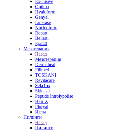
Exclusive
Optima
Hyaluform
Genyal
Linerase
Nucleoform
Repart
Bellarti
Ejal40
Мезотерапия
Назад
Мезотерапия
Dermaheal
Fillmed
TOSKANI
Revitacare
SelaTox
Skinasil
Peptide Introlypolise
Hair-X
Pluryal
Иглы
Пилинги
Назад
Пилинги