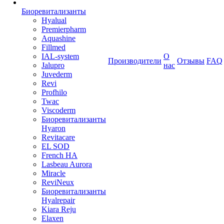
Биоревитализанты
Hyalual
Premierpharm
Aquashine
Fillmed
IAL-system
О
Производители
Отзывы
FAQ
Jalupro
нас
Juvederm
Revi
Profhilo
Twac
Viscoderm
Биоревитализанты
Hyaron
Revitacare
EL SOD
French HA
Lasbeau Aurora
Miracle
ReviNeux
Биоревитализанты
Hyalrepair
Kiara Reju
Elaxen