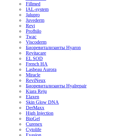
Fillmed
IAL-system
Jalupro
Juvederm
Revi
Profhilo
Twac
Viscoderm
Биоревитализанты Hyaron
Revitacare
EL SOD
French HA
Lasbeau Aurora
Miracle
ReviNeux
Биоревитализанты Hyalrepair
Kiara Reju
Elaxen
Skin Glow DNA
DerMaxx
High Injection
BioGel
Curenex
Cytolife
Evasion