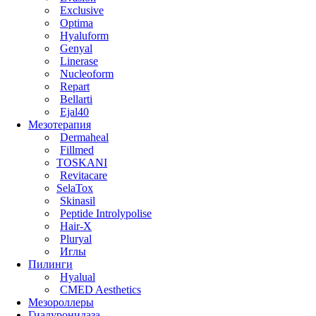
Exclusive
Optima
Hyaluform
Genyal
Linerase
Nucleoform
Repart
Bellarti
Ejal40
Мезотерапия
Dermaheal
Fillmed
TOSKANI
Revitacare
SelaTox
Skinasil
Peptide Introlypolise
Hair-X
Pluryal
Иглы
Пилинги
Hyalual
CMED Aesthetics
Мезороллеры
Гиалуронидаза