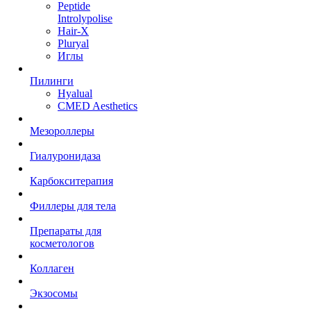
Peptide
Introlypolise
Hair-X
Pluryal
Иглы
Пилинги
Hyalual
CMED Aesthetics
Мезороллеры
Гиалуронидаза
Карбокситерапия
Филлеры для тела
Препараты для
косметологов
Коллаген
Экзосомы