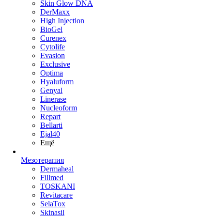
Skin Glow DNA
DerMaxx
High Injection
BioGel
Curenex
Cytolife
Evasion
Exclusive
Optima
Hyaluform
Genyal
Linerase
Nucleoform
Repart
Bellarti
Ejal40
Ещё
Мезотерапия
Dermaheal
Fillmed
TOSKANI
Revitacare
SelaTox
Skinasil