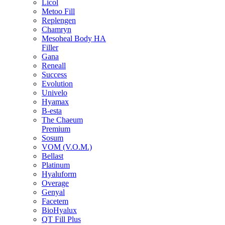
Licol
Metoo Fill
Replengen
Chamryn
Mesoheal Body HA
Filler
Gana
Reneall
Success
Evolution
Univelo
Hyamax
B-esta
The Chaeum
Premium
Sosum
VOM (V.O.M.)
Bellast
Platinum
Hyaluform
Overage
Genyal
Facetem
BioHyalux
QT Fill Plus