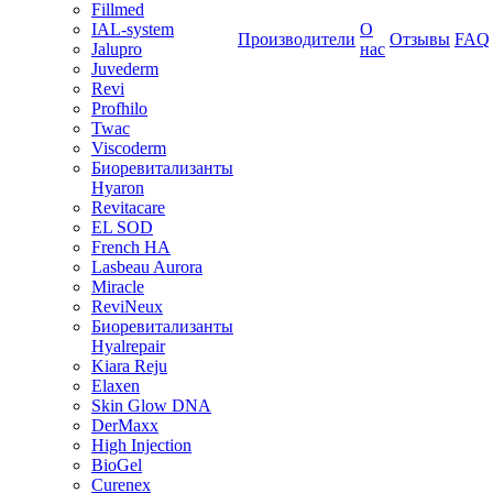
Fillmed
IAL-system
О
Производители
Отзывы
FAQ
Jalupro
нас
Juvederm
Revi
Profhilo
Twac
Viscoderm
Биоревитализанты
Hyaron
Revitacare
EL SOD
French HA
Lasbeau Aurora
Miracle
ReviNeux
Биоревитализанты
Hyalrepair
Kiara Reju
Elaxen
Skin Glow DNA
DerMaxx
High Injection
BioGel
Curenex