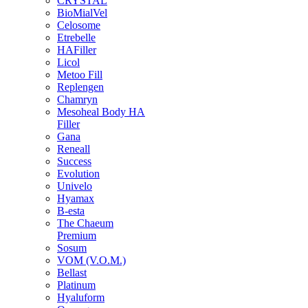
CRYSTAL
BioMialVel
Celosome
Etrebelle
HAFiller
Licol
Metoo Fill
Replengen
Chamryn
Mesoheal Body HA
Filler
Gana
Reneall
Success
Evolution
Univelo
Hyamax
B-esta
The Chaeum
Premium
Sosum
VOM (V.O.M.)
Bellast
Platinum
Hyaluform