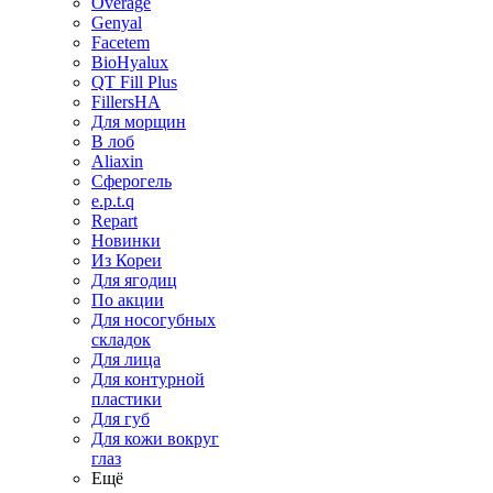
Overage
Genyal
Facetem
BioHyalux
QT Fill Plus
FillersHA
Для морщин
В лоб
Aliaxin
Сферогель
e.p.t.q
Repart
Новинки
Из Кореи
Для ягодиц
По акции
Для носогубных
складок
Для лица
Для контурной
пластики
Для губ
Для кожи вокруг
глаз
Ещё