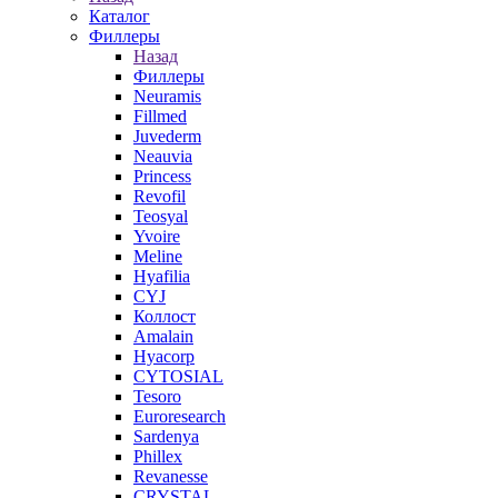
Каталог
Филлеры
Назад
Филлеры
Neuramis
Fillmed
Juvederm
Neauvia
Princess
Revofil
Teosyal
Yvoire
Meline
Hyafilia
CYJ
Коллост
Amalain
Hyacorp
CYTOSIAL
Tesoro
Euroresearch
Sardenya
Phillex
Revanesse
CRYSTAL