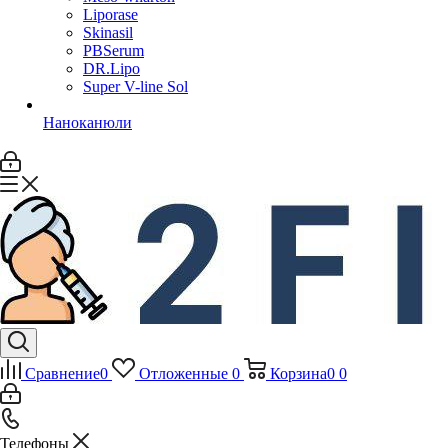
Liporase
Skinasil
PBSerum
DR.Lipo
Super V-line Sol
Наноканюли
Сравнение
0
Отложенные
0
Корзина
0
0
Телефоны