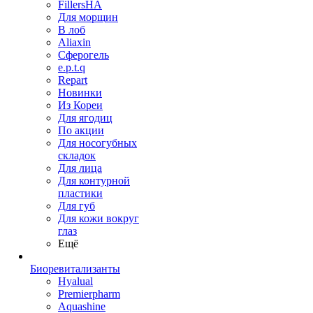
FillersHA
Для морщин
В лоб
Aliaxin
Сферогель
e.p.t.q
Repart
Новинки
Из Кореи
Для ягодиц
По акции
Для носогубных
складок
Для лица
Для контурной
пластики
Для губ
Для кожи вокруг
глаз
Ещё
Биоревитализанты
Hyalual
Premierpharm
Aquashine