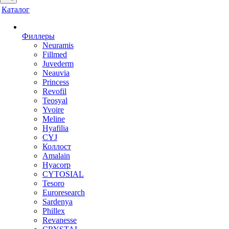
Каталог
Филлеры
Neuramis
Fillmed
Juvederm
Neauvia
Princess
Revofil
Teosyal
Yvoire
Meline
Hyafilia
CYJ
Коллост
Amalain
Hyacorp
CYTOSIAL
Tesoro
Euroresearch
Sardenya
Phillex
Revanesse