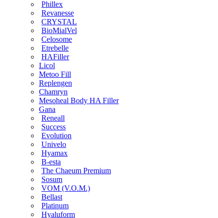
Phillex
Revanesse
CRYSTAL
BioMialVel
Celosome
Etrebelle
HAFiller
Licol
Metoo Fill
Replengen
Chamryn
Mesoheal Body HA Filler
Gana
Reneall
Success
Evolution
Univelo
Hyamax
B-esta
The Chaeum Premium
Sosum
VOM (V.O.M.)
Bellast
Platinum
Hyaluform