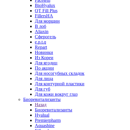
Facetem
BioHyalux
QT Fill Plus
FillersHA
Для морщин
В лоб
Aliaxin
Сферогель
e.p.t.q
Repart
Новинки
Из Кореи
Для ягодиц
По акции
Для носогубных складок
Для лица
Для контурной пластики
Для губ
Для кожи вокруг глаз
Биоревитализанты
Назад
Биоревитализанты
Hyalual
Premierpharm
Aquashine