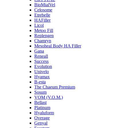
BioMialVel
Celosome
Etrebelle
HAFiller
Licol
Metoo Fill
Replengen
Chamryn
Mesoheal Body HA Filler
Gana
Reneall
Success
Evolution
Univelo
Hyamax
B-esta
The Chaeum Premium
Sosum
VOM (V.O.M.)
Bellast
Platinum
Hyaluform
Overage
Genyal