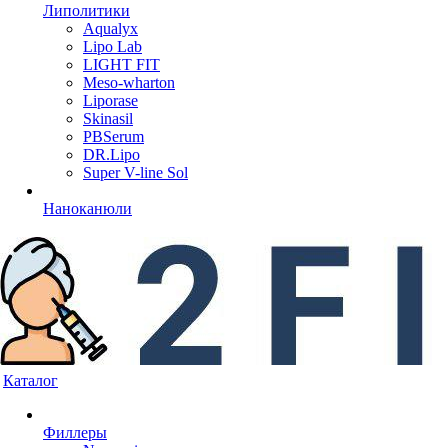
Липолитики
Aqualyx
Lipo Lab
LIGHT FIT
Meso-wharton
Liporase
Skinasil
PBSerum
DR.Lipo
Super V-line Sol
Наноканюли
Каталог
Филлеры