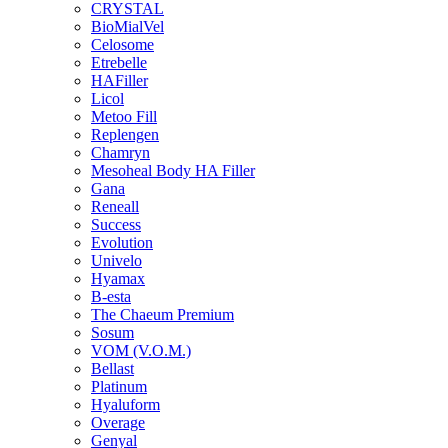
CRYSTAL
BioMialVel
Celosome
Etrebelle
HAFiller
Licol
Metoo Fill
Replengen
Chamryn
Mesoheal Body HA Filler
Gana
Reneall
Success
Evolution
Univelo
Hyamax
B-esta
The Chaeum Premium
Sosum
VOM (V.O.M.)
Bellast
Platinum
Hyaluform
Overage
Genyal