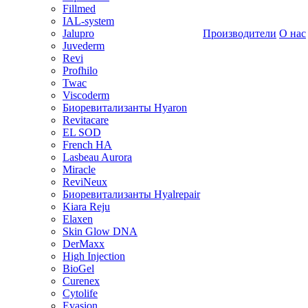
Fillmed
IAL-system
Jalupro
Производители
О нас
Juvederm
Revi
Profhilo
Twac
Viscoderm
Биоревитализанты Hyaron
Revitacare
EL SOD
French HA
Lasbeau Aurora
Miracle
ReviNeux
Биоревитализанты Hyalrepair
Kiara Reju
Elaxen
Skin Glow DNA
DerMaxx
High Injection
BioGel
Curenex
Cytolife
Evasion