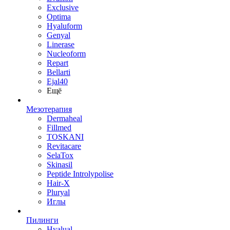
Exclusive
Optima
Hyaluform
Genyal
Linerase
Nucleoform
Repart
Bellarti
Ejal40
Ещё
Мезотерапия
Dermaheal
Fillmed
TOSKANI
Revitacare
SelaTox
Skinasil
Peptide Introlypolise
Hair-X
Pluryal
Иглы
Пилинги
Hyalual