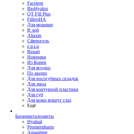
Facetem
BioHyalux
QT Fill Plus
FillersHA
Для морщин
В лоб
Aliaxin
Сферогель
e.p.t.q
Repart
Новинки
Из Кореи
Для ягодиц
По акции
Для носогубных складок
Для лица
Для контурной пластики
Для губ
Для кожи вокруг глаз
Ещё
Биоревитализанты
Hyalual
Premierpharm
Aquashine