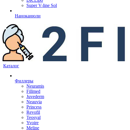
DR.Lipo
Super V-line Sol
Наноканюли
Каталог
Филлеры
Neuramis
Fillmed
Juvederm
Neauvia
Princess
Revofil
Teosyal
Yvoire
Meline