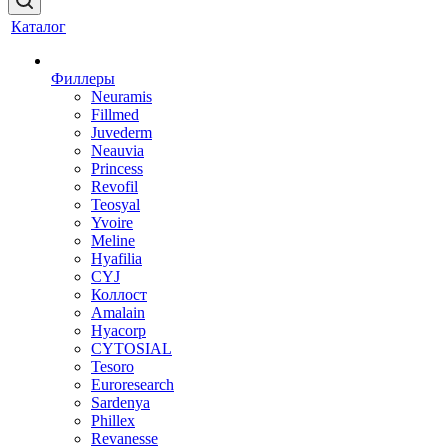
Каталог
Филлеры
Neuramis
Fillmed
Juvederm
Neauvia
Princess
Revofil
Teosyal
Yvoire
Meline
Hyafilia
CYJ
Коллост
Amalain
Hyacorp
CYTOSIAL
Tesoro
Euroresearch
Sardenya
Phillex
Revanesse