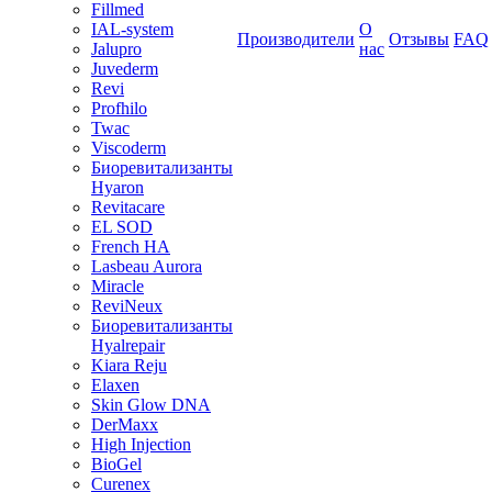
Fillmed
IAL-system
О
Производители
Отзывы
FAQ
Jalupro
нас
Juvederm
Revi
Profhilo
Twac
Viscoderm
Биоревитализанты
Hyaron
Revitacare
EL SOD
French HA
Lasbeau Aurora
Miracle
ReviNeux
Биоревитализанты
Hyalrepair
Kiara Reju
Elaxen
Skin Glow DNA
DerMaxx
High Injection
BioGel
Curenex