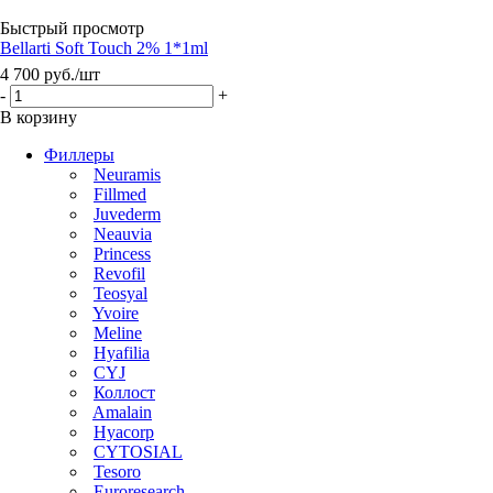
Быстрый просмотр
Bellarti Soft Touch 2% 1*1ml
4 700
руб.
/шт
-
+
В корзину
Филлеры
Neuramis
Fillmed
Juvederm
Neauvia
Princess
Revofil
Teosyal
Yvoire
Meline
Hyafilia
CYJ
Коллост
Amalain
Hyacorp
CYTOSIAL
Tesoro
Euroresearch