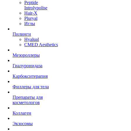
Peptide
Introlypolise
Hair-X
Pluryal
Иглы
Пилинги
Hyalual
CMED Aesthetics
Мезороллеры
Гиалуронидаза
Карбокситерапия
Филлеры для тела
Препараты для
косметологов
Коллаген
Экзосомы