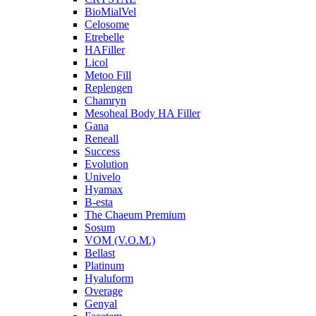
BioMialVel
Celosome
Etrebelle
HAFiller
Licol
Metoo Fill
Replengen
Chamryn
Mesoheal Body HA Filler
Gana
Reneall
Success
Evolution
Univelo
Hyamax
B-esta
The Chaeum Premium
Sosum
VOM (V.O.M.)
Bellast
Platinum
Hyaluform
Overage
Genyal