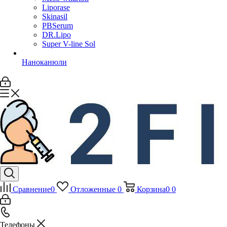
Liporase
Skinasil
PBSerum
DR.Lipo
Super V-line Sol
Наноканюли
Сравнение
0
Отложенные
0
Корзина
0
0
Телефоны