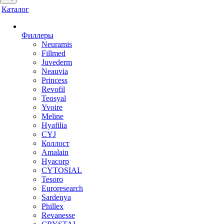
Каталог
Филлеры
Neuramis
Fillmed
Juvederm
Neauvia
Princess
Revofil
Teosyal
Yvoire
Meline
Hyafilia
CYJ
Коллост
Amalain
Hyacorp
CYTOSIAL
Tesoro
Euroresearch
Sardenya
Phillex
Revanesse