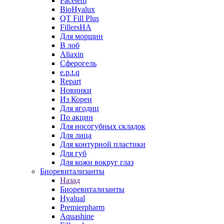
Facetem
BioHyalux
QT Fill Plus
FillersHA
Для морщин
В лоб
Aliaxin
Сферогель
e.p.t.q
Repart
Новинки
Из Кореи
Для ягодиц
По акции
Для носогубных складок
Для лица
Для контурной пластики
Для губ
Для кожи вокруг глаз
Биоревитализанты
Назад
Биоревитализанты
Hyalual
Premierpharm
Aquashine