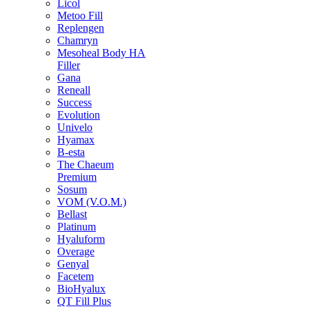
Licol
Metoo Fill
Replengen
Chamryn
Mesoheal Body HA
Filler
Gana
Reneall
Success
Evolution
Univelo
Hyamax
B-esta
The Chaeum
Premium
Sosum
VOM (V.O.M.)
Bellast
Platinum
Hyaluform
Overage
Genyal
Facetem
BioHyalux
QT Fill Plus