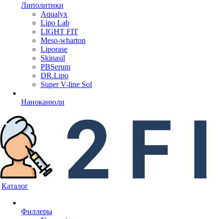
Липолитики
Aqualyx
Lipo Lab
LIGHT FIT
Meso-wharton
Liporase
Skinasil
PBSerum
DR.Lipo
Super V-line Sol
Наноканюли
Каталог
Филлеры