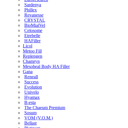
Sardenya
Phillex
Revanesse
CRYSTAL
BioMialVel
Celosome
Etrebelle
HAFiller
Licol
Metoo Fill
Replengen
Chamryn
Mesoheal Body HA Filler
Gana
Reneall
Success
Evolution
Univelo
Hyamax
B-esta
The Chaeum Premium
Sosum
VOM (V.O.M.)
Bellast