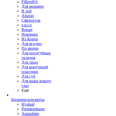
FillersHA
Для морщин
В лоб
Aliaxin
Сферогель
e.p.t.q
Repart
Новинки
Из Кореи
Для ягодиц
По акции
Для носогубных
складок
Для лица
Для контурной
пластики
Для губ
Для кожи вокруг
глаз
Ещё
Биоревитализанты
Hyalual
Premierpharm
Aquashine