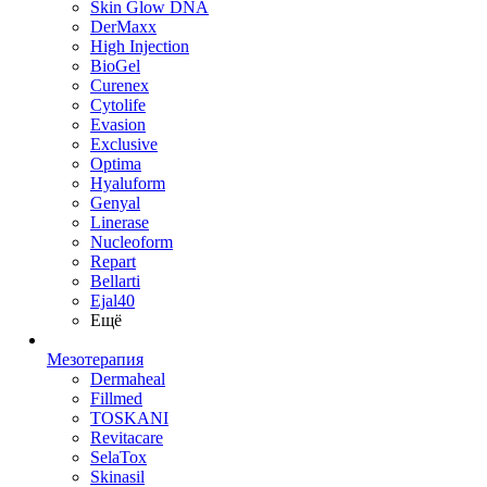
Skin Glow DNA
DerMaxx
High Injection
BioGel
Curenex
Cytolife
Evasion
Exclusive
Optima
Hyaluform
Genyal
Linerase
Nucleoform
Repart
Bellarti
Ejal40
Ещё
Мезотерапия
Dermaheal
Fillmed
TOSKANI
Revitacare
SelaTox
Skinasil