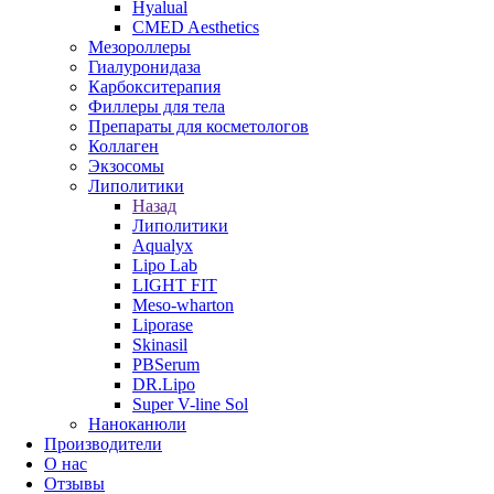
Hyalual
CMED Aesthetics
Мезороллеры
Гиалуронидаза
Карбокситерапия
Филлеры для тела
Препараты для косметологов
Коллаген
Экзосомы
Липолитики
Назад
Липолитики
Aqualyx
Lipo Lab
LIGHT FIT
Meso-wharton
Liporase
Skinasil
PBSerum
DR.Lipo
Super V-line Sol
Наноканюли
Производители
О нас
Отзывы