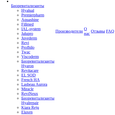
Биоревитализанты
Hyalual
Premierpharm
Aquashine
Fillmed
IAL-system
О
Производители
Отзывы
FAQ
Jalupro
нас
Juvederm
Revi
Profhilo
Twac
Viscoderm
Биоревитализанты
Hyaron
Revitacare
EL SOD
French HA
Lasbeau Aurora
Miracle
ReviNeux
Биоревитализанты
Hyalrepair
Kiara Reju
Elaxen