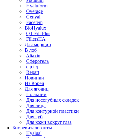
Platinum
Hyaluform
Overage
Genyal
Facetem
BioHyalux
QT Fill Plus
FillersHA
Для морщин
В лоб
Aliaxin
Сферогель
e.p.t.q
Repart
Новинки
Из Кореи
Для ягодиц
По акции
Для носогубных складок
Для лица
Для контурной пластики
Для губ
Для кожи вокруг глаз
Биоревитализанты
Hyalual