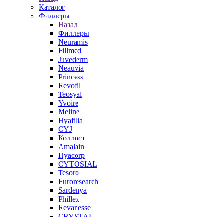
Каталог
Филлеры
Назад
Филлеры
Neuramis
Fillmed
Juvederm
Neauvia
Princess
Revofil
Teosyal
Yvoire
Meline
Hyafilia
CYJ
Коллост
Amalain
Hyacorp
CYTOSIAL
Tesoro
Euroresearch
Sardenya
Phillex
Revanesse
CRYSTAL