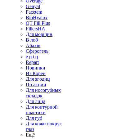
Overage
Genyal
Facetem
BioHyalux
QT Fill Plus
FillersHA
Для морщин
В лоб
Aliaxin
Сферогель
e.p.t.q
Repart
Новинки
Из Кореи
Для ягодиц
По акции
Для носогубных
складок
Для лица
Для контурной
пластики
Для губ
Для кожи вокруг
глаз
Ещё