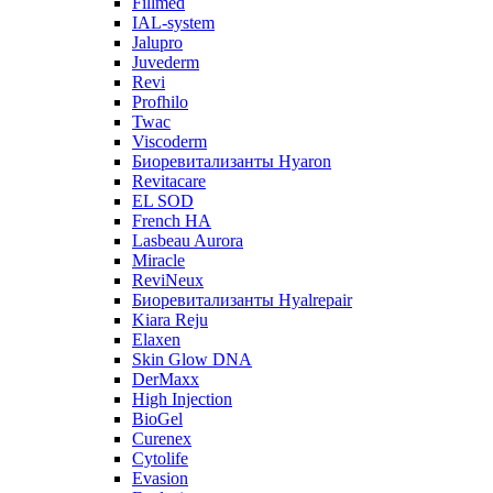
Fillmed
IAL-system
Jalupro
Juvederm
Revi
Profhilo
Twac
Viscoderm
Биоревитализанты Hyaron
Revitacare
EL SOD
French HA
Lasbeau Aurora
Miracle
ReviNeux
Биоревитализанты Hyalrepair
Kiara Reju
Elaxen
Skin Glow DNA
DerMaxx
High Injection
BioGel
Curenex
Cytolife
Evasion