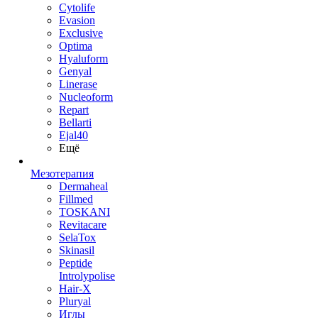
Cytolife
Evasion
Exclusive
Optima
Hyaluform
Genyal
Linerase
Nucleoform
Repart
Bellarti
Ejal40
Ещё
Мезотерапия
Dermaheal
Fillmed
TOSKANI
Revitacare
SelaTox
Skinasil
Peptide
Introlypolise
Hair-X
Pluryal
Иглы