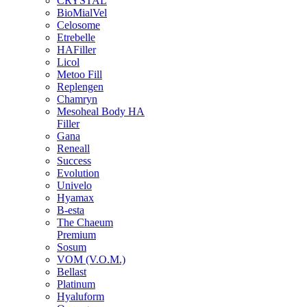
CRYSTAL
BioMialVel
Celosome
Etrebelle
HAFiller
Licol
Metoo Fill
Replengen
Chamryn
Mesoheal Body HA
Filler
Gana
Reneall
Success
Evolution
Univelo
Hyamax
B-esta
The Chaeum
Premium
Sosum
VOM (V.O.M.)
Bellast
Platinum
Hyaluform