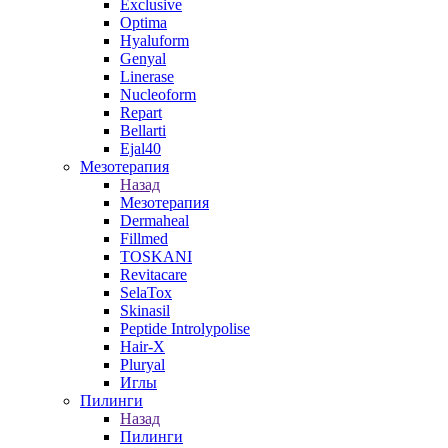
Exclusive
Optima
Hyaluform
Genyal
Linerase
Nucleoform
Repart
Bellarti
Ejal40
Мезотерапия
Назад
Мезотерапия
Dermaheal
Fillmed
TOSKANI
Revitacare
SelaTox
Skinasil
Peptide Introlypolise
Hair-X
Pluryal
Иглы
Пилинги
Назад
Пилинги