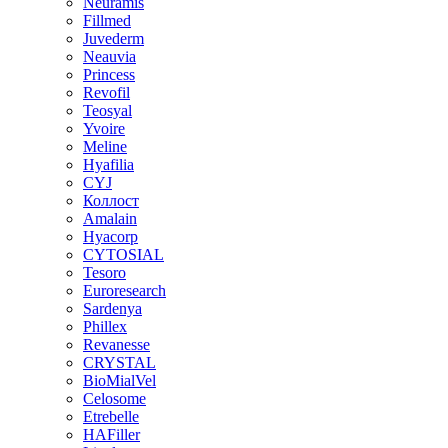
Neuramis
Fillmed
Juvederm
Neauvia
Princess
Revofil
Teosyal
Yvoire
Meline
Hyafilia
CYJ
Коллост
Amalain
Hyacorp
CYTOSIAL
Tesoro
Euroresearch
Sardenya
Phillex
Revanesse
CRYSTAL
BioMialVel
Celosome
Etrebelle
HAFiller