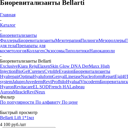
Биоревитализанты Bellarti
Главная
-
Каталог
-
Биоревитализанты
Филлеры
Биоревитализанты
Мезотерапия
Пилинги
Мезороллеры
Г
для тела
Препараты для
косметологов
Коллаген
Экзосомы
Липолитики
Наноканюли
-
Биоревитализанты Bellarti
Exclusive
Kiara Reju
Elaxen
Skin Glow DNA
DerMaxx
High
Injection
BioGel
Curenex
Cytolife
Evasion
Биоревитализанты
Hyalrepair
Optima
Hyaluform
Genyal
Linerase
Nucleoform
Repart
Ejal40
system
Jalupro
Juvederm
Revi
Profhilo
Hyalual
Viscoderm
Биоревитализ
Hyaron
Revitacare
EL SOD
French HA
Lasbeau
Aurora
Miracle
ReviNeux
Фильтр
По популярности
По алфавиту
По цене
Быстрый просмотр
Bellarti Lift 1*1мл
4 100
руб.
/шт