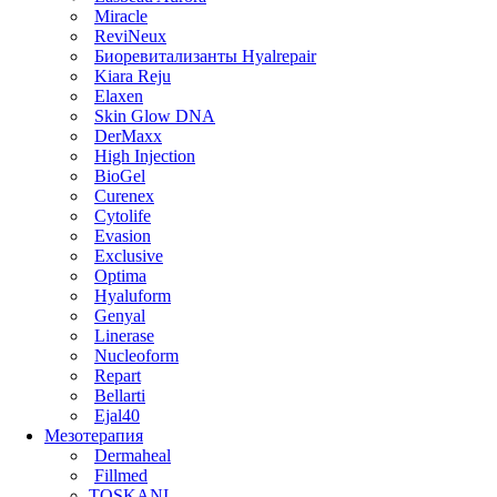
Miracle
ReviNeux
Биоревитализанты Hyalrepair
Kiara Reju
Elaxen
Skin Glow DNA
DerMaxx
High Injection
BioGel
Curenex
Cytolife
Evasion
Exclusive
Optima
Hyaluform
Genyal
Linerase
Nucleoform
Repart
Bellarti
Ejal40
Мезотерапия
Dermaheal
Fillmed
TOSKANI