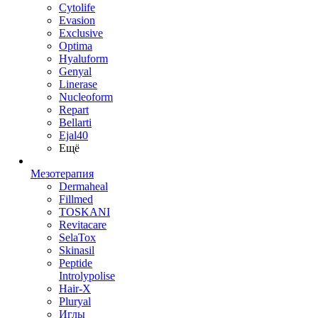
Cytolife
Evasion
Exclusive
Optima
Hyaluform
Genyal
Linerase
Nucleoform
Repart
Bellarti
Ejal40
Ещё
Мезотерапия
Dermaheal
Fillmed
TOSKANI
Revitacare
SelaTox
Skinasil
Peptide
Introlypolise
Hair-X
Pluryal
Иглы