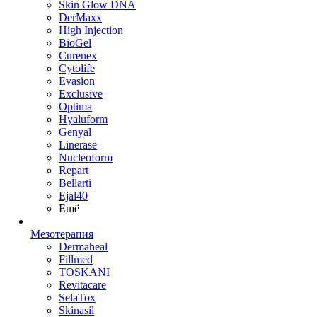
Skin Glow DNA
DerMaxx
High Injection
BioGel
Curenex
Cytolife
Evasion
Exclusive
Optima
Hyaluform
Genyal
Linerase
Nucleoform
Repart
Bellarti
Ejal40
Ещё
Мезотерапия
Dermaheal
Fillmed
TOSKANI
Revitacare
SelaTox
Skinasil