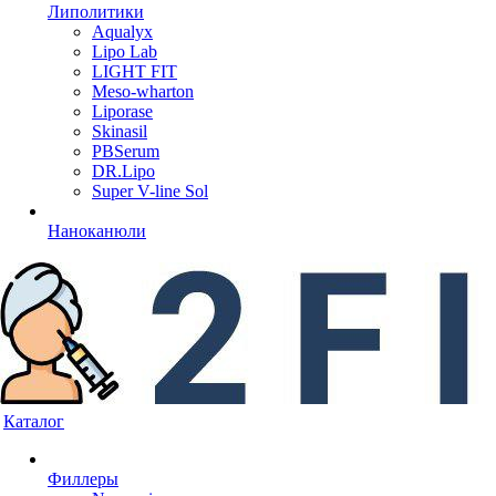
Липолитики
Aqualyx
Lipo Lab
LIGHT FIT
Meso-wharton
Liporase
Skinasil
PBSerum
DR.Lipo
Super V-line Sol
Наноканюли
Каталог
Филлеры