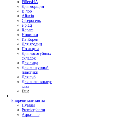
FillersHA
Для морщин
В лоб
Aliaxin
Сферогель
e.p.t.q
Repart
Новинки
Из Кореи
Для ягодиц
По акции
Для носогубных
складок
Для лица
Для контурной
пластики
Для губ
Для кожи вокруг
глаз
Ещё
Биоревитализанты
Hyalual
Premierpharm
Aquashine