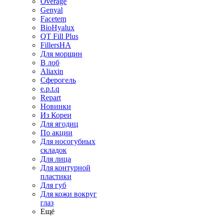
Overage
Genyal
Facetem
BioHyalux
QT Fill Plus
FillersHA
Для морщин
В лоб
Aliaxin
Сферогель
e.p.t.q
Repart
Новинки
Из Кореи
Для ягодиц
По акции
Для носогубных
складок
Для лица
Для контурной
пластики
Для губ
Для кожи вокруг
глаз
Ещё