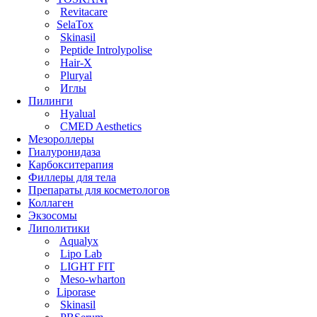
Revitacare
SelaTox
Skinasil
Peptide Introlypolise
Hair-X
Pluryal
Иглы
Пилинги
Hyalual
CMED Aesthetics
Мезороллеры
Гиалуронидаза
Карбокситерапия
Филлеры для тела
Препараты для косметологов
Коллаген
Экзосомы
Липолитики
Aqualyx
Lipo Lab
LIGHT FIT
Meso-wharton
Liporase
Skinasil