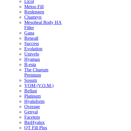
Licol
Metoo Fill
Replengen
Chamryn
Mesoheal Body HA
Filler
Gana
Reneall
Success
Evolution
Univelo
Hyamax
B-esta
The Chaeum
Premium
Sosum
VOM (V.O.M.)
Bellast
Platinum
Hyaluform
Overage
Genyal
Facetem
BioHyalux
QT Fill Plus