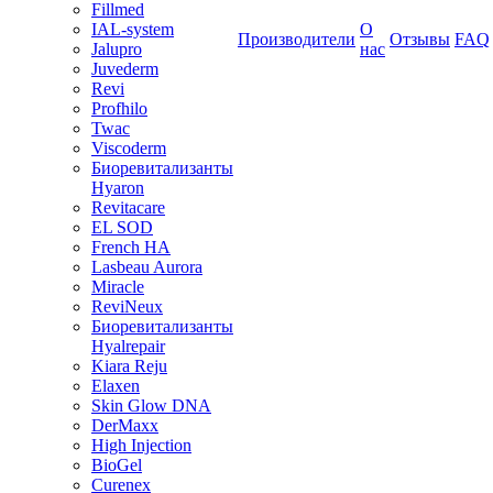
Fillmed
IAL-system
О
Производители
Отзывы
FAQ
Jalupro
нас
Juvederm
Revi
Profhilo
Twac
Viscoderm
Биоревитализанты
Hyaron
Revitacare
EL SOD
French HA
Lasbeau Aurora
Miracle
ReviNeux
Биоревитализанты
Hyalrepair
Kiara Reju
Elaxen
Skin Glow DNA
DerMaxx
High Injection
BioGel
Curenex