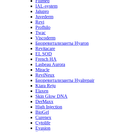
Fillmed
IAL-system
Jalupro
Juvederm
Revi
Profhilo
Twac
Viscoderm
Биоревитализанты Hyaron
Revitacare
EL SOD
French HA
Lasbeau Aurora
Miracle
ReviNeux
Биоревитализанты Hyalrepair
Kiara Reju
Elaxen
Skin Glow DNA
DerMaxx
High Injection
BioGel
Curenex
Cytolife
Evasion