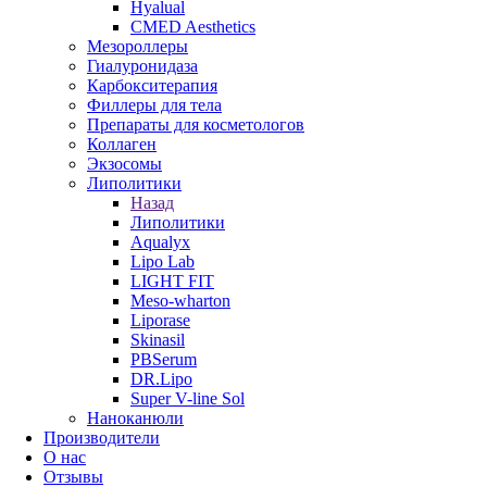
Hyalual
CMED Aesthetics
Мезороллеры
Гиалуронидаза
Карбокситерапия
Филлеры для тела
Препараты для косметологов
Коллаген
Экзосомы
Липолитики
Назад
Липолитики
Aqualyx
Lipo Lab
LIGHT FIT
Meso-wharton
Liporase
Skinasil
PBSerum
DR.Lipo
Super V-line Sol
Наноканюли
Производители
О нас
Отзывы