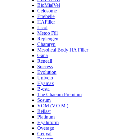
BioMialVel
Celosome
Etrebelle
HAFiller
Licol
Metoo Fill
Replengen
Chamryn
Mesoheal Body HA Filler
Gana
Reneall
Success
Evolution
Univelo
Hyamax
B-esta
The Chaeum Premium
Sosum
VOM (V.O.M.)
Bellast
Platinum
Hyaluform
Overage
Genyal