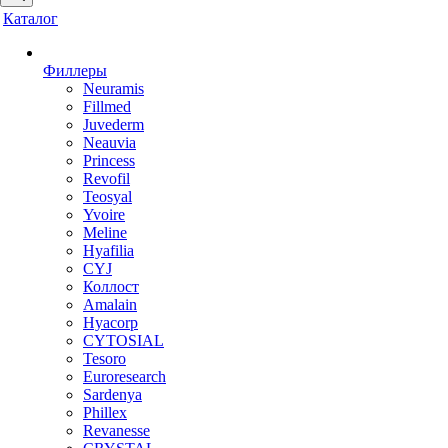
Каталог
Филлеры
Neuramis
Fillmed
Juvederm
Neauvia
Princess
Revofil
Teosyal
Yvoire
Meline
Hyafilia
CYJ
Коллост
Amalain
Hyacorp
CYTOSIAL
Tesoro
Euroresearch
Sardenya
Phillex
Revanesse