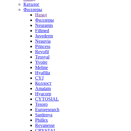
Каталог
Филлеры
Назад
Филлеры
Neuramis
Fillmed
Juvederm
Neauvia
Princess
Revofil
Teosyal
Yvoire
Meline
Hyafilia
CYJ
Коллост
Amalain
Hyacorp
CYTOSIAL
Tesoro
Euroresearch
Sardenya
Phillex
Revanesse
CRYSTAL