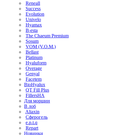
Reneall
Success
Evolution
Univelo
Hyamax
B-esta
The Chaeum Premium
Sosum
VOM (V.O.M.)
Bellast
Platinum
Hyaluform
Overage
Genyal
Facetem
BioHyalux
QT Fill Plus
FillersHA
Для морщин
В лоб
Aliaxin
Сферогель
e.p.t.q
Repart
Новинки