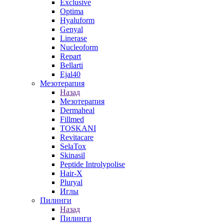
Exclusive
Optima
Hyaluform
Genyal
Linerase
Nucleoform
Repart
Bellarti
Ejal40
Мезотерапия
Назад
Мезотерапия
Dermaheal
Fillmed
TOSKANI
Revitacare
SelaTox
Skinasil
Peptide Introlypolise
Hair-X
Pluryal
Иглы
Пилинги
Назад
Пилинги