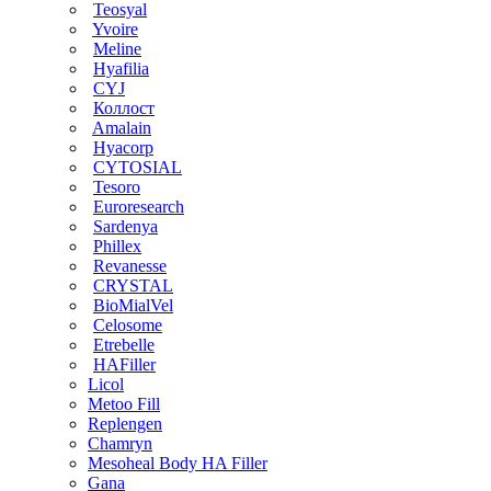
Teosyal
Yvoire
Meline
Hyafilia
CYJ
Коллост
Amalain
Hyacorp
CYTOSIAL
Tesoro
Euroresearch
Sardenya
Phillex
Revanesse
CRYSTAL
BioMialVel
Celosome
Etrebelle
HAFiller
Licol
Metoo Fill
Replengen
Chamryn
Mesoheal Body HA Filler
Gana