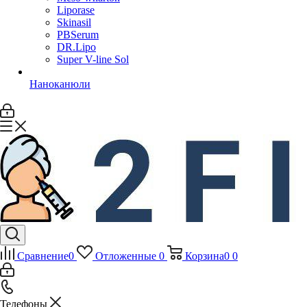
Liporase
Skinasil
PBSerum
DR.Lipo
Super V-line Sol
Наноканюли
Сравнение
0
Отложенные
0
Корзина
0
0
Телефоны