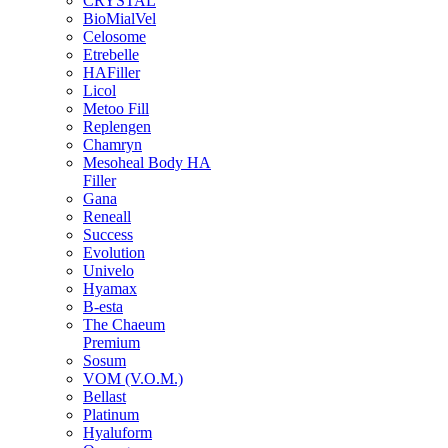
CRYSTAL
BioMialVel
Celosome
Etrebelle
HAFiller
Licol
Metoo Fill
Replengen
Chamryn
Mesoheal Body HA
Filler
Gana
Reneall
Success
Evolution
Univelo
Hyamax
B-esta
The Chaeum
Premium
Sosum
VOM (V.O.M.)
Bellast
Platinum
Hyaluform