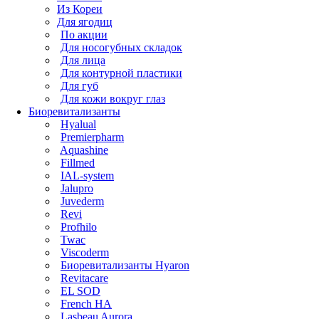
Из Кореи
Для ягодиц
По акции
Для носогубных складок
Для лица
Для контурной пластики
Для губ
Для кожи вокруг глаз
Биоревитализанты
Hyalual
Premierpharm
Aquashine
Fillmed
IAL-system
Jalupro
Juvederm
Revi
Profhilo
Twac
Viscoderm
Биоревитализанты Hyaron
Revitacare
EL SOD
French HA
Lasbeau Aurora