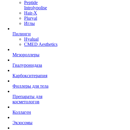
Peptide
Introlypolise
Hair-X
Pluryal
Иглы
Пилинги
Hyalual
CMED Aesthetics
Мезороллеры
Гиалуронидаза
Карбокситерапия
Филлеры для тела
Препараты для
косметологов
Коллаген
Экзосомы