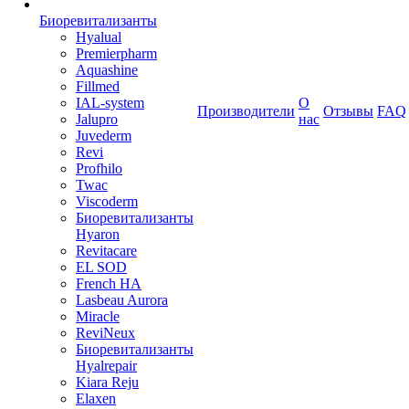
Биоревитализанты
Hyalual
Premierpharm
Aquashine
Fillmed
IAL-system
О
Производители
Отзывы
FAQ
Jalupro
нас
Juvederm
Revi
Profhilo
Twac
Viscoderm
Биоревитализанты
Hyaron
Revitacare
EL SOD
French HA
Lasbeau Aurora
Miracle
ReviNeux
Биоревитализанты
Hyalrepair
Kiara Reju
Elaxen