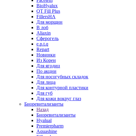
Facetem
BioHyalux
QT Fill Plus
FillersHA
Для морщин
В лоб
Aliaxin
Сферогель
e.p.t.q
Repart
Новинки
Из Кореи
Для ягодиц
По акции
Для носогубных складок
Для лица
Для контурной пластики
Для губ
Для кожи вокруг глаз
Биоревитализанты
Назад
Биоревитализанты
Hyalual
Premierpharm
Aquashine