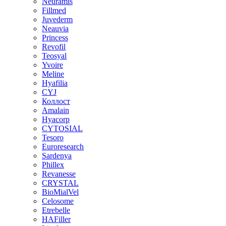
Neuramis
Fillmed
Juvederm
Neauvia
Princess
Revofil
Teosyal
Yvoire
Meline
Hyafilia
CYJ
Коллост
Amalain
Hyacorp
CYTOSIAL
Tesoro
Euroresearch
Sardenya
Phillex
Revanesse
CRYSTAL
BioMialVel
Celosome
Etrebelle
HAFiller