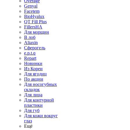
Overage
Genyal
Facetem
BioHyalux
QT Fill Plus
FillersHA
Для морщин
В лоб
Aliaxin
Сферогель
e.p.t.q
Repart
Новинки
Из Кореи
Для ягодиц
По акции
Для носогубных
складок
Для лица
Для контурной
пластики
Для губ
Для кожи вокруг
глаз
Ещё