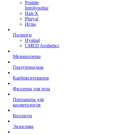
Peptide
Introlypolise
Hair-X
Pluryal
Иглы
Пилинги
Hyalual
CMED Aesthetics
Мезороллеры
Гиалуронидаза
Карбокситерапия
Филлеры для тела
Препараты для
косметологов
Коллаген
Экзосомы