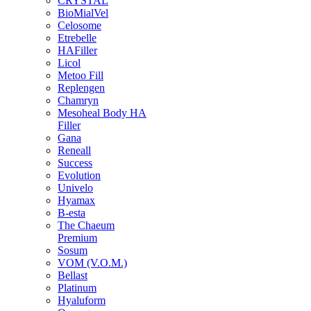
CRYSTAL
BioMialVel
Celosome
Etrebelle
HAFiller
Licol
Metoo Fill
Replengen
Chamryn
Mesoheal Body HA
Filler
Gana
Reneall
Success
Evolution
Univelo
Hyamax
B-esta
The Chaeum
Premium
Sosum
VOM (V.O.M.)
Bellast
Platinum
Hyaluform