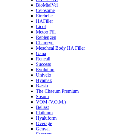
BioMialVel
Celosome
Etrebelle
HAFiller
Licol
Metoo Fill
Replengen
Chamryn
Mesoheal Body HA Filler
Gana
Reneall
Success
Evolution
Univelo
Hyamax
B-esta
The Chaeum Premium
Sosum
VOM (V.O.M.)
Bellast
Platinum
Hyaluform
Overage
Genyal