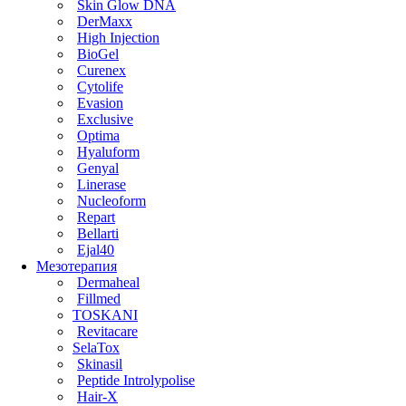
Skin Glow DNA
DerMaxx
High Injection
BioGel
Curenex
Cytolife
Evasion
Exclusive
Optima
Hyaluform
Genyal
Linerase
Nucleoform
Repart
Bellarti
Ejal40
Мезотерапия
Dermaheal
Fillmed
TOSKANI
Revitacare
SelaTox
Skinasil
Peptide Introlypolise
Hair-X