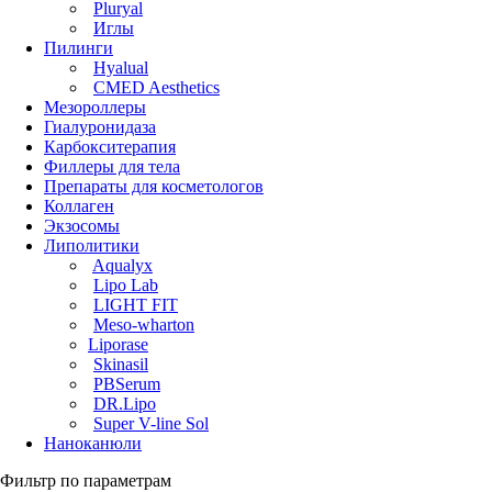
Pluryal
Иглы
Пилинги
Hyalual
CMED Aesthetics
Мезороллеры
Гиалуронидаза
Карбокситерапия
Филлеры для тела
Препараты для косметологов
Коллаген
Экзосомы
Липолитики
Aqualyx
Lipo Lab
LIGHT FIT
Meso-wharton
Liporase
Skinasil
PBSerum
DR.Lipo
Super V-line Sol
Наноканюли
Фильтр по параметрам