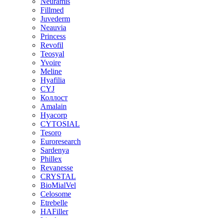
Neuramis
Fillmed
Juvederm
Neauvia
Princess
Revofil
Teosyal
Yvoire
Meline
Hyafilia
CYJ
Коллост
Amalain
Hyacorp
CYTOSIAL
Tesoro
Euroresearch
Sardenya
Phillex
Revanesse
CRYSTAL
BioMialVel
Celosome
Etrebelle
HAFiller