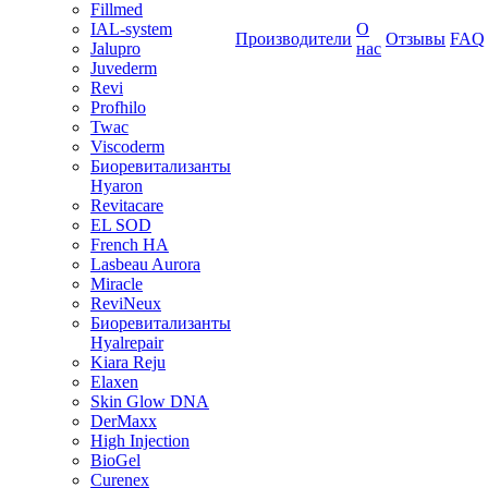
Fillmed
IAL-system
О
Производители
Отзывы
FAQ
Jalupro
нас
Juvederm
Revi
Profhilo
Twac
Viscoderm
Биоревитализанты
Hyaron
Revitacare
EL SOD
French HA
Lasbeau Aurora
Miracle
ReviNeux
Биоревитализанты
Hyalrepair
Kiara Reju
Elaxen
Skin Glow DNA
DerMaxx
High Injection
BioGel
Curenex