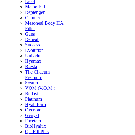
Licol
Metoo Fill
Replengen
Chamryn
Mesoheal Body HA
Filler
Gana
Reneall
Success
Evolution
Univelo
Hyamax
B-esta
The Chaeum
Premium
Sosum
VOM (V.O.M.)
Bellast
Platinum
Hyaluform
Overage
Genyal
Facetem
BioHyalux
QT Fill Plus