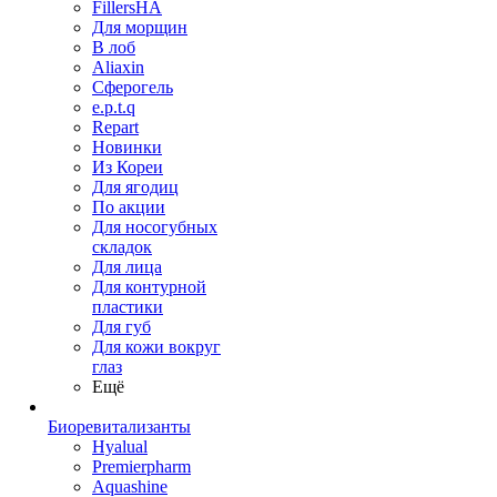
FillersHA
Для морщин
В лоб
Aliaxin
Сферогель
e.p.t.q
Repart
Новинки
Из Кореи
Для ягодиц
По акции
Для носогубных
складок
Для лица
Для контурной
пластики
Для губ
Для кожи вокруг
глаз
Ещё
Биоревитализанты
Hyalual
Premierpharm
Aquashine