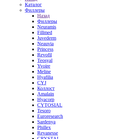
Каталог
Филлеры
Назад
Филлеры
Neuramis
Fillmed
Juvederm
Neauvia
Princess
Revofil
Teosyal
Yvoire
Meline
Hyafilia
CYJ
Коллост
Amalain
Hyacorp
CYTOSIAL
Tesoro
Euroresearch
Sardenya
Phillex
Revanesse
CRYSTAL