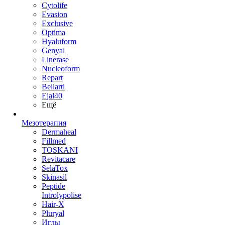
Cytolife
Evasion
Exclusive
Optima
Hyaluform
Genyal
Linerase
Nucleoform
Repart
Bellarti
Ejal40
Ещё
Мезотерапия
Dermaheal
Fillmed
TOSKANI
Revitacare
SelaTox
Skinasil
Peptide
Introlypolise
Hair-X
Pluryal
Иглы