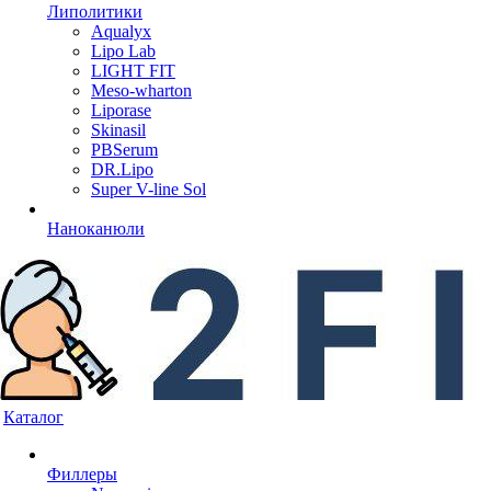
Липолитики
Aqualyx
Lipo Lab
LIGHT FIT
Meso-wharton
Liporase
Skinasil
PBSerum
DR.Lipo
Super V-line Sol
Наноканюли
Каталог
Филлеры