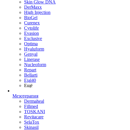
Skin Glow DNA
DerMaxx
High Injection
BioGel
Curenex
Cytolife
Evasion
Exclusive
Optima
Hyaluform
Genyal
Linerase
Nucleoform
Repart
Bellarti
Ejal40
Ещё
Мезотерапия
Dermaheal
Fillmed
TOSKANI
Revitacare
SelaTox
Skinasil