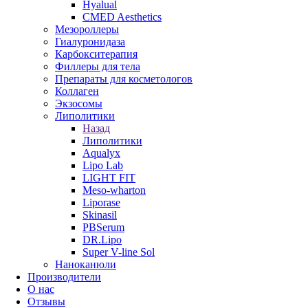
Hyalual
CMED Aesthetics
Мезороллеры
Гиалуронидаза
Карбокситерапия
Филлеры для тела
Препараты для косметологов
Коллаген
Экзосомы
Липолитики
Назад
Липолитики
Aqualyx
Lipo Lab
LIGHT FIT
Meso-wharton
Liporase
Skinasil
PBSerum
DR.Lipo
Super V-line Sol
Наноканюли
Производители
О нас
Отзывы