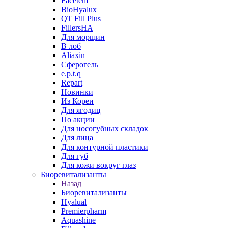
Facetem
BioHyalux
QT Fill Plus
FillersHA
Для морщин
В лоб
Aliaxin
Сферогель
e.p.t.q
Repart
Новинки
Из Кореи
Для ягодиц
По акции
Для носогубных складок
Для лица
Для контурной пластики
Для губ
Для кожи вокруг глаз
Биоревитализанты
Назад
Биоревитализанты
Hyalual
Premierpharm
Aquashine