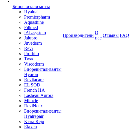
Биоревитализанты
Hyalual
Premierpharm
Aquashine
Fillmed
IAL-system
О
Производители
Отзывы
FAQ
Jalupro
нас
Juvederm
Revi
Profhilo
Twac
Viscoderm
Биоревитализанты
Hyaron
Revitacare
EL SOD
French HA
Lasbeau Aurora
Miracle
ReviNeux
Биоревитализанты
Hyalrepair
Kiara Reju
Elaxen