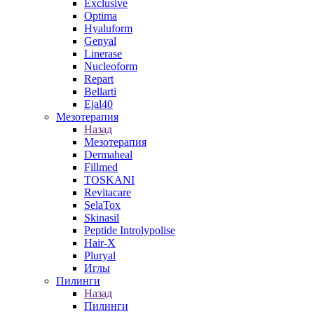
Exclusive
Optima
Hyaluform
Genyal
Linerase
Nucleoform
Repart
Bellarti
Ejal40
Мезотерапия
Назад
Мезотерапия
Dermaheal
Fillmed
TOSKANI
Revitacare
SelaTox
Skinasil
Peptide Introlypolise
Hair-X
Pluryal
Иглы
Пилинги
Назад
Пилинги