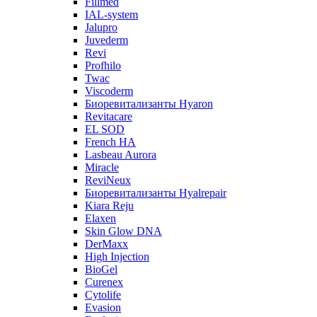
Fillmed
IAL-system
Jalupro
Juvederm
Revi
Profhilo
Twac
Viscoderm
Биоревитализанты Hyaron
Revitacare
EL SOD
French HA
Lasbeau Aurora
Miracle
ReviNeux
Биоревитализанты Hyalrepair
Kiara Reju
Elaxen
Skin Glow DNA
DerMaxx
High Injection
BioGel
Curenex
Cytolife
Evasion