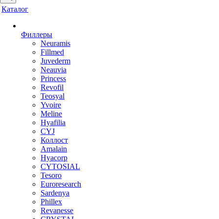
Каталог
Филлеры
Neuramis
Fillmed
Juvederm
Neauvia
Princess
Revofil
Teosyal
Yvoire
Meline
Hyafilia
CYJ
Коллост
Amalain
Hyacorp
CYTOSIAL
Tesoro
Euroresearch
Sardenya
Phillex
Revanesse