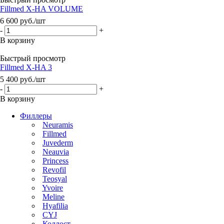
Fillmed X-HA VOLUME
6 600
руб.
/шт
-
+
В корзину
Быстрый просмотр
Fillmed X-HA 3
5 400
руб.
/шт
-
+
В корзину
Филлеры
Neuramis
Fillmed
Juvederm
Neauvia
Princess
Revofil
Teosyal
Yvoire
Meline
Hyafilia
CYJ
Коллост