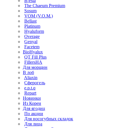
B-esta
The Chaeum Premium
Sosum
VOM (V.O.M.)
Bellast
Platinum
Hyaluform
Overage
Genyal
Facetem
BioHyalux
QT Fill Plus
FillersHA
Для морщин
В лоб
Aliaxin
Сферогель
e.p.t.q
Repart
Новинки
Из Кореи
Для ягодиц
По акции
Для носогубных складок
Для лица