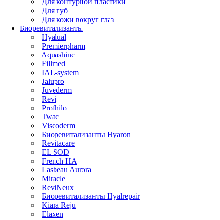
Для контурной пластики
Для губ
Для кожи вокруг глаз
Биоревитализанты
Hyalual
Premierpharm
Aquashine
Fillmed
IAL-system
Jalupro
Juvederm
Revi
Profhilo
Twac
Viscoderm
Биоревитализанты Hyaron
Revitacare
EL SOD
French HA
Lasbeau Aurora
Miracle
ReviNeux
Биоревитализанты Hyalrepair
Kiara Reju
Elaxen