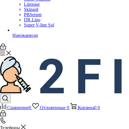
Liporase
Skinasil
PBSerum
DR.Lipo
Super V-line Sol
Наноканюли
Сравнение
0
Отложенные
0
Корзина
0
0
Телефоны