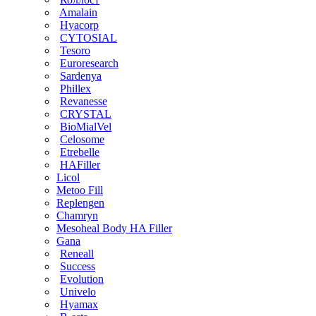
Amalain
Hyacorp
CYTOSIAL
Tesoro
Euroresearch
Sardenya
Phillex
Revanesse
CRYSTAL
BioMialVel
Celosome
Etrebelle
HAFiller
Licol
Metoo Fill
Replengen
Chamryn
Mesoheal Body HA Filler
Gana
Reneall
Success
Evolution
Univelo
Hyamax